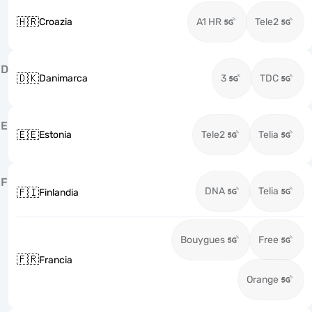
🇭🇷
Croazia
A1 HR
Tele2
D
🇩🇰
Danimarca
3
TDC
E
🇪🇪
Estonia
Tele2
Telia
F
DNA
Telia
🇫🇮
Finlandia
Bouygues
Free
🇫🇷
Francia
Orange