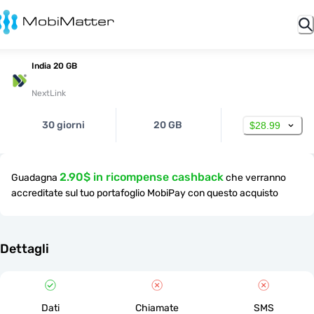
India 20 GB
NextLink
30 giorni
20 GB
$28.99
2.90$ in ricompense cashback
Guadagna
che verranno
accreditate sul tuo portafoglio MobiPay con questo acquisto
Dettagli
Dati
Chiamate
SMS