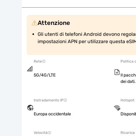
Attenzione
Gli utenti di telefoni Android devono regol
impostazioni APN per utilizzare questa eSI
Rete
Politica 
5G/4G/LTE
Il pacch
dei dati.
Instradamento IP
Hotspot
Europa occidentale
Disponib
Velocità
Ricarica