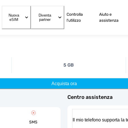
Controlla
Aiuto e
Nuova
Diventa
eSIM
partner
l'utilizzo
assistenza
5 GB
Acquista ora
Centro assistenza
Il mio telefono supporta la
SMS