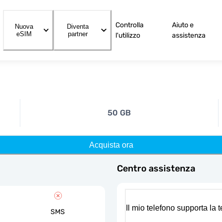
Controlla
Aiuto e
Nuova
Diventa
eSIM
partner
l'utilizzo
assistenza
50 GB
Acquista ora
Centro assistenza
Il mio telefono supporta la
SMS