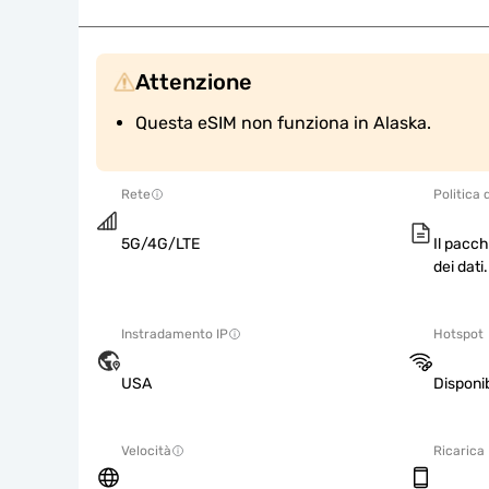
Attenzione
Questa eSIM non funziona in Alaska.
Rete
Politica 
5G/4G/LTE
Il pacch
dei dati.
Instradamento IP
Hotspot
USA
Disponib
Velocità
Ricarica