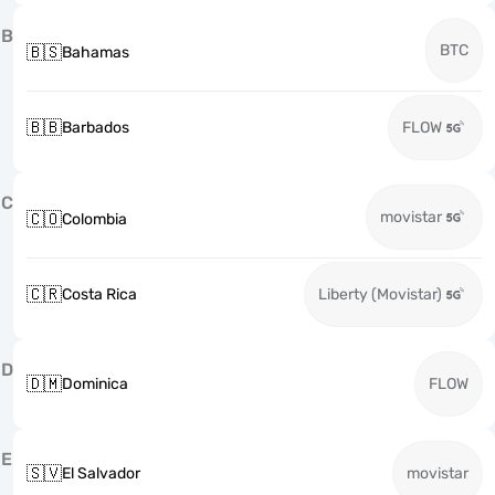
B
BTC
🇧🇸
Bahamas
🇧🇧
Barbados
FLOW
C
movistar
🇨🇴
Colombia
🇨🇷
Costa Rica
Liberty (Movistar)
D
🇩🇲
Dominica
FLOW
E
🇸🇻
El Salvador
movistar