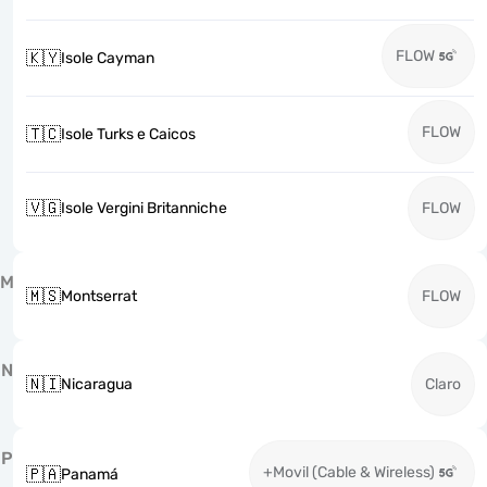
FLOW
🇰🇾
Isole Cayman
FLOW
🇹🇨
Isole Turks e Caicos
🇻🇬
Isole Vergini Britanniche
FLOW
M
🇲🇸
Montserrat
FLOW
N
🇳🇮
Nicaragua
Claro
P
+Movil (Cable & Wireless)
🇵🇦
Panamá