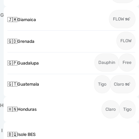
G
FLOW
🇯🇲
Giamaica
FLOW
🇬🇩
Grenada
Dauphin
Free
🇬🇵
Guadalupa
🇬🇹
Guatemala
Tigo
Claro
H
🇭🇳
Honduras
Claro
Tigo
I
🇧🇶
Isole BES