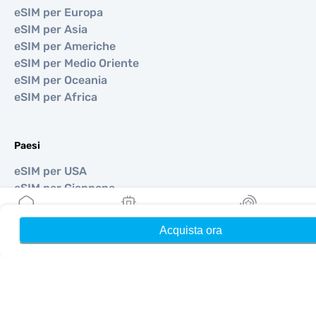
eSIM per Europa
eSIM per Asia
eSIM per Americhe
eSIM per Medio Oriente
eSIM per Oceania
eSIM per Africa
Paesi
eSIM per USA
eSIM per Giappone
eSIM per Canada
eSIM per Spagna
Acquista ora
Home
Le mie eSIM
Ricompense
eSIM per Italia
eSIM per Regno Unito
eSIM per Emirati Arabi Uniti
eSIM per Singapore
eSIM per Turchia