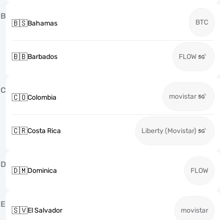
B
BTC
🇧🇸
Bahamas
🇧🇧
Barbados
FLOW
C
movistar
🇨🇴
Colombia
🇨🇷
Costa Rica
Liberty (Movistar)
D
🇩🇲
Dominica
FLOW
E
🇸🇻
El Salvador
movistar