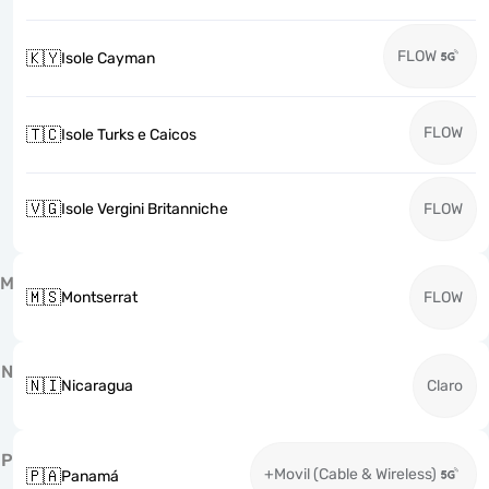
FLOW
🇰🇾
Isole Cayman
FLOW
🇹🇨
Isole Turks e Caicos
🇻🇬
Isole Vergini Britanniche
FLOW
M
🇲🇸
Montserrat
FLOW
N
🇳🇮
Nicaragua
Claro
P
+Movil (Cable & Wireless)
🇵🇦
Panamá