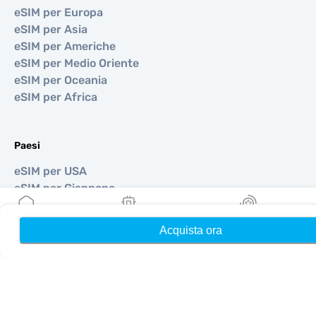
eSIM per Europa
eSIM per Asia
eSIM per Americhe
eSIM per Medio Oriente
eSIM per Oceania
eSIM per Africa
Paesi
eSIM per USA
eSIM per Giappone
eSIM per Canada
eSIM per Spagna
Acquista ora
Home
Le mie eSIM
Ricompense
eSIM per Italia
eSIM per Regno Unito
eSIM per Emirati Arabi Uniti
eSIM per Singapore
eSIM per Turchia