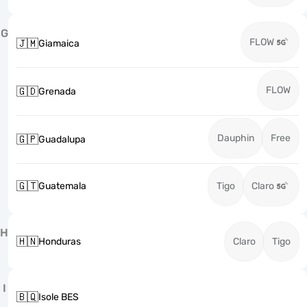
G
FLOW
🇯🇲
Giamaica
FLOW
🇬🇩
Grenada
Dauphin
Free
🇬🇵
Guadalupa
🇬🇹
Guatemala
Tigo
Claro
H
🇭🇳
Honduras
Claro
Tigo
I
🇧🇶
Isole BES