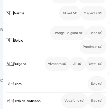
🇦🇹
Austria
A1.net
Magenta
B
Orange Belgium
Base
🇧🇪
Belgio
Proximus
🇧🇬
Bulgaria
Vivacom
A1
Yettel
C
Epic
🇨🇾
Cipro
Vodafone
Iliad
🇻🇦
Città del Vaticano