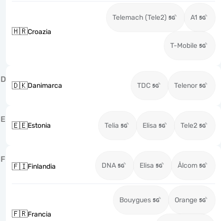
Telemach (Tele2)
A1
🇭🇷
Croazia
T-Mobile
D
🇩🇰
Danimarca
TDC
Telenor
E
🇪🇪
Estonia
Telia
Elisa
Tele2
F
DNA
Elisa
Ålcom
🇫🇮
Finlandia
Bouygues
Orange
🇫🇷
Francia