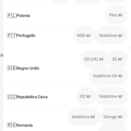
Plus
🇵🇱
Polonia
🇵🇹
Portogallo
NOS
Vodafone
R
O2 (UK)
EE
🇬🇧
Regno Unito
Vodafone UK
O2
Vodafone
🇨🇿
Repubblica Ceca
Vodafone
Orange
🇷🇴
Romania