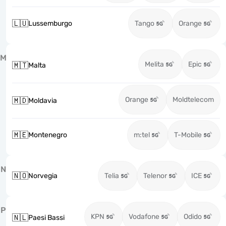
🇱🇺
Lussemburgo
Tango
Orange
M
Melita
Epic
🇲🇹
Malta
Orange
Moldtelecom
🇲🇩
Moldavia
🇲🇪
Montenegro
m:tel
T-Mobile
N
🇳🇴
Norvegia
Telia
Telenor
ICE
P
KPN
Vodafone
Odido
🇳🇱
Paesi Bassi