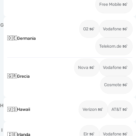
Free Mobile
G
O2
Vodafone
🇩🇪
Germania
Telekom.de
Nova
Vodafone
🇬🇷
Grecia
Cosmote
H
🇺🇸
Hawaii
Verizon
AT&T
I
Eir
Vodafone
🇮🇪
Irlanda