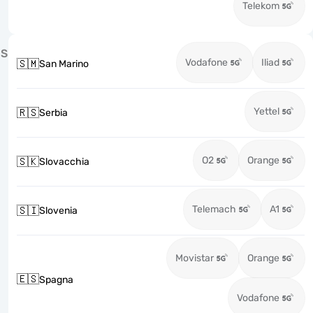
Telekom
S
Vodafone
Iliad
🇸🇲
San Marino
Yettel
🇷🇸
Serbia
O2
Orange
🇸🇰
Slovacchia
Telemach
A1
🇸🇮
Slovenia
Movistar
Orange
🇪🇸
Spagna
Vodafone