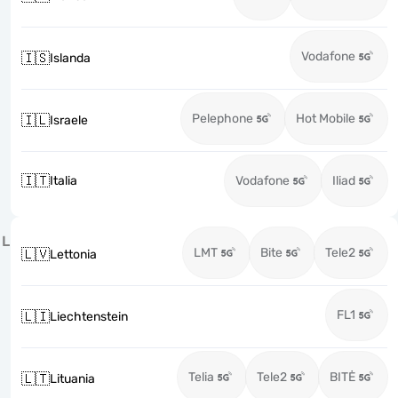
Vodafone
🇮🇸
Islanda
Pelephone
Hot Mobile
🇮🇱
Israele
🇮🇹
Italia
Vodafone
Iliad
L
LMT
Bite
Tele2
🇱🇻
Lettonia
FL1
🇱🇮
Liechtenstein
Telia
Tele2
BITĖ
🇱🇹
Lituania