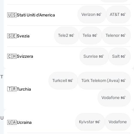
Verizon
AT&T
🇺🇸
Stati Uniti d'America
Tele2
Telia
Telenor
🇸🇪
Svezia
🇨🇭
Svizzera
Sunrise
Salt
T
Turkcell
Türk Telekom (Avea)
🇹🇷
Turchia
Vodafone
U
Kyivstar
Vodafone
🇺🇦
Ucraina