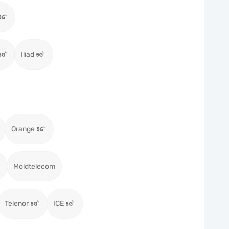
Iliad
Orange
Moldtelecom
Telenor
ICE