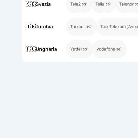
🇸🇪
Svezia
Tele2
Telia
Telenor
🇹🇷
Turchia
Turkcell
Türk Telekom (Avea
🇭🇺
Ungheria
Yettel
Vodafone