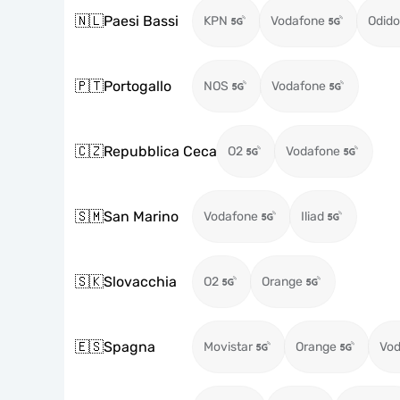
🇳🇱
Paesi Bassi
KPN
Vodafone
Odido
🇵🇹
Portogallo
NOS
Vodafone
🇨🇿
Repubblica Ceca
O2
Vodafone
🇸🇲
San Marino
Vodafone
Iliad
🇸🇰
Slovacchia
O2
Orange
🇪🇸
Spagna
Movistar
Orange
Vod