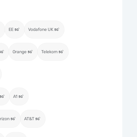
EE
Vodafone UK
Orange
Telekom
A1
rizon
AT&T