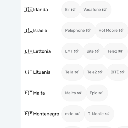
🇮🇪
Irlanda
Eir
Vodafone
🇮🇱
Israele
Pelephone
Hot Mobile
🇱🇻
Lettonia
LMT
Bite
Tele2
🇱🇹
Lituania
Telia
Tele2
BITĖ
🇲🇹
Malta
Melita
Epic
🇲🇪
Montenegro
m:tel
T-Mobile