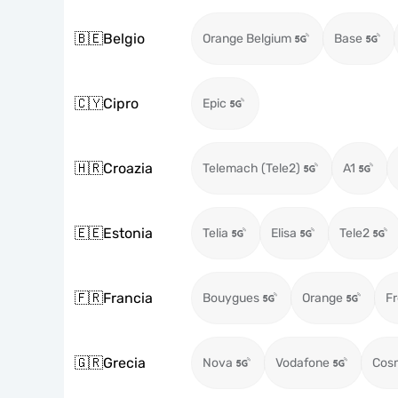
🇧🇪
Belgio
Orange Belgium
Base
🇨🇾
Cipro
Epic
🇭🇷
Croazia
Telemach (Tele2)
A1
🇪🇪
Estonia
Telia
Elisa
Tele2
🇫🇷
Francia
Bouygues
Orange
Fr
🇬🇷
Grecia
Nova
Vodafone
Cos