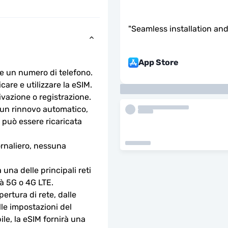
"
Seamless installation and
App Store
e un numero di telefono.
are e utilizzare la eSIM. 
ivazione o registrazione.
n rinnovo automatico, 
 può essere ricaricata 
rnaliero, nessuna 
na delle principali reti 
tà 5G o 4G LTE.
ertura di rete, dalle 
lle impostazioni del 
le, la eSIM fornirà una 