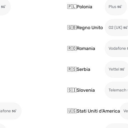
🇵🇱
Polonia
Plus
🇬🇧
Regno Unito
O2 (UK)
🇷🇴
Romania
Vodafone
🇷🇸
Serbia
Yettel
🇸🇮
Slovenia
Telemach
🇺🇸
Stati Uniti d'America
afone
Ve