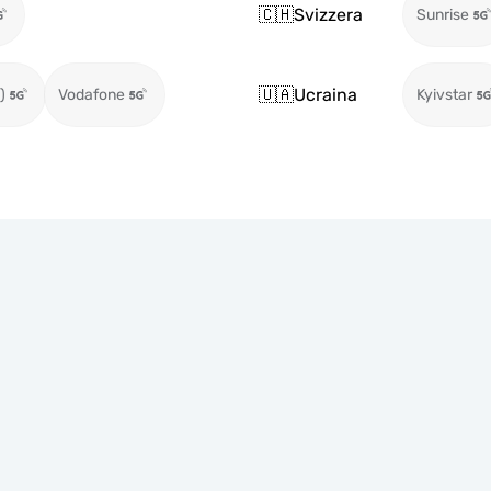
🇨🇭
Svizzera
Sunrise
🇺🇦
Ucraina
)
Vodafone
Kyivstar