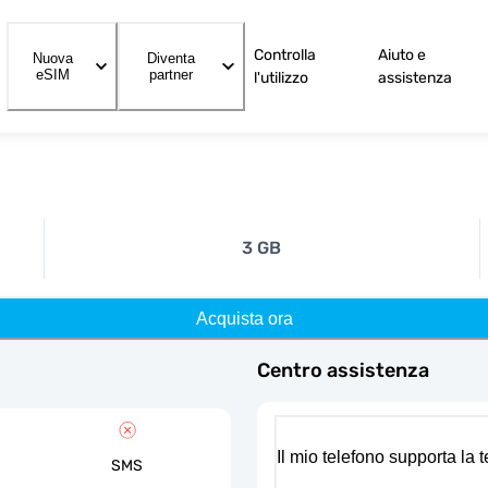
Controlla
Aiuto e
Nuova
Diventa
eSIM
partner
l'utilizzo
assistenza
3 GB
Acquista ora
Centro assistenza
Il mio telefono supporta la
SMS