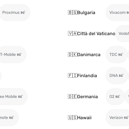
🇧🇬
Bulgaria
Proximus
Vivacom
🇻🇦
Città del Vaticano
Voda
🇩🇰
Danimarca
T-Mobile
TDC
🇫🇮
Finlandia
DNA
🇩🇪
Germania
ee Mobile
O2
🇺🇸
Hawaii
mote
Verizon