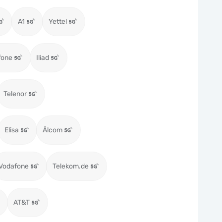
A1
Yettel
fone
Iliad
Telenor
Elisa
Ålcom
Vodafone
Telekom.de
AT&T