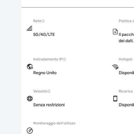
Rete
Politica 
5G/4G/LTE
Il pacch
dei dati.
Instradamento IP
Hotspot
Regno Unito
Disponib
Velocità
Ricarica
Senza restrizioni
Disponib
Monitoraggio dell'utilizzo