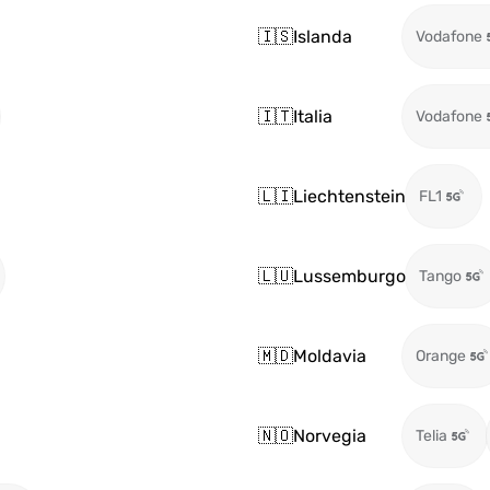
🇮🇸
Islanda
Vodafone
🇮🇹
Italia
Vodafone
🇱🇮
Liechtenstein
FL1
🇱🇺
Lussemburgo
Tango
🇲🇩
Moldavia
Orange
🇳🇴
Norvegia
Telia