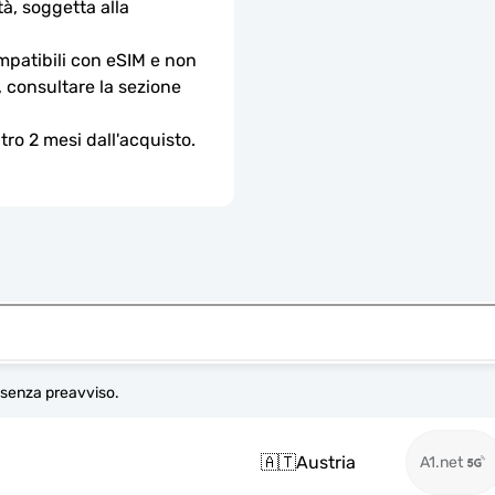
à, soggetta alla 
ompatibili con eSIM e non 
, consultare la sezione 
ro 2 mesi dall'acquisto.
e senza preavviso.
🇦🇹
Austria
A1.net