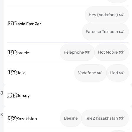
Hey (Vodafone)
🇫🇴
Isole Fær Øer
Faroese Telecom
Pelephone
Hot Mobile
🇮🇱
Israele
🇮🇹
Italia
Vodafone
Iliad
J
🇯🇪
Jersey
K
Beeline
Tele2 Kazakhstan
🇰🇿
Kazakistan