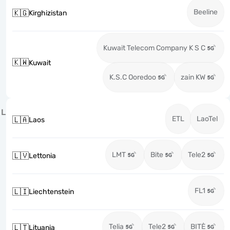
Beeline
🇰🇬
Kirghizistan
Kuwait Telecom Company K S C
🇰🇼
Kuwait
K.S.C Ooredoo
zain KW
L
ETL
LaoTel
🇱🇦
Laos
LMT
Bite
Tele2
🇱🇻
Lettonia
FL1
🇱🇮
Liechtenstein
Telia
Tele2
BITĖ
🇱🇹
Lituania