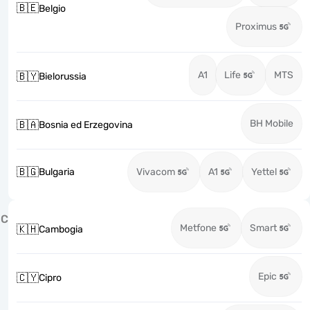
🇧🇪
Belgio
Proximus
A1
Life
MTS
🇧🇾
Bielorussia
BH Mobile
🇧🇦
Bosnia ed Erzegovina
🇧🇬
Bulgaria
Vivacom
A1
Yettel
C
Metfone
Smart
🇰🇭
Cambogia
Epic
🇨🇾
Cipro