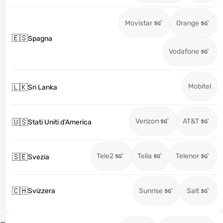
Movistar
Orange
🇪🇸
Spagna
Vodafone
Mobitel
🇱🇰
Sri Lanka
Verizon
AT&T
🇺🇸
Stati Uniti d'America
Tele2
Telia
Telenor
🇸🇪
Svezia
🇨🇭
Svizzera
Sunrise
Salt