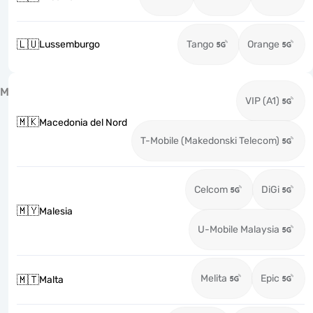
🇱🇺
Lussemburgo
Tango
Orange
M
VIP (A1)
🇲🇰
Macedonia del Nord
T-Mobile (Makedonski Telecom)
Celcom
DiGi
🇲🇾
Malesia
U-Mobile Malaysia
Melita
Epic
🇲🇹
Malta