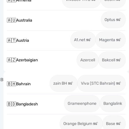
🇦🇲
Armenia
Optus
🇦🇺
Australia
A1.net
Magenta
🇦🇹
Austria
🇦🇿
Azerbaigian
Azercell
Bakcell
B
zain BH
Viva (STC Bahrain)
🇧🇭
Bahrain
Grameenphone
Banglalink
🇧🇩
Bangladesh
Orange Belgium
Base