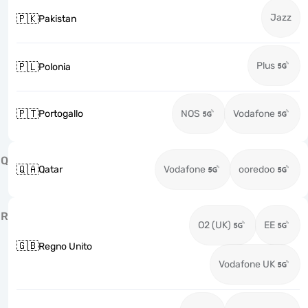
Jazz
🇵🇰
Pakistan
Plus
🇵🇱
Polonia
🇵🇹
Portogallo
NOS
Vodafone
Q
🇶🇦
Qatar
Vodafone
ooredoo
R
O2 (UK)
EE
🇬🇧
Regno Unito
Vodafone UK