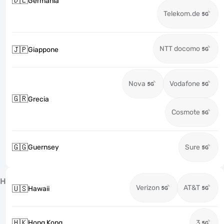
🇩🇪
Germania
Telekom.de
NTT docomo
🇯🇵
Giappone
Nova
Vodafone
🇬🇷
Grecia
Cosmote
🇬🇬
Guernsey
Sure
H
Verizon
AT&T
🇺🇸
Hawaii
🇭🇰
Hong Kong
3