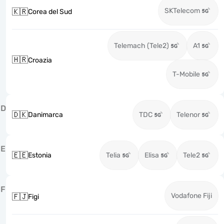
SKTelecom
🇰🇷
Corea del Sud
Telemach (Tele2)
A1
🇭🇷
Croazia
T-Mobile
D
🇩🇰
Danimarca
TDC
Telenor
E
🇪🇪
Estonia
Telia
Elisa
Tele2
F
Vodafone Fiji
🇫🇯
Figi