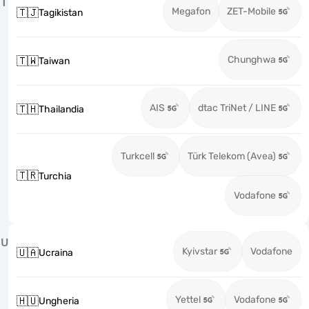
T
Megafon
ZET-Mobile
🇹🇯
Tagikistan
Chunghwa
🇹🇼
Taiwan
AIS
dtac TriNet / LINE
🇹🇭
Thailandia
Turkcell
Türk Telekom (Avea)
🇹🇷
Turchia
Vodafone
U
Kyivstar
Vodafone
🇺🇦
Ucraina
Yettel
Vodafone
🇭🇺
Ungheria