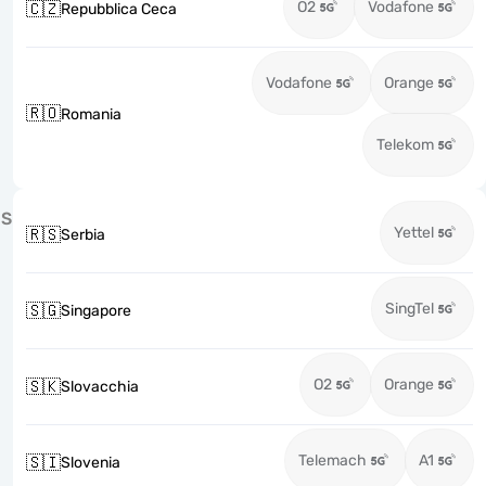
O2
Vodafone
🇨🇿
Repubblica Ceca
Vodafone
Orange
🇷🇴
Romania
Telekom
S
Yettel
🇷🇸
Serbia
SingTel
🇸🇬
Singapore
O2
Orange
🇸🇰
Slovacchia
Telemach
A1
🇸🇮
Slovenia