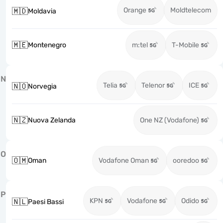
Orange
Moldtelecom
🇲🇩
Moldavia
🇲🇪
Montenegro
m:tel
T-Mobile
N
Telia
Telenor
ICE
🇳🇴
Norvegia
🇳🇿
Nuova Zelanda
One NZ (Vodafone)
O
🇴🇲
Oman
Vodafone Oman
ooredoo
P
KPN
Vodafone
Odido
🇳🇱
Paesi Bassi