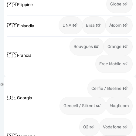
Globe
🇵🇭
Filippine
DNA
Elisa
Ålcom
🇫🇮
Finlandia
Bouygues
Orange
🇫🇷
Francia
Free Mobile
G
Cellfie / Beeline
🇬🇪
Georgia
Geocell / Silknet
Magticom
O2
Vodafone