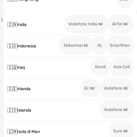
I
Vodafone India
AirTel
🇮🇳
India
Telkomsel
XL
Smartfren
🇮🇩
Indonesia
Korek
Asia Cell
🇮🇶
Iraq
Eir
Vodafone
🇮🇪
Irlanda
Vodafone
🇮🇸
Islanda
Sure
🇮🇲
Isola di Man