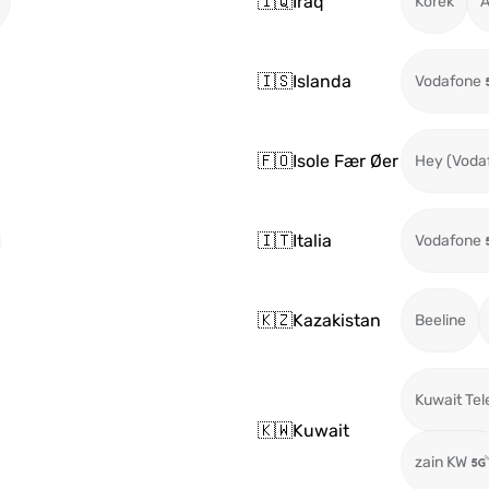
🇮🇶
Iraq
Korek
A
🇮🇸
Islanda
Vodafone
🇫🇴
Isole Fær Øer
Hey (Voda
🇮🇹
Italia
Vodafone
🇰🇿
Kazakistan
Beeline
Kuwait Te
🇰🇼
Kuwait
zain KW