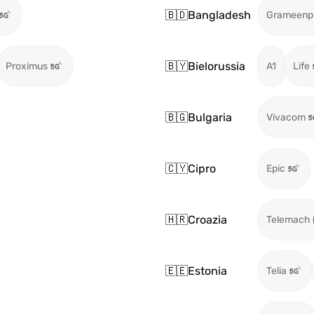
🇧🇩
Bangladesh
Grameenp
🇧🇾
Bielorussia
Proximus
A1
Life
🇧🇬
Bulgaria
Vivacom
🇨🇾
Cipro
Epic
🇭🇷
Croazia
Telemach 
🇪🇪
Estonia
Telia