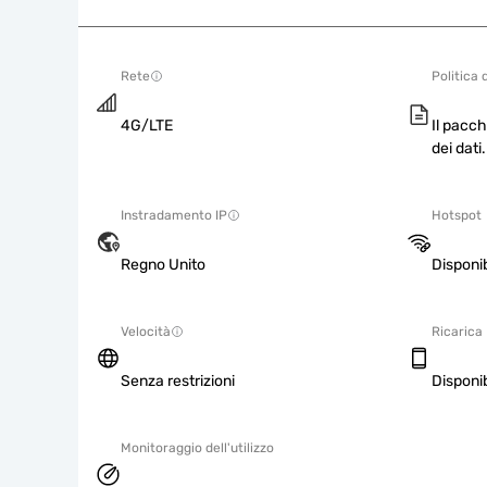
Rete
Politica 
4G/LTE
Il pacch
dei dati.
Instradamento IP
Hotspot
Regno Unito
Disponib
Velocità
Ricarica
Senza restrizioni
Disponib
Monitoraggio dell'utilizzo