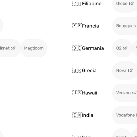
🇵🇭
Filippine
Globe
🇫🇷
Francia
Bouygues
🇩🇪
Germania
ilknet
Magticom
O2
🇬🇷
Grecia
Nova
🇺🇸
Hawaii
Verizon
🇮🇳
India
Vodafone I