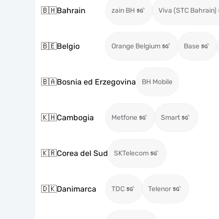
🇧🇭
Bahrain
zain BH
Viva (STC Bahrain)
🇧🇪
Belgio
Orange Belgium
Base
🇧🇦
Bosnia ed Erzegovina
BH Mobile
🇰🇭
Cambogia
Metfone
Smart
🇰🇷
Corea del Sud
SKTelecom
🇩🇰
Danimarca
TDC
Telenor