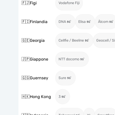
🇫🇯
Figi
Vodafone Fiji
🇫🇮
Finlandia
DNA
Elisa
Ålcom
🇬🇪
Georgia
Cellfie / Beeline
Geocell / S
🇯🇵
Giappone
NTT docomo
🇬🇬
Guernsey
Sure
🇭🇰
Hong Kong
3