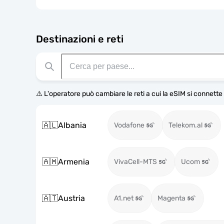
Destinazioni e reti
⚠️ L'operatore può cambiare le reti a cui la eSIM si connett
🇦🇱
Albania
Vodafone
Telekom.al
🇦🇲
Armenia
VivaCell-MTS
Ucom
🇦🇹
Austria
A1.net
Magenta