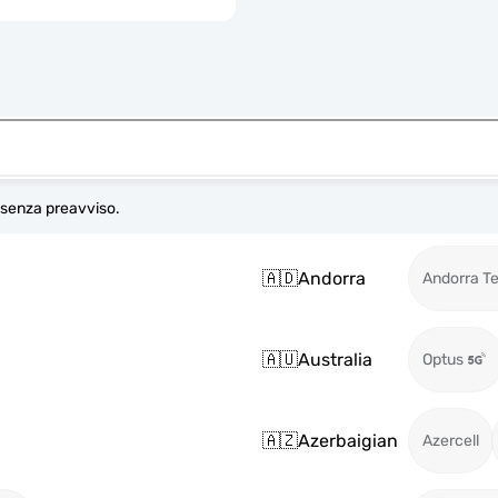
e senza preavviso.
🇦🇩
Andorra
Andorra T
🇦🇺
Australia
Optus
🇦🇿
Azerbaigian
Azercell