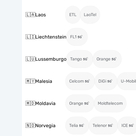
🇱🇦
Laos
ETL
LaoTel
🇱🇮
Liechtenstein
FL1
🇱🇺
Lussemburgo
Tango
Orange
🇲🇾
Malesia
Celcom
DiGi
U-Mobil
🇲🇩
Moldavia
Orange
Moldtelecom
🇳🇴
Norvegia
Telia
Telenor
ICE