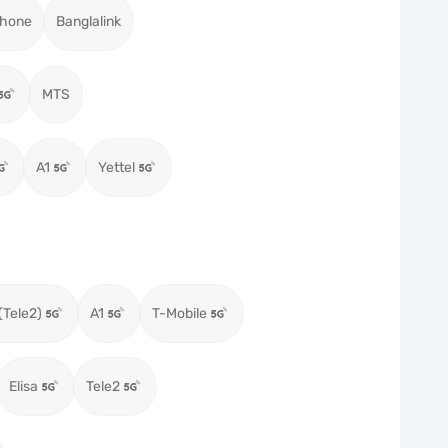
hone
Banglalink
MTS
A1
Yettel
(Tele2)
A1
T-Mobile
Elisa
Tele2