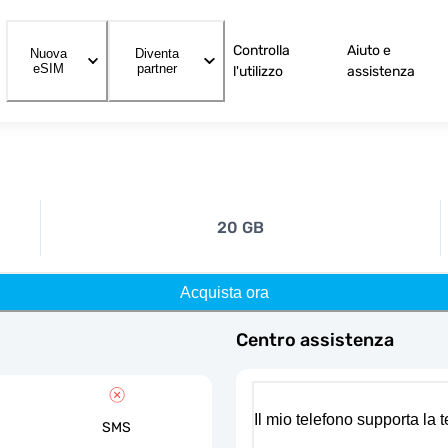
Controlla
Aiuto e
Nuova
Diventa
eSIM
partner
l'utilizzo
assistenza
20 GB
Acquista ora
Centro assistenza
Il mio telefono supporta la
SMS