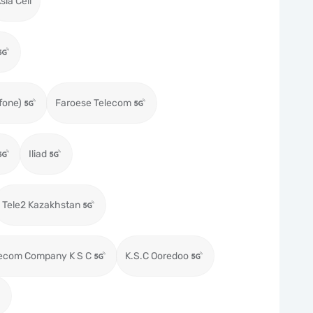
sia Cell
fone)
Faroese Telecom
Iliad
Tele2 Kazakhstan
lecom Company K S C
K.S.C Ooredoo