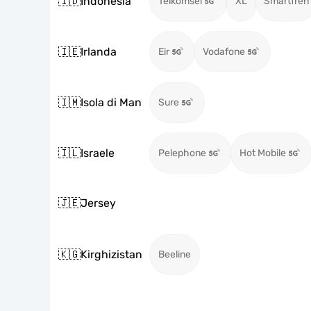
🇮🇩
Indonesia
Telkomsel
XL
Smartfren
🇮🇪
Irlanda
Eir
Vodafone
🇮🇲
Isola di Man
Sure
🇮🇱
Israele
Pelephone
Hot Mobile
🇯🇪
Jersey
🇰🇬
Kirghizistan
Beeline