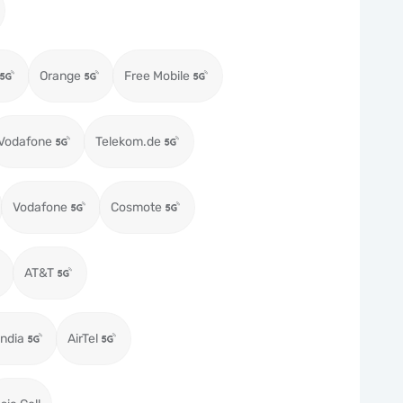
Orange
Free Mobile
Vodafone
Telekom.de
Vodafone
Cosmote
AT&T
ndia
AirTel