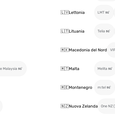
🇱🇻
Lettonia
LMT
🇱🇹
Lituania
Telia
🇲🇰
Macedonia del Nord
VIP
🇲🇹
Malta
e Malaysia
Melita
🇲🇪
Montenegro
m:tel
🇳🇿
Nuova Zelanda
One NZ 