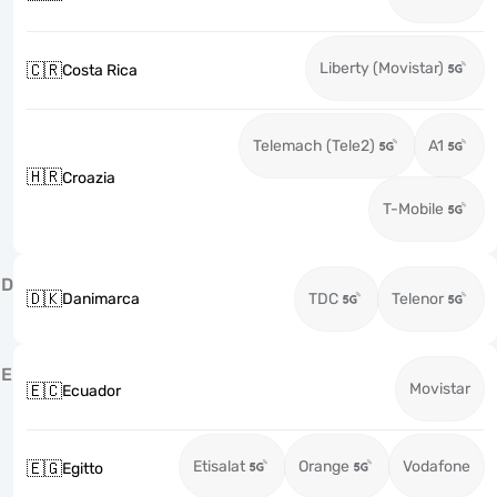
Liberty (Movistar)
🇨🇷
Costa Rica
Telemach (Tele2)
A1
🇭🇷
Croazia
T-Mobile
D
🇩🇰
Danimarca
TDC
Telenor
E
Movistar
🇪🇨
Ecuador
Etisalat
Orange
Vodafone
🇪🇬
Egitto