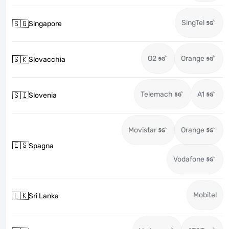
SingTel
🇸🇬
Singapore
O2
Orange
🇸🇰
Slovacchia
Telemach
A1
🇸🇮
Slovenia
Movistar
Orange
🇪🇸
Spagna
Vodafone
Mobitel
🇱🇰
Sri Lanka