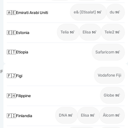
e& (Etisalat)
du
🇦🇪
Emirati Arabi Uniti
Telia
Elisa
Tele2
🇪🇪
Estonia
🇪🇹
Etiopia
Safaricom
F
Vodafone Fiji
🇫🇯
Figi
Globe
🇵🇭
Filippine
DNA
Elisa
Ålcom
🇫🇮
Finlandia