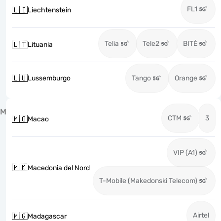
FL1
🇱🇮
Liechtenstein
Telia
Tele2
BITĖ
🇱🇹
Lituania
🇱🇺
Lussemburgo
Tango
Orange
M
CTM
3
🇲🇴
Macao
VIP (A1)
🇲🇰
Macedonia del Nord
T-Mobile (Makedonski Telecom)
Airtel
🇲🇬
Madagascar