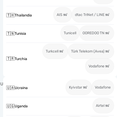
AIS
dtac TriNet / LINE
🇹🇭
Thailandia
Tunicell
OOREDOO TN
🇹🇳
Tunisia
Turkcell
Türk Telekom (Avea)
🇹🇷
Turchia
Vodafone
U
Kyivstar
Vodafone
🇺🇦
Ucraina
Airtel
🇺🇬
Uganda