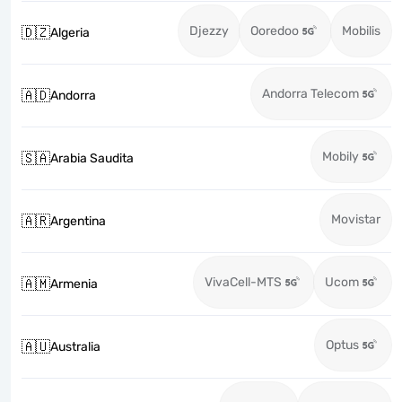
Djezzy
Ooredoo
Mobilis
🇩🇿
Algeria
Andorra Telecom
🇦🇩
Andorra
Mobily
🇸🇦
Arabia Saudita
Movistar
🇦🇷
Argentina
VivaCell-MTS
Ucom
🇦🇲
Armenia
Optus
🇦🇺
Australia