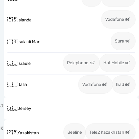
Vodafone
🇮🇸
Islanda
Sure
🇮🇲
Isola di Man
Pelephone
Hot Mobile
🇮🇱
Israele
🇮🇹
Italia
Vodafone
Iliad
J
🇯🇪
Jersey
K
Beeline
Tele2 Kazakhstan
🇰🇿
Kazakistan