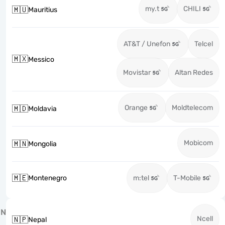
my.t
CHILI
🇲🇺
Mauritius
AT&T / Unefon
Telcel
🇲🇽
Messico
Movistar
Altan Redes
Orange
Moldtelecom
🇲🇩
Moldavia
Mobicom
🇲🇳
Mongolia
🇲🇪
Montenegro
m:tel
T-Mobile
N
Ncell
🇳🇵
Nepal