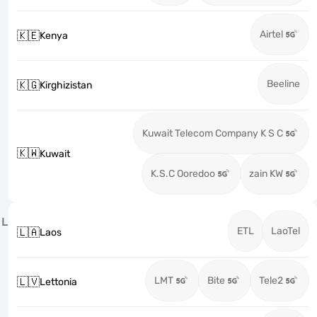
Airtel
🇰🇪
Kenya
Beeline
🇰🇬
Kirghizistan
Kuwait Telecom Company K S C
🇰🇼
Kuwait
K.S.C Ooredoo
zain KW
L
ETL
LaoTel
🇱🇦
Laos
LMT
Bite
Tele2
🇱🇻
Lettonia