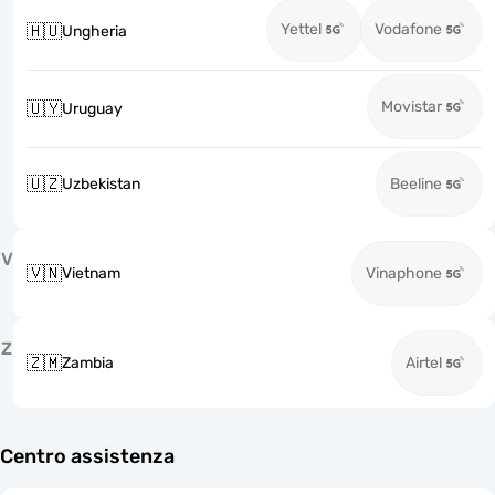
Yettel
Vodafone
🇭🇺
Ungheria
Movistar
🇺🇾
Uruguay
🇺🇿
Uzbekistan
Beeline
V
🇻🇳
Vietnam
Vinaphone
Z
🇿🇲
Zambia
Airtel
Centro assistenza