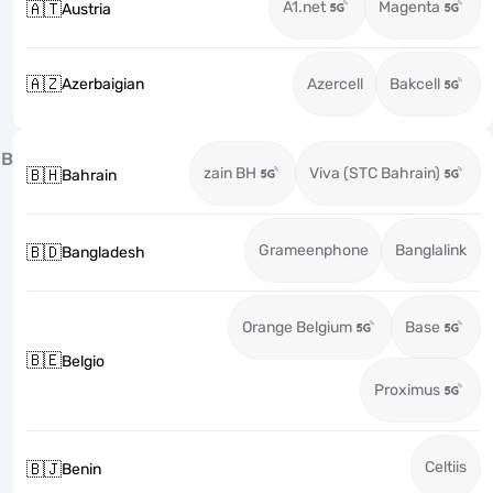
A1.net
Magenta
🇦🇹
Austria
🇦🇿
Azerbaigian
Azercell
Bakcell
B
zain BH
Viva (STC Bahrain)
🇧🇭
Bahrain
Grameenphone
Banglalink
🇧🇩
Bangladesh
Orange Belgium
Base
🇧🇪
Belgio
Proximus
Celtiis
🇧🇯
Benin