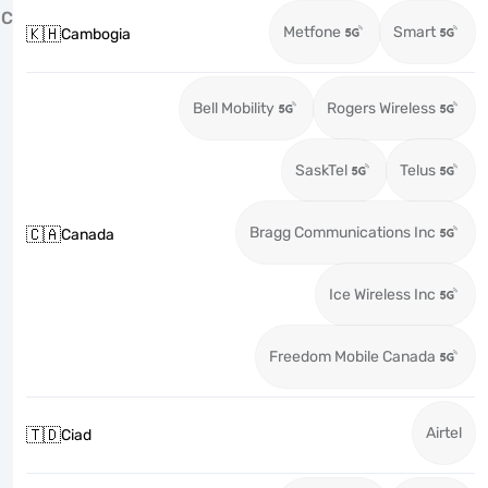
C
Metfone
Smart
🇰🇭
Cambogia
Bell Mobility
Rogers Wireless
SaskTel
Telus
Bragg Communications Inc
🇨🇦
Canada
Ice Wireless Inc
Freedom Mobile Canada
Airtel
🇹🇩
Ciad