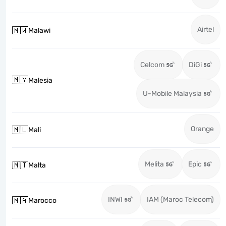
Airtel
🇲🇼
Malawi
Celcom
DiGi
🇲🇾
Malesia
U-Mobile Malaysia
Orange
🇲🇱
Mali
Melita
Epic
🇲🇹
Malta
INWI
IAM (Maroc Telecom)
🇲🇦
Marocco