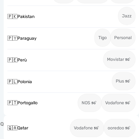
Jazz
🇵🇰
Pakistan
Tigo
Personal
🇵🇾
Paraguay
Movistar
🇵🇪
Perù
Plus
🇵🇱
Polonia
🇵🇹
Portogallo
NOS
Vodafone
Q
🇶🇦
Qatar
Vodafone
ooredoo