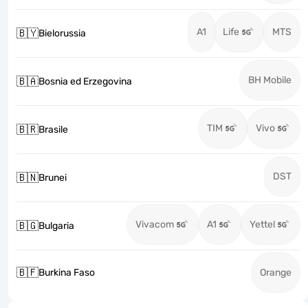
A1
Life
MTS
🇧🇾
Bielorussia
BH Mobile
🇧🇦
Bosnia ed Erzegovina
TIM
Vivo
🇧🇷
Brasile
DST
🇧🇳
Brunei
Vivacom
A1
Yettel
🇧🇬
Bulgaria
🇧🇫
Burkina Faso
Orange