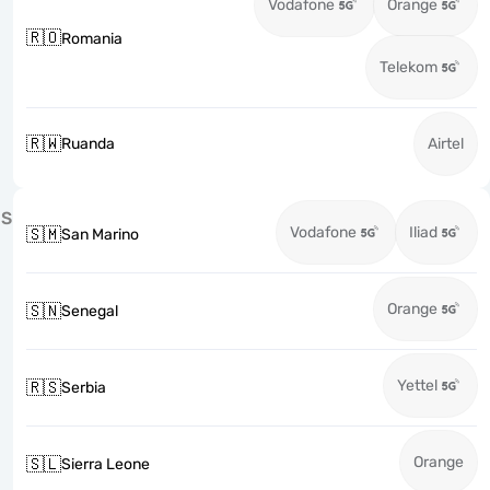
Vodafone
Orange
🇷🇴
Romania
Telekom
🇷🇼
Ruanda
Airtel
S
Vodafone
Iliad
🇸🇲
San Marino
Orange
🇸🇳
Senegal
Yettel
🇷🇸
Serbia
Orange
🇸🇱
Sierra Leone