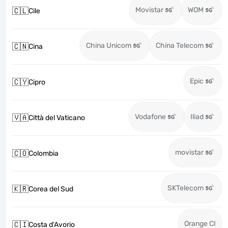
Movistar
WOM
🇨🇱
Cile
China Unicom
China Telecom
🇨🇳
Cina
Epic
🇨🇾
Cipro
Vodafone
Iliad
🇻🇦
Città del Vaticano
movistar
🇨🇴
Colombia
SKTelecom
🇰🇷
Corea del Sud
Orange CI
🇨🇮
Costa d'Avorio