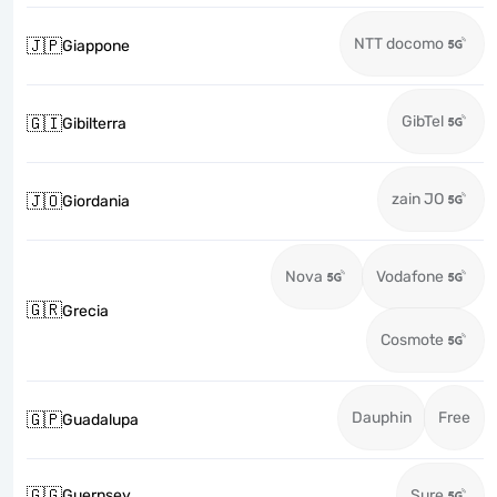
NTT docomo
🇯🇵
Giappone
GibTel
🇬🇮
Gibilterra
zain JO
🇯🇴
Giordania
Nova
Vodafone
🇬🇷
Grecia
Cosmote
Dauphin
Free
🇬🇵
Guadalupa
🇬🇬
Guernsey
Sure