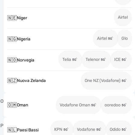
Airtel
🇳🇪
Niger
Airtel
Glo
🇳🇬
Nigeria
Telia
Telenor
ICE
🇳🇴
Norvegia
🇳🇿
Nuova Zelanda
One NZ (Vodafone)
O
🇴🇲
Oman
Vodafone Oman
ooredoo
P
KPN
Vodafone
Odido
🇳🇱
Paesi Bassi