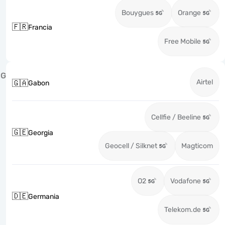
Bouygues
Orange
🇫🇷
Francia
Free Mobile
G
Airtel
🇬🇦
Gabon
Cellfie / Beeline
🇬🇪
Georgia
Geocell / Silknet
Magticom
O2
Vodafone
🇩🇪
Germania
Telekom.de