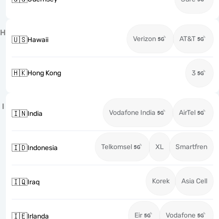
H
Verizon
AT&T
🇺🇸
Hawaii
🇭🇰
Hong Kong
3
I
Vodafone India
AirTel
🇮🇳
India
Telkomsel
XL
Smartfren
🇮🇩
Indonesia
Korek
Asia Cell
🇮🇶
Iraq
Eir
Vodafone
🇮🇪
Irlanda