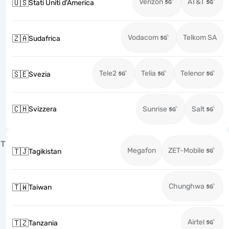
Verizon
AT&T
🇺🇸
Stati Uniti d'America
Vodacom
Telkom SA
🇿🇦
Sudafrica
Tele2
Telia
Telenor
🇸🇪
Svezia
🇨🇭
Svizzera
Sunrise
Salt
T
Megafon
ZET-Mobile
🇹🇯
Tagikistan
Chunghwa
🇹🇼
Taiwan
Airtel
🇹🇿
Tanzania