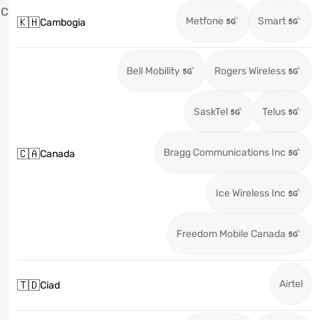
C
Metfone
Smart
🇰🇭
Cambogia
Bell Mobility
Rogers Wireless
SaskTel
Telus
Bragg Communications Inc
🇨🇦
Canada
Ice Wireless Inc
Freedom Mobile Canada
Airtel
🇹🇩
Ciad