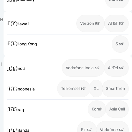
H
Verizon
AT&T
🇺🇸
Hawaii
🇭🇰
Hong Kong
3
I
Vodafone India
AirTel
🇮🇳
India
Telkomsel
XL
Smartfren
🇮🇩
Indonesia
Korek
Asia Cell
🇮🇶
Iraq
Eir
Vodafone
🇮🇪
Irlanda