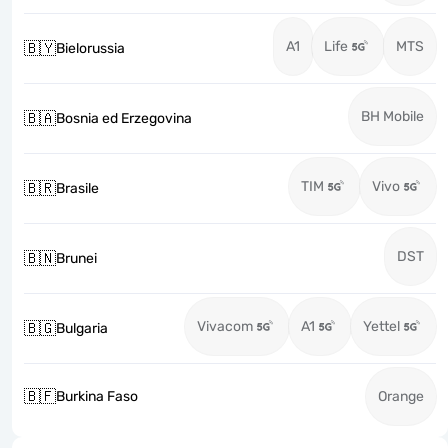
A1
Life
MTS
🇧🇾
Bielorussia
BH Mobile
🇧🇦
Bosnia ed Erzegovina
TIM
Vivo
🇧🇷
Brasile
DST
🇧🇳
Brunei
Vivacom
A1
Yettel
🇧🇬
Bulgaria
🇧🇫
Burkina Faso
Orange