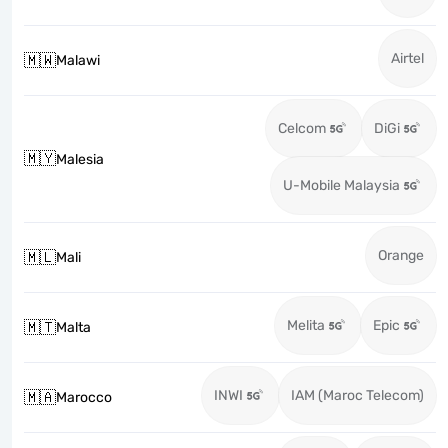
Airtel
🇲🇼
Malawi
Celcom
DiGi
🇲🇾
Malesia
U-Mobile Malaysia
Orange
🇲🇱
Mali
Melita
Epic
🇲🇹
Malta
INWI
IAM (Maroc Telecom)
🇲🇦
Marocco