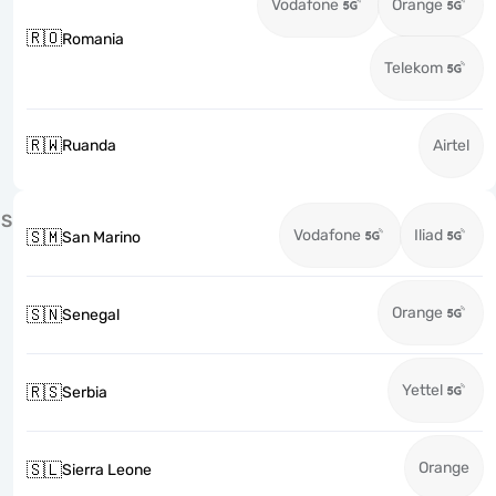
Vodafone
Orange
🇷🇴
Romania
Telekom
🇷🇼
Ruanda
Airtel
S
Vodafone
Iliad
🇸🇲
San Marino
Orange
🇸🇳
Senegal
Yettel
🇷🇸
Serbia
Orange
🇸🇱
Sierra Leone