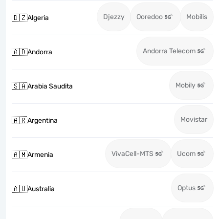
Djezzy
Ooredoo
Mobilis
🇩🇿
Algeria
Andorra Telecom
🇦🇩
Andorra
Mobily
🇸🇦
Arabia Saudita
Movistar
🇦🇷
Argentina
VivaCell-MTS
Ucom
🇦🇲
Armenia
Optus
🇦🇺
Australia