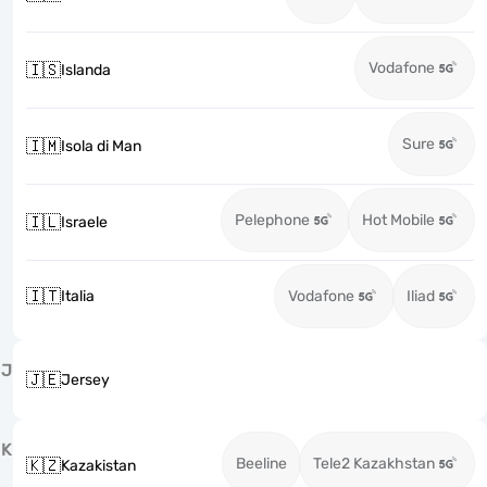
Vodafone
🇮🇸
Islanda
Sure
🇮🇲
Isola di Man
Pelephone
Hot Mobile
🇮🇱
Israele
🇮🇹
Italia
Vodafone
Iliad
J
🇯🇪
Jersey
K
Beeline
Tele2 Kazakhstan
🇰🇿
Kazakistan