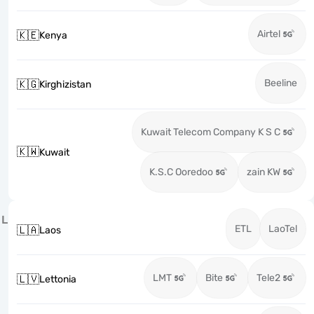
Airtel
🇰🇪
Kenya
Beeline
🇰🇬
Kirghizistan
Kuwait Telecom Company K S C
🇰🇼
Kuwait
K.S.C Ooredoo
zain KW
L
ETL
LaoTel
🇱🇦
Laos
LMT
Bite
Tele2
🇱🇻
Lettonia