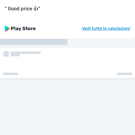
"
Good price 👍
"
Play Store
Vedi tutte le valutazioni