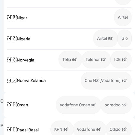
Airtel
🇳🇪
Niger
Airtel
Glo
🇳🇬
Nigeria
Telia
Telenor
ICE
🇳🇴
Norvegia
🇳🇿
Nuova Zelanda
One NZ (Vodafone)
O
🇴🇲
Oman
Vodafone Oman
ooredoo
P
KPN
Vodafone
Odido
🇳🇱
Paesi Bassi