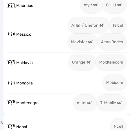
my.t
CHILI
🇲🇺
Mauritius
AT&T / Unefon
Telcel
🇲🇽
Messico
Movistar
Altan Redes
Orange
Moldtelecom
🇲🇩
Moldavia
Mobicom
🇲🇳
Mongolia
🇲🇪
Montenegro
m:tel
T-Mobile
N
Ncell
🇳🇵
Nepal