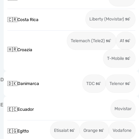
Liberty (Movistar)
🇨🇷
Costa Rica
Telemach (Tele2)
A1
🇭🇷
Croazia
T-Mobile
D
🇩🇰
Danimarca
TDC
Telenor
E
Movistar
🇪🇨
Ecuador
Etisalat
Orange
Vodafone
🇪🇬
Egitto