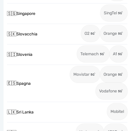
SingTel
🇸🇬
Singapore
O2
Orange
🇸🇰
Slovacchia
Telemach
A1
🇸🇮
Slovenia
Movistar
Orange
🇪🇸
Spagna
Vodafone
Mobitel
🇱🇰
Sri Lanka