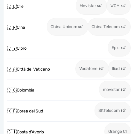
Movistar
WOM
🇨🇱
Cile
China Unicom
China Telecom
🇨🇳
Cina
Epic
🇨🇾
Cipro
Vodafone
Iliad
🇻🇦
Città del Vaticano
movistar
🇨🇴
Colombia
SKTelecom
🇰🇷
Corea del Sud
Orange CI
🇨🇮
Costa d'Avorio