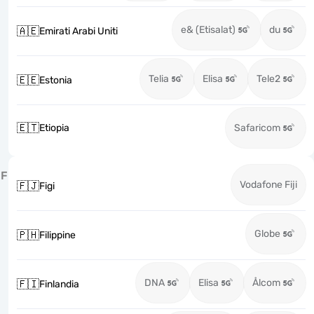
e& (Etisalat)
du
🇦🇪
Emirati Arabi Uniti
Telia
Elisa
Tele2
🇪🇪
Estonia
🇪🇹
Etiopia
Safaricom
F
Vodafone Fiji
🇫🇯
Figi
Globe
🇵🇭
Filippine
DNA
Elisa
Ålcom
🇫🇮
Finlandia