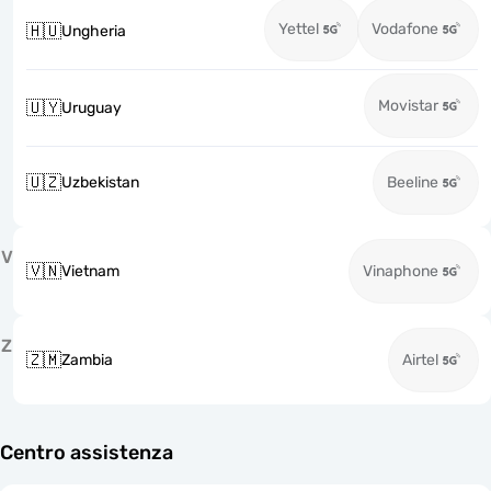
Yettel
Vodafone
🇭🇺
Ungheria
Movistar
🇺🇾
Uruguay
🇺🇿
Uzbekistan
Beeline
V
🇻🇳
Vietnam
Vinaphone
Z
🇿🇲
Zambia
Airtel
Centro assistenza