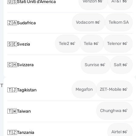
Verizon
AT&T
🇺🇸
Stati Uniti d'America
Vodacom
Telkom SA
🇿🇦
Sudafrica
Tele2
Telia
Telenor
🇸🇪
Svezia
🇨🇭
Svizzera
Sunrise
Salt
T
Megafon
ZET-Mobile
🇹🇯
Tagikistan
Chunghwa
🇹🇼
Taiwan
Airtel
🇹🇿
Tanzania