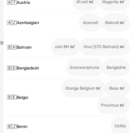
A1.net
Magenta
🇦🇹
Austria
🇦🇿
Azerbaigian
Azercell
Bakcell
B
zain BH
Viva (STC Bahrain)
🇧🇭
Bahrain
Grameenphone
Banglalink
🇧🇩
Bangladesh
Orange Belgium
Base
🇧🇪
Belgio
Proximus
Celtiis
🇧🇯
Benin