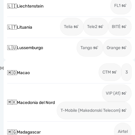
FL1
🇱🇮
Liechtenstein
Telia
Tele2
BITĖ
🇱🇹
Lituania
🇱🇺
Lussemburgo
Tango
Orange
M
CTM
3
🇲🇴
Macao
VIP (A1)
🇲🇰
Macedonia del Nord
T-Mobile (Makedonski Telecom)
Airtel
🇲🇬
Madagascar