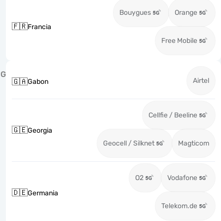
Bouygues
Orange
🇫🇷
Francia
Free Mobile
G
Airtel
🇬🇦
Gabon
Cellfie / Beeline
🇬🇪
Georgia
Geocell / Silknet
Magticom
O2
Vodafone
🇩🇪
Germania
Telekom.de