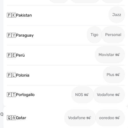
Jazz
🇵🇰
Pakistan
Tigo
Personal
🇵🇾
Paraguay
Movistar
🇵🇪
Perù
Plus
🇵🇱
Polonia
🇵🇹
Portogallo
NOS
Vodafone
Q
🇶🇦
Qatar
Vodafone
ooredoo