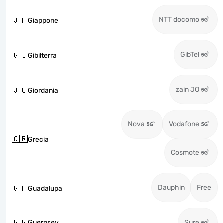
NTT docomo
🇯🇵
Giappone
GibTel
🇬🇮
Gibilterra
zain JO
🇯🇴
Giordania
Nova
Vodafone
🇬🇷
Grecia
Cosmote
Dauphin
Free
🇬🇵
Guadalupa
🇬🇬
Guernsey
Sure