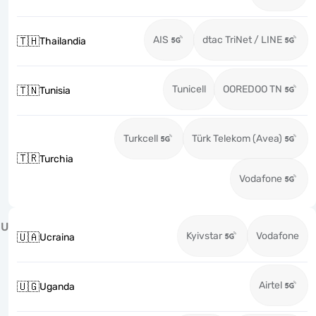
AIS
dtac TriNet / LINE
🇹🇭
Thailandia
Tunicell
OOREDOO TN
🇹🇳
Tunisia
Turkcell
Türk Telekom (Avea)
🇹🇷
Turchia
Vodafone
U
Kyivstar
Vodafone
🇺🇦
Ucraina
Airtel
🇺🇬
Uganda