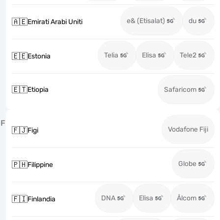
e& (Etisalat)
du
🇦🇪
Emirati Arabi Uniti
Telia
Elisa
Tele2
🇪🇪
Estonia
🇪🇹
Etiopia
Safaricom
F
Vodafone Fiji
🇫🇯
Figi
Globe
🇵🇭
Filippine
DNA
Elisa
Ålcom
🇫🇮
Finlandia