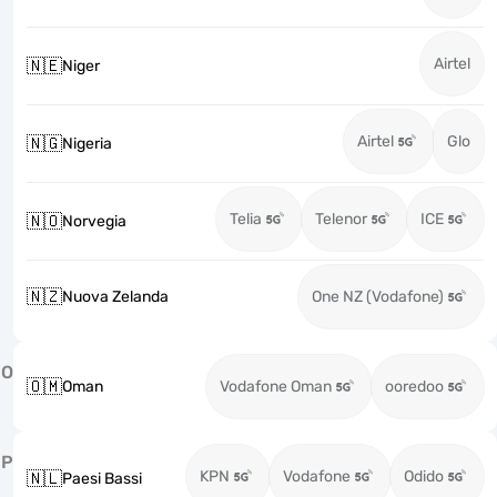
Airtel
🇳🇪
Niger
Airtel
Glo
🇳🇬
Nigeria
Telia
Telenor
ICE
🇳🇴
Norvegia
🇳🇿
Nuova Zelanda
One NZ (Vodafone)
O
🇴🇲
Oman
Vodafone Oman
ooredoo
P
KPN
Vodafone
Odido
🇳🇱
Paesi Bassi