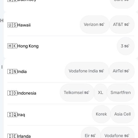
H
Verizon
AT&T
🇺🇸
Hawaii
🇭🇰
Hong Kong
3
I
Vodafone India
AirTel
🇮🇳
India
Telkomsel
XL
Smartfren
🇮🇩
Indonesia
Korek
Asia Cell
🇮🇶
Iraq
Eir
Vodafone
🇮🇪
Irlanda