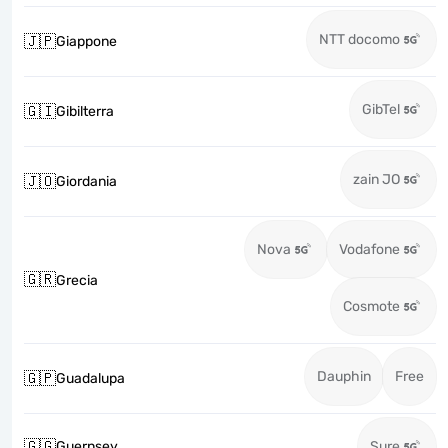
NTT docomo
🇯🇵
Giappone
GibTel
🇬🇮
Gibilterra
zain JO
🇯🇴
Giordania
Nova
Vodafone
🇬🇷
Grecia
Cosmote
Dauphin
Free
🇬🇵
Guadalupa
🇬🇬
Guernsey
Sure