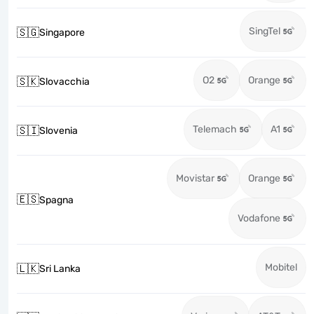
SingTel
🇸🇬
Singapore
O2
Orange
🇸🇰
Slovacchia
Telemach
A1
🇸🇮
Slovenia
Movistar
Orange
🇪🇸
Spagna
Vodafone
Mobitel
🇱🇰
Sri Lanka