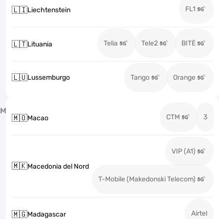
FL1
🇱🇮
Liechtenstein
Telia
Tele2
BITĖ
🇱🇹
Lituania
🇱🇺
Lussemburgo
Tango
Orange
M
CTM
3
🇲🇴
Macao
VIP (A1)
🇲🇰
Macedonia del Nord
T-Mobile (Makedonski Telecom)
Airtel
🇲🇬
Madagascar