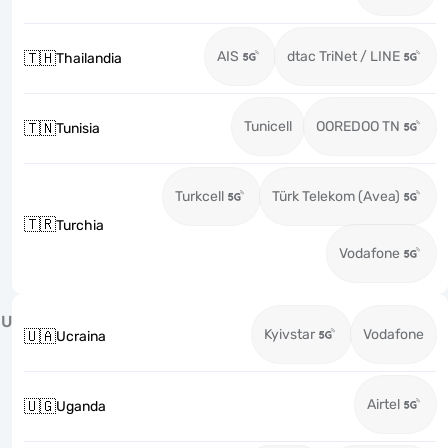
AIS
dtac TriNet / LINE
🇹🇭
Thailandia
Tunicell
OOREDOO TN
🇹🇳
Tunisia
Turkcell
Türk Telekom (Avea)
🇹🇷
Turchia
Vodafone
U
Kyivstar
Vodafone
🇺🇦
Ucraina
Airtel
🇺🇬
Uganda