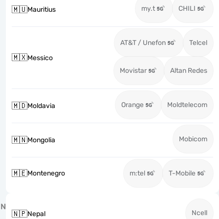
my.t
CHILI
🇲🇺
Mauritius
AT&T / Unefon
Telcel
🇲🇽
Messico
Movistar
Altan Redes
Orange
Moldtelecom
🇲🇩
Moldavia
Mobicom
🇲🇳
Mongolia
🇲🇪
Montenegro
m:tel
T-Mobile
N
Ncell
🇳🇵
Nepal