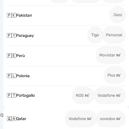
Jazz
🇵🇰
Pakistan
Tigo
Personal
🇵🇾
Paraguay
Movistar
🇵🇪
Perù
Plus
🇵🇱
Polonia
🇵🇹
Portogallo
NOS
Vodafone
Q
🇶🇦
Qatar
Vodafone
ooredoo