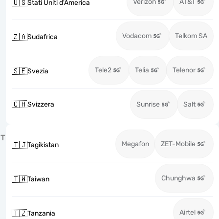
Verizon
AT&T
🇺🇸
Stati Uniti d'America
Vodacom
Telkom SA
🇿🇦
Sudafrica
Tele2
Telia
Telenor
🇸🇪
Svezia
🇨🇭
Svizzera
Sunrise
Salt
T
Megafon
ZET-Mobile
🇹🇯
Tagikistan
Chunghwa
🇹🇼
Taiwan
Airtel
🇹🇿
Tanzania