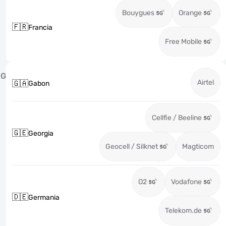
Bouygues
Orange
🇫🇷
Francia
Free Mobile
G
Airtel
🇬🇦
Gabon
Cellfie / Beeline
🇬🇪
Georgia
Geocell / Silknet
Magticom
O2
Vodafone
🇩🇪
Germania
Telekom.de