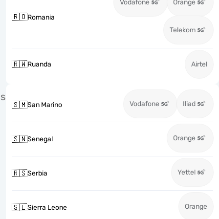
Vodafone
Orange
🇷🇴
Romania
Telekom
🇷🇼
Ruanda
Airtel
S
Vodafone
Iliad
🇸🇲
San Marino
Orange
🇸🇳
Senegal
Yettel
🇷🇸
Serbia
Orange
🇸🇱
Sierra Leone