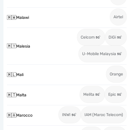
Airtel
🇲🇼
Malawi
Celcom
DiGi
🇲🇾
Malesia
U-Mobile Malaysia
Orange
🇲🇱
Mali
Melita
Epic
🇲🇹
Malta
INWI
IAM (Maroc Telecom)
🇲🇦
Marocco