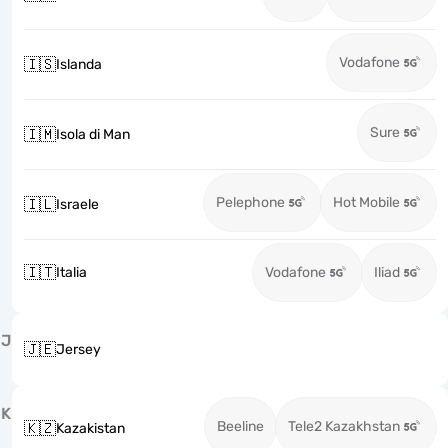
Vodafone
🇮🇸
Islanda
Sure
🇮🇲
Isola di Man
Pelephone
Hot Mobile
🇮🇱
Israele
🇮🇹
Italia
Vodafone
Iliad
J
🇯🇪
Jersey
K
Beeline
Tele2 Kazakhstan
🇰🇿
Kazakistan