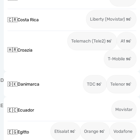
Liberty (Movistar)
🇨🇷
Costa Rica
Telemach (Tele2)
A1
🇭🇷
Croazia
T-Mobile
D
🇩🇰
Danimarca
TDC
Telenor
E
Movistar
🇪🇨
Ecuador
Etisalat
Orange
Vodafone
🇪🇬
Egitto