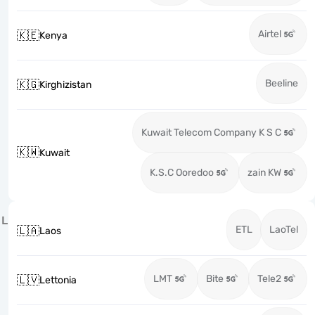
Airtel
🇰🇪
Kenya
Beeline
🇰🇬
Kirghizistan
Kuwait Telecom Company K S C
🇰🇼
Kuwait
K.S.C Ooredoo
zain KW
L
ETL
LaoTel
🇱🇦
Laos
LMT
Bite
Tele2
🇱🇻
Lettonia