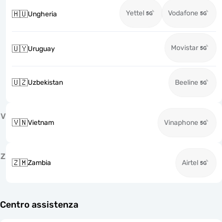
Yettel
Vodafone
🇭🇺
Ungheria
Movistar
🇺🇾
Uruguay
🇺🇿
Uzbekistan
Beeline
V
🇻🇳
Vietnam
Vinaphone
Z
🇿🇲
Zambia
Airtel
Centro assistenza