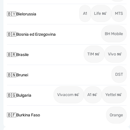
A1
Life
MTS
🇧🇾
Bielorussia
BH Mobile
🇧🇦
Bosnia ed Erzegovina
TIM
Vivo
🇧🇷
Brasile
DST
🇧🇳
Brunei
Vivacom
A1
Yettel
🇧🇬
Bulgaria
🇧🇫
Burkina Faso
Orange