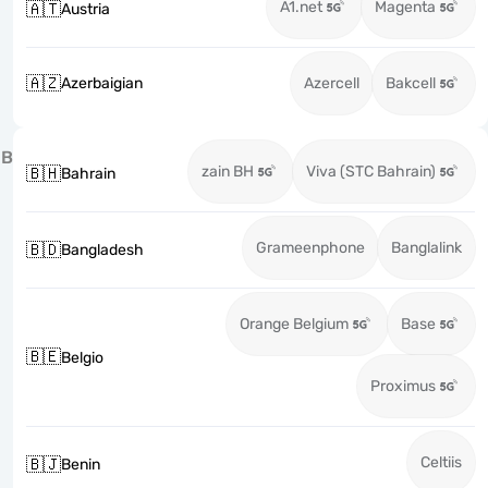
A1.net
Magenta
🇦🇹
Austria
🇦🇿
Azerbaigian
Azercell
Bakcell
B
zain BH
Viva (STC Bahrain)
🇧🇭
Bahrain
Grameenphone
Banglalink
🇧🇩
Bangladesh
Orange Belgium
Base
🇧🇪
Belgio
Proximus
Celtiis
🇧🇯
Benin