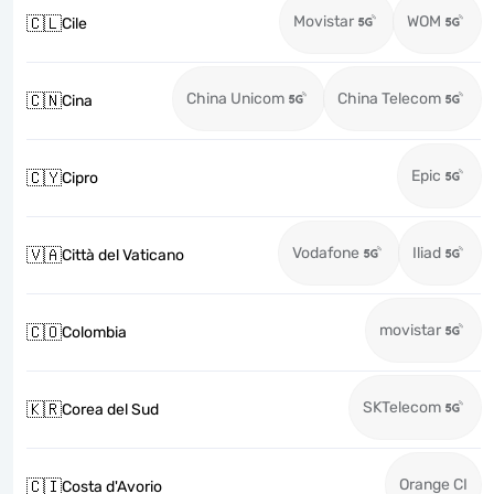
Movistar
WOM
🇨🇱
Cile
China Unicom
China Telecom
🇨🇳
Cina
Epic
🇨🇾
Cipro
Vodafone
Iliad
🇻🇦
Città del Vaticano
movistar
🇨🇴
Colombia
SKTelecom
🇰🇷
Corea del Sud
Orange CI
🇨🇮
Costa d'Avorio