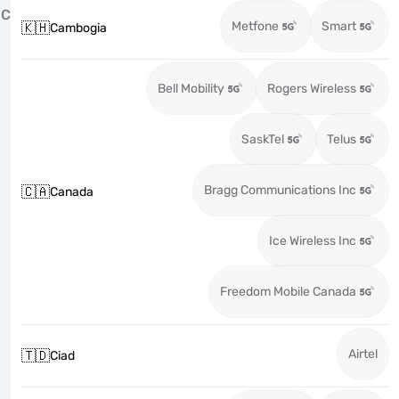
C
Metfone
Smart
🇰🇭
Cambogia
Bell Mobility
Rogers Wireless
SaskTel
Telus
Bragg Communications Inc
🇨🇦
Canada
Ice Wireless Inc
Freedom Mobile Canada
Airtel
🇹🇩
Ciad