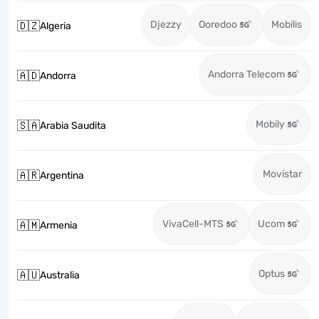
Djezzy
Ooredoo
Mobilis
🇩🇿
Algeria
Andorra Telecom
🇦🇩
Andorra
Mobily
🇸🇦
Arabia Saudita
Movistar
🇦🇷
Argentina
VivaCell-MTS
Ucom
🇦🇲
Armenia
Optus
🇦🇺
Australia