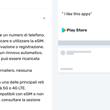
"
I like this apps
"
Play Store
e un numero di telefono.
are e utilizzare la eSIM. 
ivazione o registrazione.
n rinnovo automatico, 
 può essere ricaricata 
rnaliero, nessuna 
na delle principali reti 
tà 5G o 4G LTE.
ompatibili con eSIM e non 
, consultare la sezione 