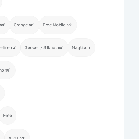
Orange
Free Mobile
eeline
Geocell / Silknet
Magticom
mo
Free
AT&T