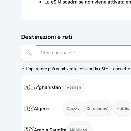
La eSIM scadrà se non viene attivata ent
Destinazioni e reti
⚠️ L'operatore può cambiare le reti a cui la eSIM si connett
🇦🇫
Afghanistan
Roshan
🇩🇿
Algeria
Djezzy
Ooredoo
Mobilis
🇸🇦
Arabia Saudita
Mobily