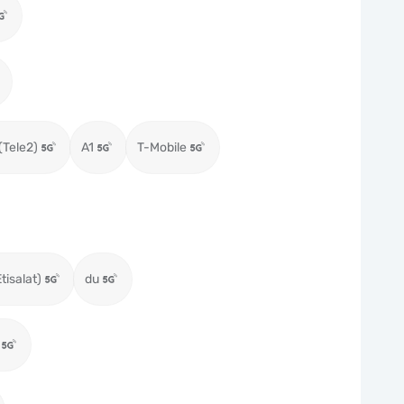
I
(Tele2)
A1
T-Mobile
tisalat)
du