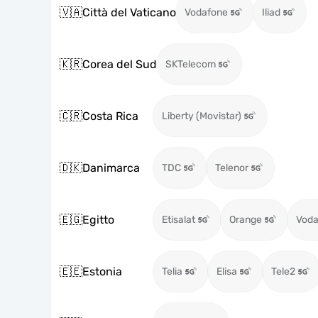
🇻🇦
Città del Vaticano
Vodafone
Iliad
🇰🇷
Corea del Sud
SKTelecom
🇨🇷
Costa Rica
Liberty (Movistar)
🇩🇰
Danimarca
TDC
Telenor
🇪🇬
Egitto
Etisalat
Orange
Voda
🇪🇪
Estonia
Telia
Elisa
Tele2