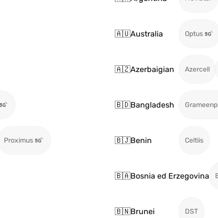
🇦🇺
Australia
Optus
🇦🇿
Azerbaigian
Azercell
🇧🇩
Bangladesh
Grameenp
🇧🇯
Benin
Proximus
Celtiis
🇧🇦
Bosnia ed Erzegovina
🇧🇳
Brunei
DST