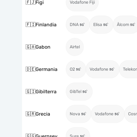
🇫🇯
Figi
Vodafone Fiji
🇫🇮
Finlandia
DNA
Elisa
Ålcom
🇬🇦
Gabon
Airtel
🇩🇪
Germania
O2
Vodafone
Teleko
🇬🇮
Gibilterra
GibTel
🇬🇷
Grecia
Nova
Vodafone
Cos
🇬🇬
Guernsey
Sure