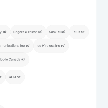
ty
Rogers Wireless
SaskTel
Telus
munications Inc
Ice Wireless Inc
obile Canada
WOM