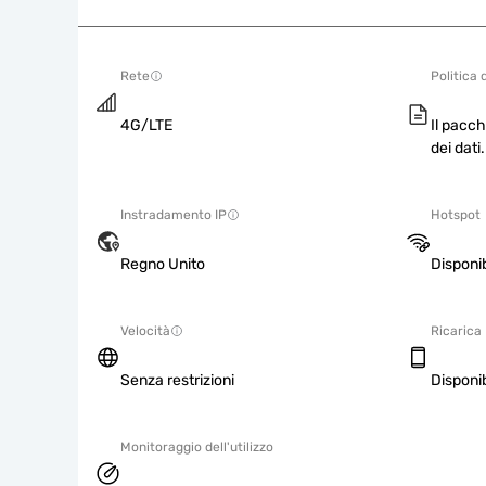
Rete
Politica 
4G/LTE
Il pacch
dei dati.
Instradamento IP
Hotspot
Regno Unito
Disponib
Velocità
Ricarica
Senza restrizioni
Disponib
Monitoraggio dell'utilizzo