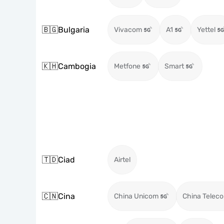
🇧🇬
Bulgaria
Vivacom
A1
Yettel
🇰🇭
Cambogia
Metfone
Smart
🇹🇩
Ciad
Airtel
🇨🇳
Cina
China Unicom
China Telec