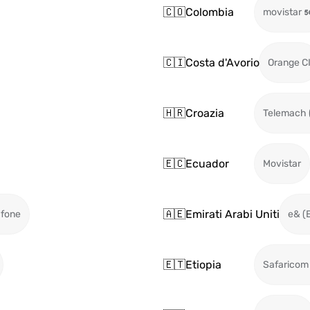
🇨🇴
Colombia
movistar
🇨🇮
Costa d'Avorio
Orange C
🇭🇷
Croazia
Telemach 
🇪🇨
Ecuador
Movistar
🇦🇪
Emirati Arabi Uniti
fone
e& (E
🇪🇹
Etiopia
Safaricom