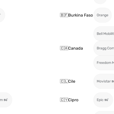
🇧🇫
Burkina Faso
Orange
Bell Mobili
🇨🇦
Canada
Bragg Com
Freedom M
🇨🇱
Cile
Movistar
🇨🇾
Cipro
om
Epic