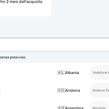
ro 2 mesi dall'acquisto.
e senza preavviso.
🇦🇱
Albania
Vodafone
🇦🇩
Andorra
Andorra T
🇦🇷
Argentina
Movistar