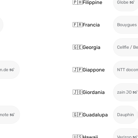
🇵🇭
Filippine
Globe
🇫🇷
Francia
Bouygues
🇬🇪
Georgia
Cellfie / B
🇯🇵
Giappone
m.de
NTT doco
🇯🇴
Giordania
zain JO
🇬🇵
Guadalupa
mote
Dauphin
🇺🇸
Hawaii
Verizon