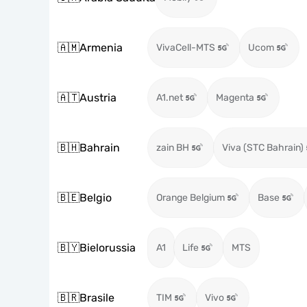
🇦🇲
Armenia
VivaCell-MTS
Ucom
🇦🇹
Austria
A1.net
Magenta
🇧🇭
Bahrain
zain BH
Viva (STC Bahrain)
🇧🇪
Belgio
Orange Belgium
Base
🇧🇾
Bielorussia
A1
Life
MTS
🇧🇷
Brasile
TIM
Vivo