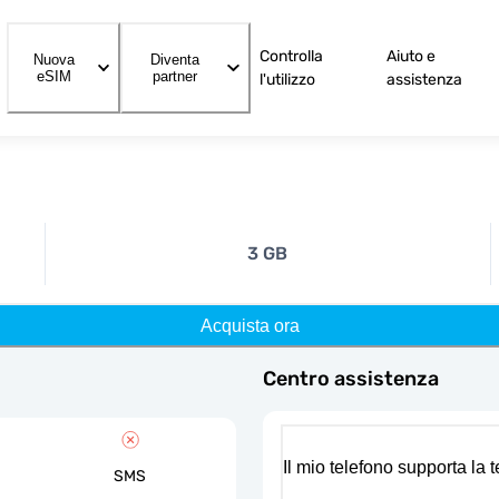
Controlla
Aiuto e
Nuova
Diventa
eSIM
partner
l'utilizzo
assistenza
3 GB
Acquista ora
Centro assistenza
Il mio telefono supporta la
SMS