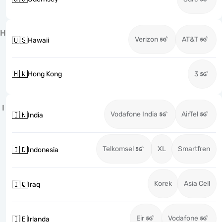
H
Verizon
AT&T
🇺🇸
Hawaii
🇭🇰
Hong Kong
3
I
Vodafone India
AirTel
🇮🇳
India
Telkomsel
XL
Smartfren
🇮🇩
Indonesia
Korek
Asia Cell
🇮🇶
Iraq
Eir
Vodafone
🇮🇪
Irlanda