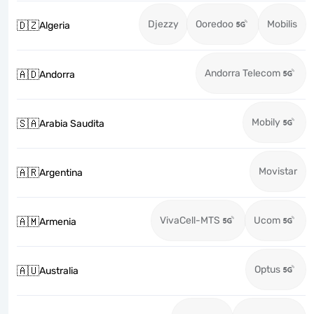
Djezzy
Ooredoo
Mobilis
🇩🇿
Algeria
Andorra Telecom
🇦🇩
Andorra
Mobily
🇸🇦
Arabia Saudita
Movistar
🇦🇷
Argentina
VivaCell-MTS
Ucom
🇦🇲
Armenia
Optus
🇦🇺
Australia