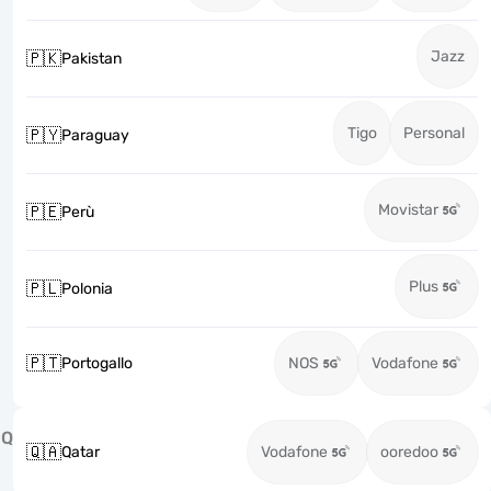
Jazz
🇵🇰
Pakistan
Tigo
Personal
🇵🇾
Paraguay
Movistar
🇵🇪
Perù
Plus
🇵🇱
Polonia
🇵🇹
Portogallo
NOS
Vodafone
Q
🇶🇦
Qatar
Vodafone
ooredoo