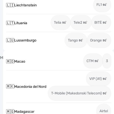
FL1
🇱🇮
Liechtenstein
Telia
Tele2
BITĖ
🇱🇹
Lituania
🇱🇺
Lussemburgo
Tango
Orange
M
CTM
3
🇲🇴
Macao
VIP (A1)
🇲🇰
Macedonia del Nord
T-Mobile (Makedonski Telecom)
Airtel
🇲🇬
Madagascar