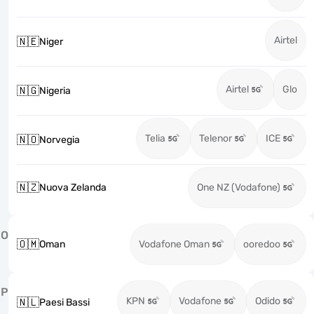
Airtel
🇳🇪
Niger
Airtel
Glo
🇳🇬
Nigeria
Telia
Telenor
ICE
🇳🇴
Norvegia
🇳🇿
Nuova Zelanda
One NZ (Vodafone)
O
🇴🇲
Oman
Vodafone Oman
ooredoo
P
KPN
Vodafone
Odido
🇳🇱
Paesi Bassi