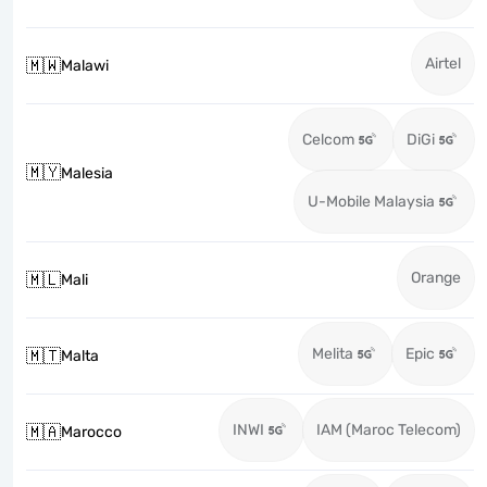
Airtel
🇲🇼
Malawi
Celcom
DiGi
🇲🇾
Malesia
U-Mobile Malaysia
Orange
🇲🇱
Mali
Melita
Epic
🇲🇹
Malta
INWI
IAM (Maroc Telecom)
🇲🇦
Marocco