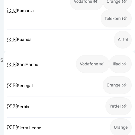
Vodafone
Orange
🇷🇴
Romania
Telekom
🇷🇼
Ruanda
Airtel
S
Vodafone
Iliad
🇸🇲
San Marino
Orange
🇸🇳
Senegal
Yettel
🇷🇸
Serbia
Orange
🇸🇱
Sierra Leone