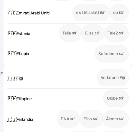
e& (Etisalat)
du
🇦🇪
Emirati Arabi Uniti
Telia
Elisa
Tele2
🇪🇪
Estonia
🇪🇹
Etiopia
Safaricom
F
Vodafone Fiji
🇫🇯
Figi
Globe
🇵🇭
Filippine
DNA
Elisa
Ålcom
🇫🇮
Finlandia