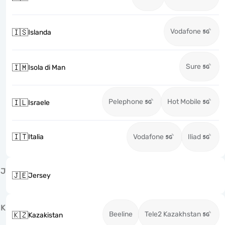
Vodafone
🇮🇸
Islanda
Sure
🇮🇲
Isola di Man
Pelephone
Hot Mobile
🇮🇱
Israele
🇮🇹
Italia
Vodafone
Iliad
J
🇯🇪
Jersey
K
Beeline
Tele2 Kazakhstan
🇰🇿
Kazakistan