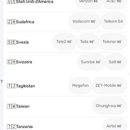
Verizon
AT&T
🇺🇸
Stati Uniti d'America
Vodacom
Telkom SA
🇿🇦
Sudafrica
Tele2
Telia
Telenor
🇸🇪
Svezia
🇨🇭
Svizzera
Sunrise
Salt
T
Megafon
ZET-Mobile
🇹🇯
Tagikistan
Chunghwa
🇹🇼
Taiwan
Airtel
🇹🇿
Tanzania