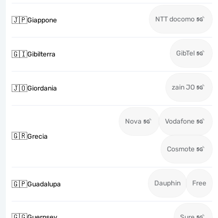
NTT docomo
🇯🇵
Giappone
GibTel
🇬🇮
Gibilterra
zain JO
🇯🇴
Giordania
Nova
Vodafone
🇬🇷
Grecia
Cosmote
Dauphin
Free
🇬🇵
Guadalupa
🇬🇬
Guernsey
Sure