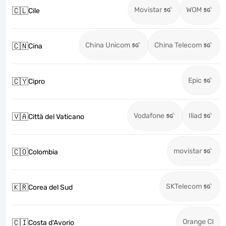
Movistar
WOM
🇨🇱
Cile
China Unicom
China Telecom
🇨🇳
Cina
Epic
🇨🇾
Cipro
Vodafone
Iliad
🇻🇦
Città del Vaticano
movistar
🇨🇴
Colombia
SKTelecom
🇰🇷
Corea del Sud
Orange CI
🇨🇮
Costa d'Avorio