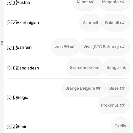
A1.net
Magenta
🇦🇹
Austria
🇦🇿
Azerbaigian
Azercell
Bakcell
B
zain BH
Viva (STC Bahrain)
🇧🇭
Bahrain
Grameenphone
Banglalink
🇧🇩
Bangladesh
Orange Belgium
Base
🇧🇪
Belgio
Proximus
Celtiis
🇧🇯
Benin