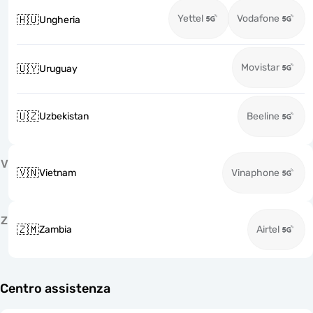
Yettel
Vodafone
🇭🇺
Ungheria
Movistar
🇺🇾
Uruguay
🇺🇿
Uzbekistan
Beeline
V
🇻🇳
Vietnam
Vinaphone
Z
🇿🇲
Zambia
Airtel
Centro assistenza