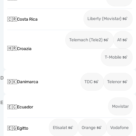
Liberty (Movistar)
🇨🇷
Costa Rica
Telemach (Tele2)
A1
🇭🇷
Croazia
T-Mobile
D
🇩🇰
Danimarca
TDC
Telenor
E
Movistar
🇪🇨
Ecuador
Etisalat
Orange
Vodafone
🇪🇬
Egitto