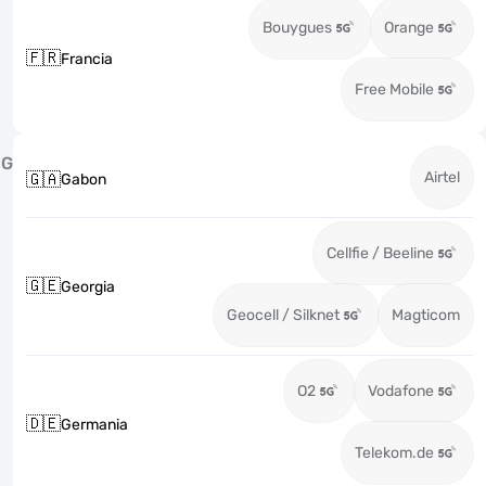
Bouygues
Orange
🇫🇷
Francia
Free Mobile
G
Airtel
🇬🇦
Gabon
Cellfie / Beeline
🇬🇪
Georgia
Geocell / Silknet
Magticom
O2
Vodafone
🇩🇪
Germania
Telekom.de