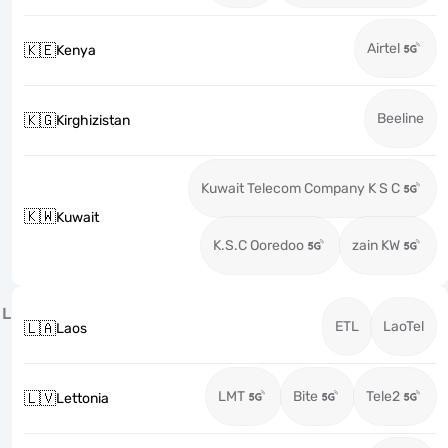
Airtel
🇰🇪
Kenya
Beeline
🇰🇬
Kirghizistan
Kuwait Telecom Company K S C
🇰🇼
Kuwait
K.S.C Ooredoo
zain KW
L
ETL
LaoTel
🇱🇦
Laos
LMT
Bite
Tele2
🇱🇻
Lettonia