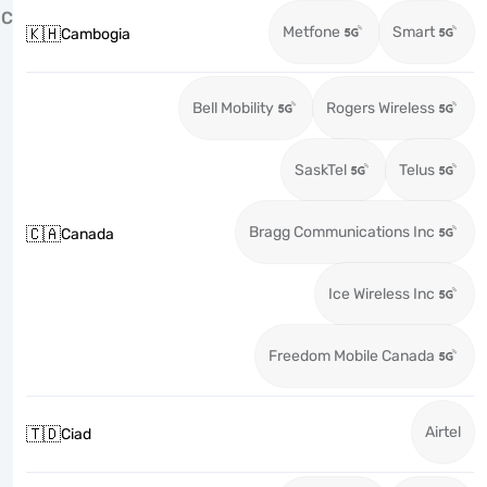
C
Metfone
Smart
🇰🇭
Cambogia
Bell Mobility
Rogers Wireless
SaskTel
Telus
Bragg Communications Inc
🇨🇦
Canada
Ice Wireless Inc
Freedom Mobile Canada
Airtel
🇹🇩
Ciad