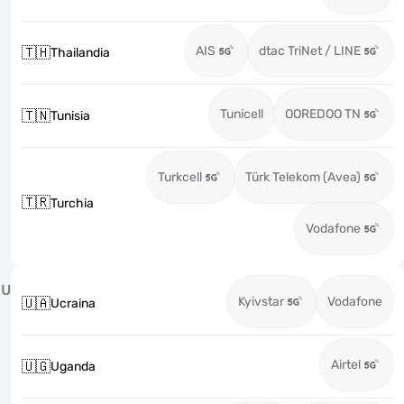
AIS
dtac TriNet / LINE
🇹🇭
Thailandia
Tunicell
OOREDOO TN
🇹🇳
Tunisia
Turkcell
Türk Telekom (Avea)
🇹🇷
Turchia
Vodafone
U
Kyivstar
Vodafone
🇺🇦
Ucraina
Airtel
🇺🇬
Uganda