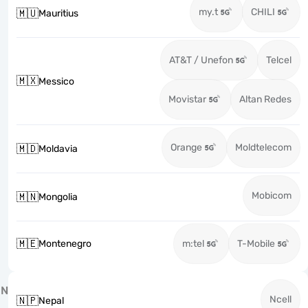
my.t
CHILI
🇲🇺
Mauritius
AT&T / Unefon
Telcel
🇲🇽
Messico
Movistar
Altan Redes
Orange
Moldtelecom
🇲🇩
Moldavia
Mobicom
🇲🇳
Mongolia
🇲🇪
Montenegro
m:tel
T-Mobile
N
Ncell
🇳🇵
Nepal