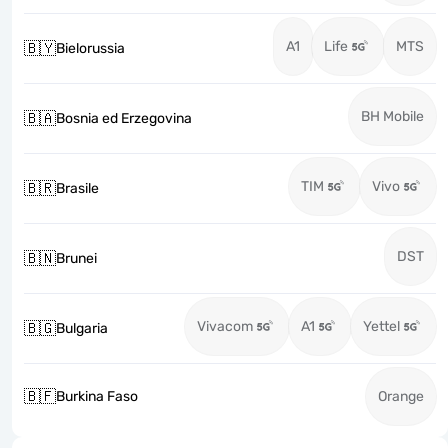
A1
Life
MTS
🇧🇾
Bielorussia
BH Mobile
🇧🇦
Bosnia ed Erzegovina
TIM
Vivo
🇧🇷
Brasile
DST
🇧🇳
Brunei
Vivacom
A1
Yettel
🇧🇬
Bulgaria
🇧🇫
Burkina Faso
Orange