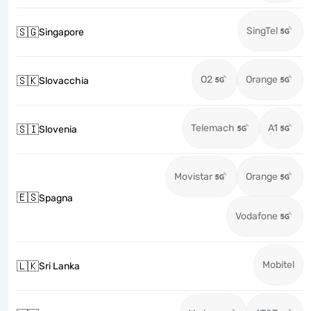
SingTel
🇸🇬
Singapore
O2
Orange
🇸🇰
Slovacchia
Telemach
A1
🇸🇮
Slovenia
Movistar
Orange
🇪🇸
Spagna
Vodafone
Mobitel
🇱🇰
Sri Lanka