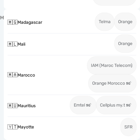
M
Telma
Orange
🇲🇬
Madagascar
Orange
🇲🇱
Mali
IAM (Maroc Telecom)
🇲🇦
Marocco
Orange Morocco
Emtel
Cellplus my.t
🇲🇺
Mauritius
🇾🇹
Mayotte
SFR