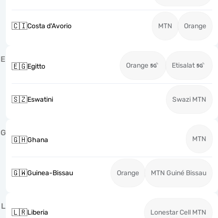
🇨🇮
Costa d'Avorio
MTN
Orange
E
Orange
Etisalat
🇪🇬
Egitto
🇸🇿
Eswatini
Swazi MTN
G
MTN
🇬🇭
Ghana
🇬🇼
Guinea-Bissau
Orange
MTN Guiné Bissau
L
🇱🇷
Liberia
Lonestar Cell MTN