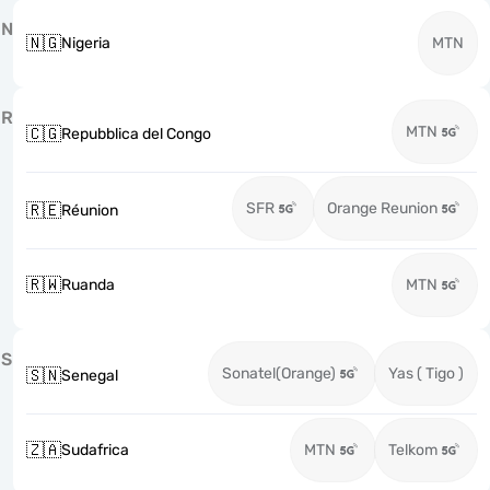
N
🇳🇬
Nigeria
MTN
R
MTN
🇨🇬
Repubblica del Congo
SFR
Orange Reunion
🇷🇪
Réunion
🇷🇼
Ruanda
MTN
S
Sonatel(Orange)
Yas ( Tigo )
🇸🇳
Senegal
🇿🇦
Sudafrica
MTN
Telkom