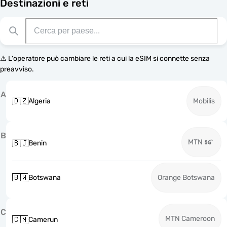
Destinazioni e reti
⚠️ L'operatore può cambiare le reti a cui la eSIM si connette senza
preavviso.
A
🇩🇿
Algeria
Mobilis
B
MTN
🇧🇯
Benin
🇧🇼
Botswana
Orange Botswana
C
MTN Cameroon
🇨🇲
Camerun