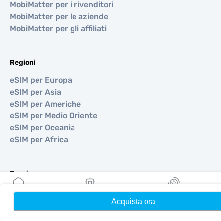
MobiMatter per i rivenditori
MobiMatter per le aziende
MobiMatter per gli affiliati
Regioni
eSIM per Europa
eSIM per Asia
eSIM per Americhe
eSIM per Medio Oriente
eSIM per Oceania
eSIM per Africa
Paesi
eSIM per USA
Acquista ora
Home
Le mie eSIM
Ricompense
eSIM per Giappone
eSIM per Canada