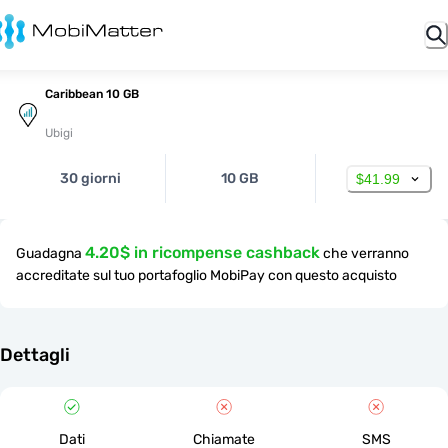
Caribbean 10 GB
Ubigi
30 giorni
10 GB
$41.99
4.20$ in ricompense cashback
Guadagna
che verranno
accreditate sul tuo portafoglio MobiPay con questo acquisto
Dettagli
Dati
Chiamate
SMS