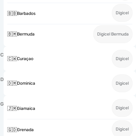
Digicel
🇧🇧
Barbados
🇧🇲
Bermuda
Digicel Bermuda
C
🇨🇼
Curaçao
Digicel
D
🇩🇲
Dominica
Digicel
G
Digicel
🇯🇲
Giamaica
Digicel
🇬🇩
Grenada