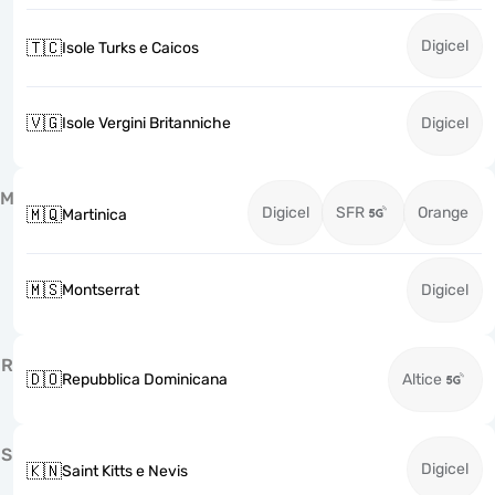
Digicel
🇹🇨
Isole Turks e Caicos
🇻🇬
Isole Vergini Britanniche
Digicel
M
Digicel
SFR
Orange
🇲🇶
Martinica
🇲🇸
Montserrat
Digicel
R
🇩🇴
Repubblica Dominicana
Altice
S
Digicel
🇰🇳
Saint Kitts e Nevis