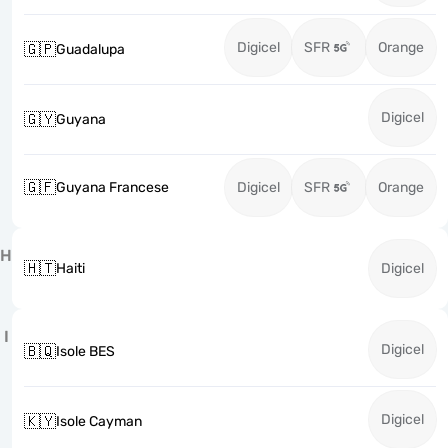
Digicel
SFR
Orange
🇬🇵
Guadalupa
Digicel
🇬🇾
Guyana
🇬🇫
Guyana Francese
Digicel
SFR
Orange
H
🇭🇹
Haiti
Digicel
I
Digicel
🇧🇶
Isole BES
Digicel
🇰🇾
Isole Cayman