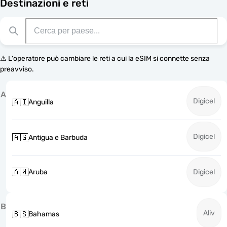
Destinazioni e reti
⚠️ L'operatore può cambiare le reti a cui la eSIM si connette senza
preavviso.
A
Digicel
🇦🇮
Anguilla
Digicel
🇦🇬
Antigua e Barbuda
🇦🇼
Aruba
Digicel
B
Aliv
🇧🇸
Bahamas