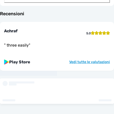
Recensioni
Achraf
5.0
"
three easily
"
Play Store
Vedi tutte le valutazioni