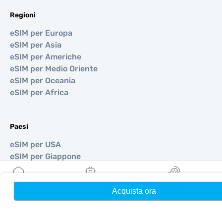
Regioni
eSIM per Europa
eSIM per Asia
eSIM per Americhe
eSIM per Medio Oriente
eSIM per Oceania
eSIM per Africa
Paesi
eSIM per USA
eSIM per Giappone
eSIM per Canada
eSIM per Spagna
Acquista ora
Home
Le mie eSIM
Ricompense
eSIM per Italia
eSIM per Regno Unito
eSIM per Emirati Arabi Uniti