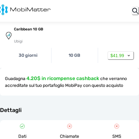
Caribbean 10 GB
Ubigi
30 giorni
10 GB
$41.99
4.20$ in ricompense cashback
Guadagna
che verranno
accreditate sul tuo portafoglio MobiPay con questo acquisto
Dettagli
Dati
Chiamate
SMS