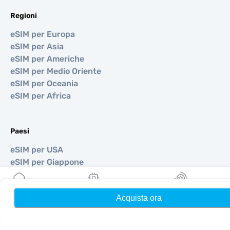
Regioni
eSIM per Europa
eSIM per Asia
eSIM per Americhe
eSIM per Medio Oriente
eSIM per Oceania
eSIM per Africa
Paesi
eSIM per USA
eSIM per Giappone
eSIM per Canada
eSIM per Spagna
Acquista ora
Home
Le mie eSIM
Ricompense
eSIM per Italia
eSIM per Regno Unito
eSIM per Emirati Arabi Uniti