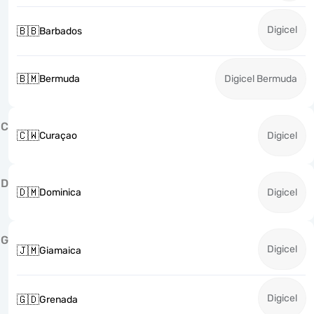
Digicel
🇧🇧
Barbados
🇧🇲
Bermuda
Digicel Bermuda
C
🇨🇼
Curaçao
Digicel
D
🇩🇲
Dominica
Digicel
G
Digicel
🇯🇲
Giamaica
Digicel
🇬🇩
Grenada