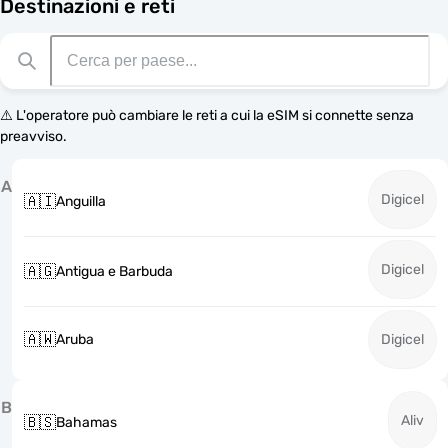
Destinazioni e reti
⚠️ L'operatore può cambiare le reti a cui la eSIM si connette senza
preavviso.
A
Digicel
🇦🇮
Anguilla
Digicel
🇦🇬
Antigua e Barbuda
🇦🇼
Aruba
Digicel
B
Aliv
🇧🇸
Bahamas