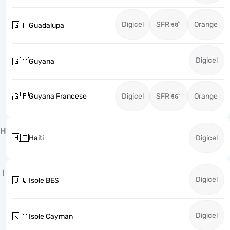
Digicel
SFR
Orange
🇬🇵
Guadalupa
Digicel
🇬🇾
Guyana
🇬🇫
Guyana Francese
Digicel
SFR
Orange
H
🇭🇹
Haiti
Digicel
I
Digicel
🇧🇶
Isole BES
Digicel
🇰🇾
Isole Cayman