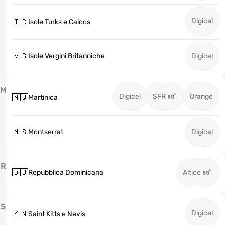
Digicel
🇹🇨
Isole Turks e Caicos
🇻🇬
Isole Vergini Britanniche
Digicel
M
Digicel
SFR
Orange
🇲🇶
Martinica
🇲🇸
Montserrat
Digicel
R
🇩🇴
Repubblica Dominicana
Altice
S
Digicel
🇰🇳
Saint Kitts e Nevis