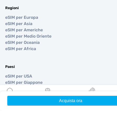
Regioni
eSIM per Europa
eSIM per Asia
eSIM per Americhe
eSIM per Medio Oriente
eSIM per Oceania
eSIM per Africa
Paesi
eSIM per USA
eSIM per Giappone
eSIM per Canada
eSIM per Spagna
Acquista ora
Home
Le mie eSIM
Ricompense
eSIM per Italia
eSIM per Regno Unito
eSIM per Emirati Arabi Uniti