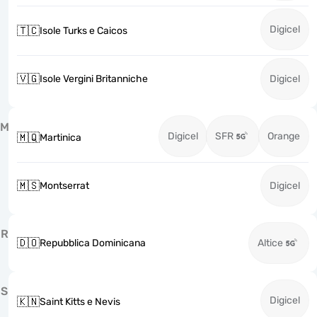
Digicel
🇹🇨
Isole Turks e Caicos
🇻🇬
Isole Vergini Britanniche
Digicel
M
Digicel
SFR
Orange
🇲🇶
Martinica
🇲🇸
Montserrat
Digicel
R
🇩🇴
Repubblica Dominicana
Altice
S
Digicel
🇰🇳
Saint Kitts e Nevis