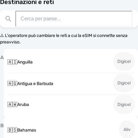
Destinazioni e reti
⚠️ L'operatore può cambiare le reti a cui la eSIM si connette senza
preavviso.
A
Digicel
🇦🇮
Anguilla
Digicel
🇦🇬
Antigua e Barbuda
🇦🇼
Aruba
Digicel
B
Aliv
🇧🇸
Bahamas