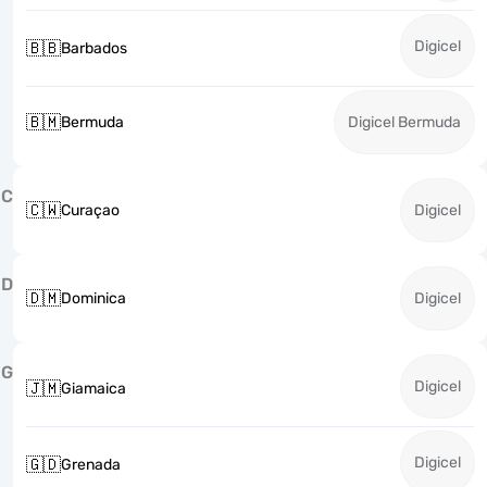
Digicel
🇧🇧
Barbados
🇧🇲
Bermuda
Digicel Bermuda
C
🇨🇼
Curaçao
Digicel
D
🇩🇲
Dominica
Digicel
G
Digicel
🇯🇲
Giamaica
Digicel
🇬🇩
Grenada