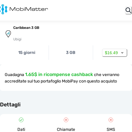
Caribbean 3 GB
Ubigi
15 giorni
3 GB
$16.49
1.65$ in ricompense cashback
Guadagna
che verranno
accreditate sul tuo portafoglio MobiPay con questo acquisto
Dettagli
Dati
Chiamate
SMS