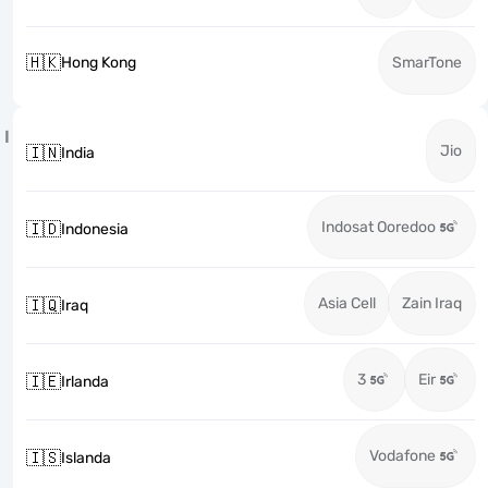
🇭🇰
Hong Kong
SmarTone
I
Jio
🇮🇳
India
Indosat Ooredoo
🇮🇩
Indonesia
Asia Cell
Zain Iraq
🇮🇶
Iraq
3
Eir
🇮🇪
Irlanda
Vodafone
🇮🇸
Islanda