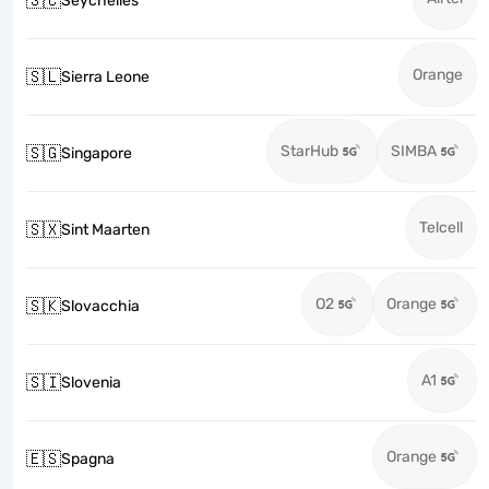
🇸🇨
Seychelles
Orange
🇸🇱
Sierra Leone
StarHub
SIMBA
🇸🇬
Singapore
Telcell
🇸🇽
Sint Maarten
O2
Orange
🇸🇰
Slovacchia
A1
🇸🇮
Slovenia
Orange
🇪🇸
Spagna