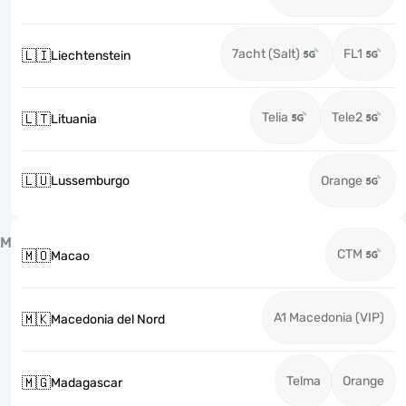
7acht (Salt)
FL1
🇱🇮
Liechtenstein
Telia
Tele2
🇱🇹
Lituania
🇱🇺
Lussemburgo
Orange
M
CTM
🇲🇴
Macao
A1 Macedonia (VIP)
🇲🇰
Macedonia del Nord
Telma
Orange
🇲🇬
Madagascar