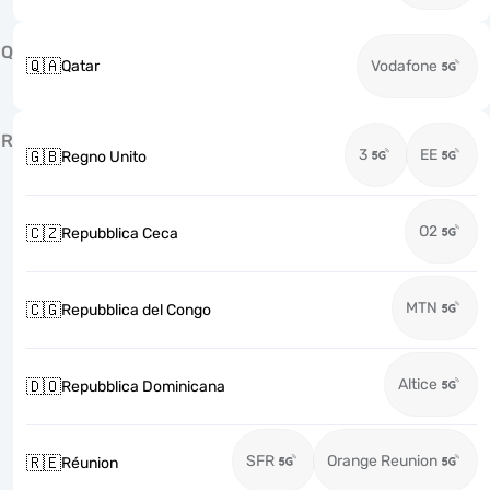
Q
🇶🇦
Qatar
Vodafone
R
3
EE
🇬🇧
Regno Unito
O2
🇨🇿
Repubblica Ceca
MTN
🇨🇬
Repubblica del Congo
Altice
🇩🇴
Repubblica Dominicana
SFR
Orange Reunion
🇷🇪
Réunion