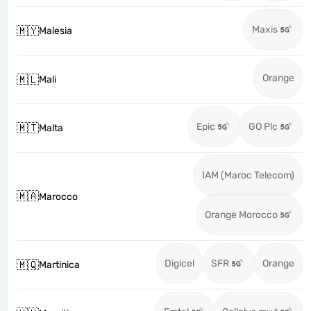
Maxis
🇲🇾
Malesia
Orange
🇲🇱
Mali
Epic
GO Plc
🇲🇹
Malta
IAM (Maroc Telecom)
🇲🇦
Marocco
Orange Morocco
Digicel
SFR
Orange
🇲🇶
Martinica