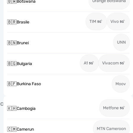
Orange Botswana
🇧🇼
Botswana
TIM
Vivo
🇧🇷
Brasile
UNN
🇧🇳
Brunei
A1
Vivacom
🇧🇬
Bulgaria
🇧🇫
Burkina Faso
Moov
C
Metfone
🇰🇭
Cambogia
MTN Cameroon
🇨🇲
Camerun