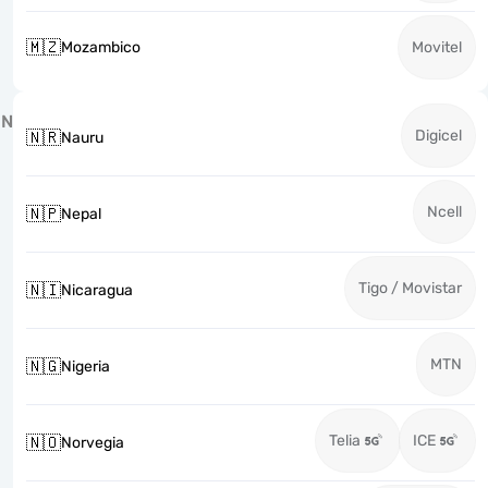
🇲🇿
Mozambico
Movitel
N
Digicel
🇳🇷
Nauru
Ncell
🇳🇵
Nepal
Tigo / Movistar
🇳🇮
Nicaragua
MTN
🇳🇬
Nigeria
Telia
ICE
🇳🇴
Norvegia