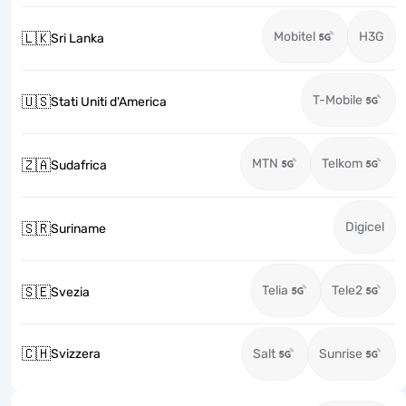
Mobitel
H3G
🇱🇰
Sri Lanka
T-Mobile
🇺🇸
Stati Uniti d'America
MTN
Telkom
🇿🇦
Sudafrica
Digicel
🇸🇷
Suriname
Telia
Tele2
🇸🇪
Svezia
🇨🇭
Svizzera
Salt
Sunrise