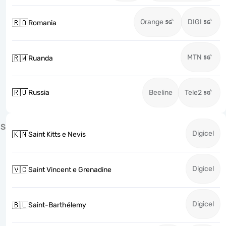
Orange
DIGI
🇷🇴
Romania
MTN
🇷🇼
Ruanda
🇷🇺
Russia
Beeline
Tele2
S
Digicel
🇰🇳
Saint Kitts e Nevis
Digicel
🇻🇨
Saint Vincent e Grenadine
Digicel
🇧🇱
Saint-Barthélemy