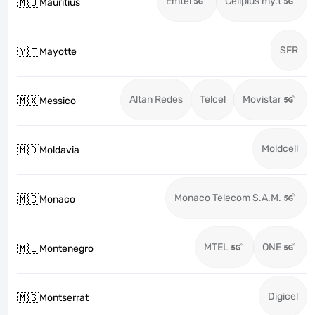
Emtel
Cellplus my.t
🇲🇺
Mauritius
SFR
🇾🇹
Mayotte
Altan Redes
Telcel
Movistar
🇲🇽
Messico
Moldcell
🇲🇩
Moldavia
Monaco Telecom S.A.M.
🇲🇨
Monaco
MTEL
ONE
🇲🇪
Montenegro
Digicel
🇲🇸
Montserrat