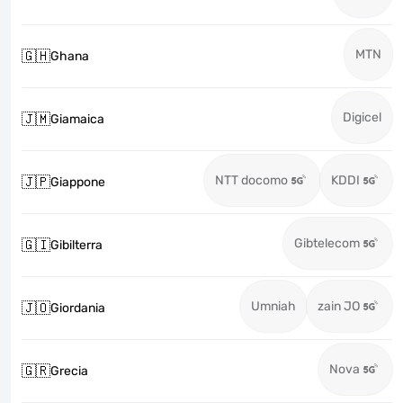
MTN
🇬🇭
Ghana
Digicel
🇯🇲
Giamaica
NTT docomo
KDDI
🇯🇵
Giappone
Gibtelecom
🇬🇮
Gibilterra
Umniah
zain JO
🇯🇴
Giordania
Nova
🇬🇷
Grecia