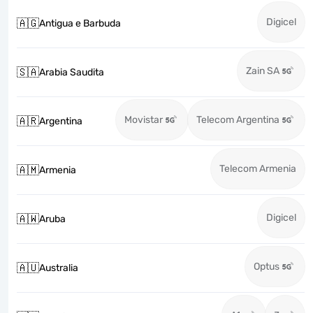
Digicel
🇦🇬
Antigua e Barbuda
Zain SA
🇸🇦
Arabia Saudita
Movistar
Telecom Argentina
🇦🇷
Argentina
Telecom Armenia
🇦🇲
Armenia
Digicel
🇦🇼
Aruba
Optus
🇦🇺
Australia