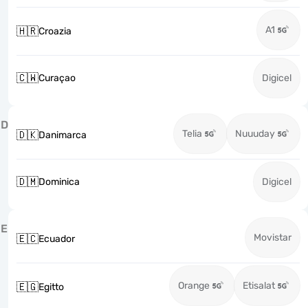
A1
🇭🇷
Croazia
🇨🇼
Curaçao
Digicel
D
Telia
Nuuuday
🇩🇰
Danimarca
🇩🇲
Dominica
Digicel
E
Movistar
🇪🇨
Ecuador
Orange
Etisalat
🇪🇬
Egitto