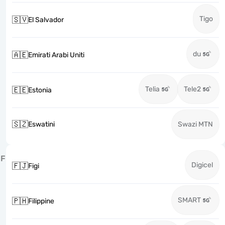
Tigo
🇸🇻
El Salvador
du
🇦🇪
Emirati Arabi Uniti
Telia
Tele2
🇪🇪
Estonia
🇸🇿
Eswatini
Swazi MTN
F
Digicel
🇫🇯
Figi
SMART
🇵🇭
Filippine