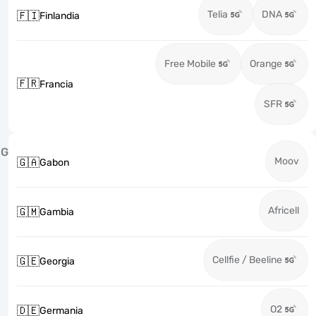
Telia
DNA
🇫🇮
Finlandia
Free Mobile
Orange
🇫🇷
Francia
SFR
G
Moov
🇬🇦
Gabon
Africell
🇬🇲
Gambia
Cellfie / Beeline
🇬🇪
Georgia
O2
🇩🇪
Germania