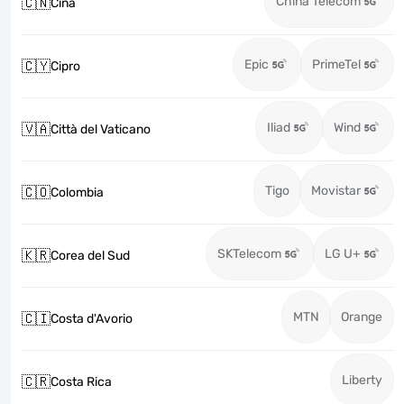
China Telecom
🇨🇳
Cina
Epic
PrimeTel
🇨🇾
Cipro
Iliad
Wind
🇻🇦
Città del Vaticano
Tigo
Movistar
🇨🇴
Colombia
SKTelecom
LG U+
🇰🇷
Corea del Sud
MTN
Orange
🇨🇮
Costa d'Avorio
Liberty
🇨🇷
Costa Rica