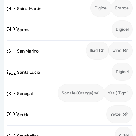
Digicel
Orange
🇲🇫
Saint-Martin
Digicel
🇼🇸
Samoa
Iliad
Wind
🇸🇲
San Marino
Digicel
🇱🇨
Santa Lucia
Sonatel(Orange)
Yas ( Tigo )
🇸🇳
Senegal
Yettel
🇷🇸
Serbia
Airtel