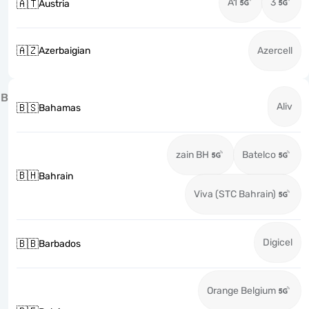
A1
3
🇦🇹
Austria
🇦🇿
Azerbaigian
Azercell
B
Aliv
🇧🇸
Bahamas
zain BH
Batelco
🇧🇭
Bahrain
Viva (STC Bahrain)
Digicel
🇧🇧
Barbados
Orange Belgium