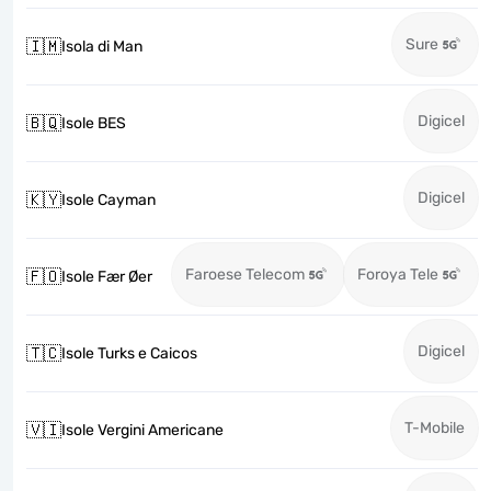
Sure
🇮🇲
Isola di Man
Digicel
🇧🇶
Isole BES
Digicel
🇰🇾
Isole Cayman
Faroese Telecom
Foroya Tele
🇫🇴
Isole Fær Øer
Digicel
🇹🇨
Isole Turks e Caicos
T-Mobile
🇻🇮
Isole Vergini Americane