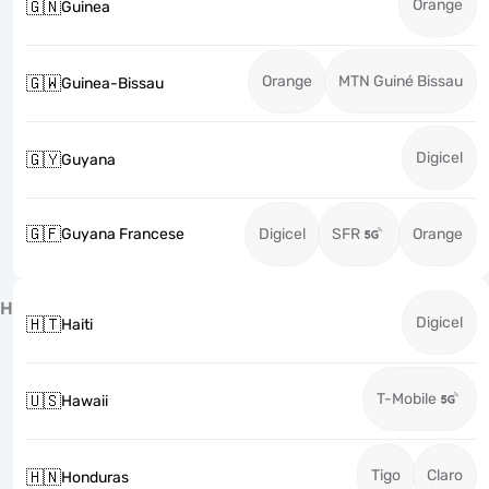
Orange
🇬🇳
Guinea
Orange
MTN Guiné Bissau
🇬🇼
Guinea-Bissau
Digicel
🇬🇾
Guyana
🇬🇫
Guyana Francese
Digicel
SFR
Orange
H
Digicel
🇭🇹
Haiti
T-Mobile
🇺🇸
Hawaii
Tigo
Claro
🇭🇳
Honduras