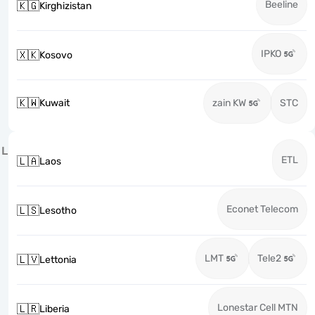
Beeline
🇰🇬
Kirghizistan
IPKO
🇽🇰
Kosovo
🇰🇼
Kuwait
zain KW
STC
L
ETL
🇱🇦
Laos
Econet Telecom
🇱🇸
Lesotho
LMT
Tele2
🇱🇻
Lettonia
Lonestar Cell MTN
🇱🇷
Liberia