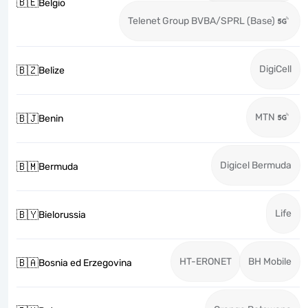
🇧🇪
Belgio
Telenet Group BVBA/SPRL (Base)
DigiCell
🇧🇿
Belize
MTN
🇧🇯
Benin
Digicel Bermuda
🇧🇲
Bermuda
Life
🇧🇾
Bielorussia
HT-ERONET
BH Mobile
🇧🇦
Bosnia ed Erzegovina