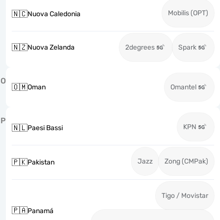
Mobilis (OPT)
🇳🇨
Nuova Caledonia
🇳🇿
Nuova Zelanda
2degrees
Spark
O
🇴🇲
Oman
Omantel
P
KPN
🇳🇱
Paesi Bassi
Jazz
Zong (CMPak)
🇵🇰
Pakistan
Tigo / Movistar
🇵🇦
Panamá