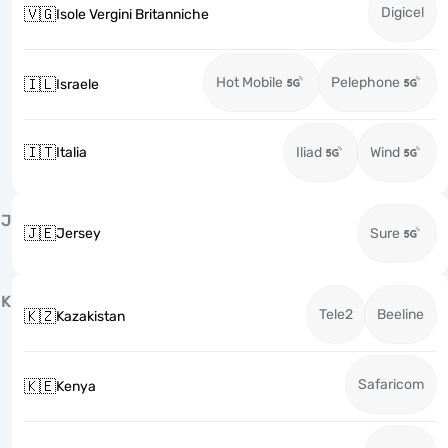
Digicel
🇻🇬
Isole Vergini Britanniche
Hot Mobile
Pelephone
🇮🇱
Israele
🇮🇹
Italia
Iliad
Wind
J
🇯🇪
Jersey
Sure
K
Tele2
Beeline
🇰🇿
Kazakistan
Safaricom
🇰🇪
Kenya