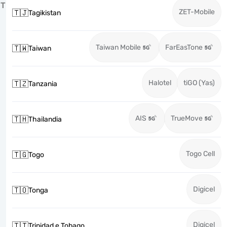
T
ZET-Mobile
🇹🇯
Tagikistan
Taiwan Mobile
FarEasTone
🇹🇼
Taiwan
Halotel
tiGO (Yas)
🇹🇿
Tanzania
AIS
TrueMove
🇹🇭
Thailandia
Togo Cell
🇹🇬
Togo
Digicel
🇹🇴
Tonga
Digicel
🇹🇹
Trinidad e Tobago