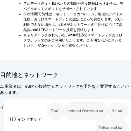
フルデータ速度 - 1日あたりの制限や速度制限はありません。モ
バイルホットスポットもサポートされています。
5Gの利用可能性は、ネットワークカバレッジ、地域のデバイス
仕様、およびスマートフォンの設定によって異なります。5Gが
利用できない場合は、eSIMがネットワークの可用性に応じて高
品質の4G LTEネットワーク接続を提供します。
キャリアロックされていないeSIM対応のスマートフォンおよび
タブレットでのみご利用いただけます。ご不明な点がございま
したら、FAQセクションをご確認ください。
目的地とネットワーク
⚠️ 事業者は、eSIMが接続するネットワークを予告なく変更することが
あります。
イ
3
Indosat Ooredoo
XL
🇮🇩
インドネシア
Telkomsel