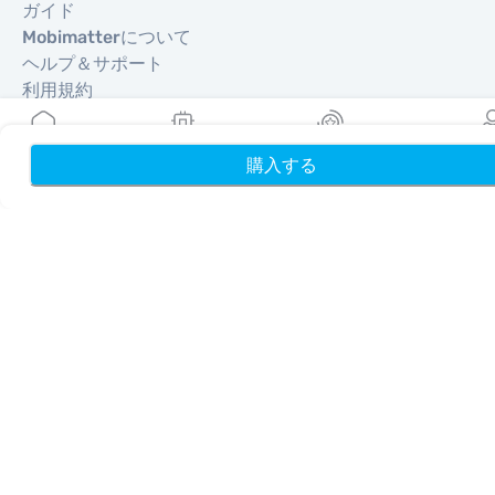
ガイド
Mobimatterについて
ヘルプ＆サポート
利用規約
プライバシーポリシー
配送・返金ポリシー
購入する
ホーム
My eSIMs
リワード
プロフ
サイトマップ
アフィリエイト
旅行先
パートナーになる
リセラー向けMobiMatter
企業向けMobiMatter
アフィリエイト向けMobiMatter
地域