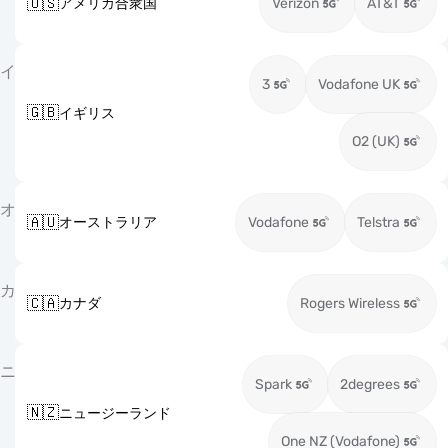
🇺🇸
アメリカ合衆国
Verizon
AT&T
イ
3
Vodafone UK
🇬🇧
イギリス
O2 (UK)
オ
🇦🇺
オーストラリア
Vodafone
Telstra
カ
🇨🇦
カナダ
Rogers Wireless
ニ
Spark
2degrees
🇳🇿
ニュージーランド
One NZ (Vodafone)