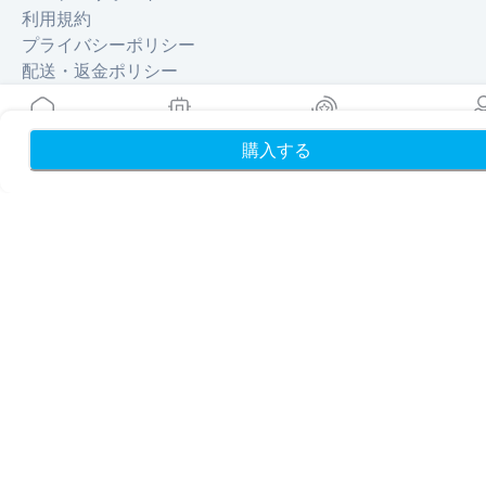
利用規約
プライバシーポリシー
配送・返金ポリシー
サイトマップ
アフィリエイト
旅行先
購入する
ホーム
My eSIMs
リワード
プロフ
パートナーになる
リセラー向けMobiMatter
企業向けMobiMatter
アフィリエイト向けMobiMatter
地域
ヨーロッパを獲得できるeSIM
アジアを獲得できるeSIM
北南米を獲得できるeSIM