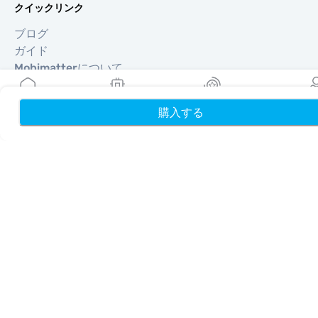
クイックリンク
ブログ
ガイド
Mobimatterについて
ヘルプ＆サポート
利用規約
購入する
ホーム
My eSIMs
リワード
プロフ
プライバシーポリシー
配送・返金ポリシー
サイトマップ
アフィリエイト
旅行先
パートナーになる
リセラー向けMobiMatter
企業向けMobiMatter
アフィリエイト向けMobiMatter