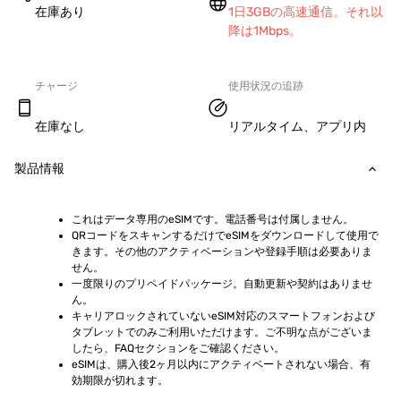
在庫あり
1日3GBの高速通信。それ以
降は1Mbps。
チャージ
使用状況の追跡
在庫なし
リアルタイム、アプリ内
製品情報
これはデータ専用のeSIMです。電話番号は付属しません。
QRコードをスキャンするだけでeSIMをダウンロードして使用で
きます。その他のアクティベーションや登録手順は必要ありま
せん。
一度限りのプリペイドパッケージ。自動更新や契約はありませ
ん。
キャリアロックされていないeSIM対応のスマートフォンおよび
タブレットでのみご利用いただけます。ご不明な点がございま
したら、FAQセクションをご確認ください。
eSIMは、購入後2ヶ月以内にアクティベートされない場合、有
効期限が切れます。