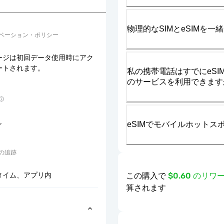
物理的なSIMとeSIMを
ベーション・ポリシー
ージは初回データ使用時にアク
ートされます。
私の携帯電話はすでにeSIM
のサービスを利用できます
し
eSIMでモバイルホット
の追跡
この購入で
$0.60 のリ
タイム、アプリ内
算されます