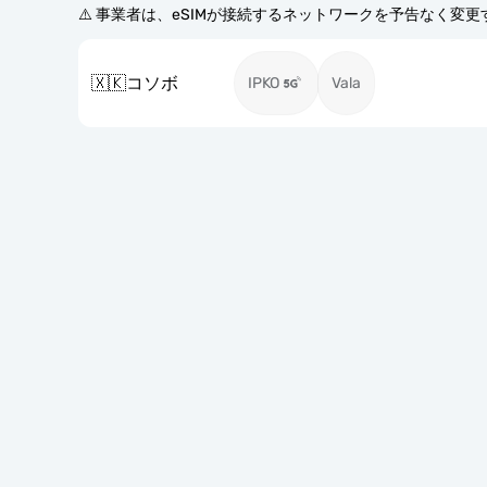
⚠️ 事業者は、eSIMが接続するネットワークを予告なく変
🇽🇰
コソボ
IPKO
Vala