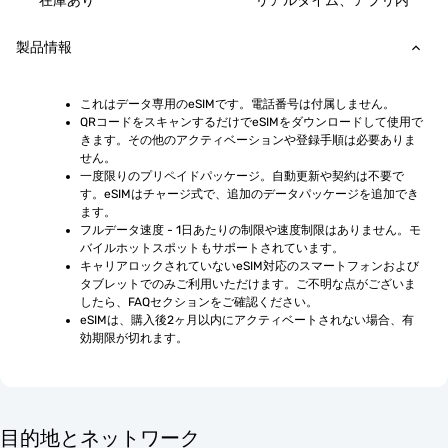
在庫あり
リアルタイム、アプリ内
製品情報
これはデータ専用のeSIMです。電話番号は付属しません。
QRコードをスキャンするだけでeSIMをダウンロードして使用で
きます。その他のアクティベーションや登録手順は必要ありま
せん。
一度限りのプリペイドパッケージ。自動更新や契約は不要で
す。eSIMはチャージ式で、追加のデータパッケージを追加でき
ます。
フルデータ速度 - 1日あたりの制限や速度制限はありません。モ
バイルホットスポットもサポートされています。
キャリアロックされていないeSIM対応のスマートフォンおよび
タブレットでのみご利用いただけます。ご不明な点がございま
したら、FAQセクションをご確認ください。
eSIMは、購入後2ヶ月以内にアクティベートされない場合、有
効期限が切れます。
目的地とネットワーク