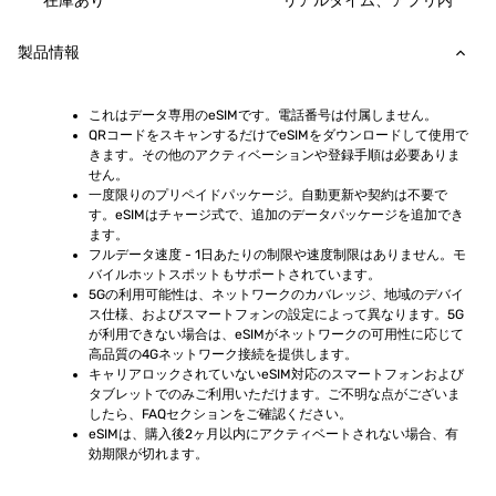
在庫あり
リアルタイム、アプリ内
製品情報
これはデータ専用のeSIMです。電話番号は付属しません。
QRコードをスキャンするだけでeSIMをダウンロードして使用で
きます。その他のアクティベーションや登録手順は必要ありま
せん。
一度限りのプリペイドパッケージ。自動更新や契約は不要で
す。eSIMはチャージ式で、追加のデータパッケージを追加でき
ます。
フルデータ速度 - 1日あたりの制限や速度制限はありません。モ
バイルホットスポットもサポートされています。
5Gの利用可能性は、ネットワークのカバレッジ、地域のデバイ
ス仕様、およびスマートフォンの設定によって異なります。5G
が利用できない場合は、eSIMがネットワークの可用性に応じて
高品質の4Gネットワーク接続を提供します。
キャリアロックされていないeSIM対応のスマートフォンおよび
タブレットでのみご利用いただけます。ご不明な点がございま
したら、FAQセクションをご確認ください。
eSIMは、購入後2ヶ月以内にアクティベートされない場合、有
効期限が切れます。