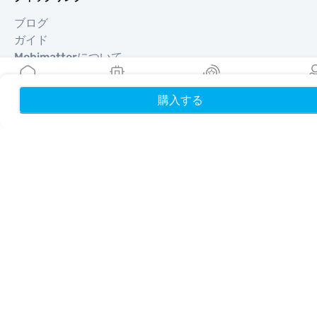
ブログ
ガイド
Mobimatterについて
ヘルプ＆サポート
利用規約
購入する
ホーム
My eSIMs
リワード
プロフ
プライバシーポリシー
配送・返金ポリシー
サイトマップ
アフィリエイト
旅行先
パートナーになる
リセラー向けMobiMatter
企業向けMobiMatter
アフィリエイト向けMobiMatter