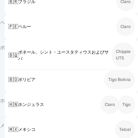
🇧🇷
ブラジル
Claro
ペ
🇵🇪
ペルー
Claro
ボ
Chippie
ボネール、シント・ユースタティウスおよびサ
🇧🇶
UTS
バ
🇧🇴
ボリビア
Tigo Bolivia
ホ
🇭🇳
ホンジュラス
Claro
Tigo
メ
🇲🇽
メキシコ
Telcel