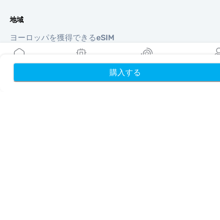
地域
ヨーロッパを獲得できるeSIM
アジアを獲得できるeSIM
北南米を獲得できるeSIM
購入する
ホーム
中東を獲得できるeSIM
My eSIMs
リワード
プロフ
オセアニアを獲得できるeSIM
アフリカを獲得できるeSIM
国
米国を獲得できるeSIM
日本を獲得できるeSIM
カナダを獲得できるeSIM
スペインを獲得できるeSIM
イタリアを獲得できるeSIM
英国を獲得できるeSIM
アラブ首長国連邦を獲得できるeSIM