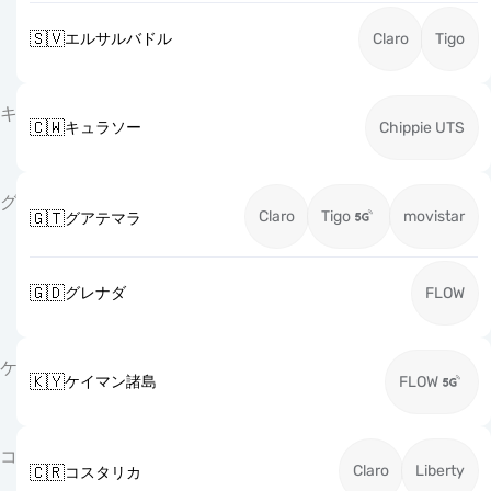
🇸🇻
エルサルバドル
Claro
Tigo
キ
🇨🇼
キュラソー
Chippie UTS
グ
Claro
Tigo
movistar
🇬🇹
グアテマラ
🇬🇩
グレナダ
FLOW
ケ
🇰🇾
ケイマン諸島
FLOW
コ
Claro
Liberty
🇨🇷
コスタリカ