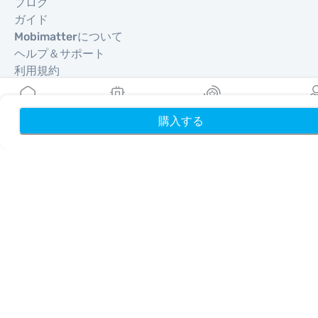
ブログ
ガイド
Mobimatterについて
ヘルプ＆サポート
利用規約
プライバシーポリシー
配送・返金ポリシー
購入する
ホーム
サイトマップ
My eSIMs
リワード
プロフ
アフィリエイト
旅行先
パートナーになる
リセラー向けMobiMatter
企業向けMobiMatter
アフィリエイト向けMobiMatter
地域