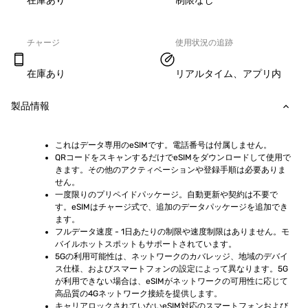
在庫あり
制限なし
チャージ
使用状況の追跡
在庫あり
リアルタイム、アプリ内
製品情報
これはデータ専用のeSIMです。電話番号は付属しません。
QRコードをスキャンするだけでeSIMをダウンロードして使用で
きます。その他のアクティベーションや登録手順は必要ありま
せん。
一度限りのプリペイドパッケージ。自動更新や契約は不要で
す。eSIMはチャージ式で、追加のデータパッケージを追加でき
ます。
フルデータ速度 - 1日あたりの制限や速度制限はありません。モ
バイルホットスポットもサポートされています。
5Gの利用可能性は、ネットワークのカバレッジ、地域のデバイ
ス仕様、およびスマートフォンの設定によって異なります。5G
が利用できない場合は、eSIMがネットワークの可用性に応じて
高品質の4Gネットワーク接続を提供します。
キャリアロックされていないeSIM対応のスマートフォンおよび