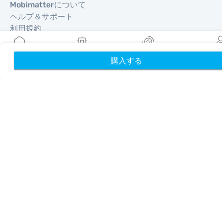
Mobimatterについて
ヘルプ＆サポート
利用規約
プライバシーポリシー
配送・返金ポリシー
購入する
ホーム
My eSIMs
リワード
プロフ
サイトマップ
アフィリエイト
旅行先
パートナーになる
リセラー向けMobiMatter
企業向けMobiMatter
アフィリエイト向けMobiMatter
地域
ヨーロッパを獲得できるeSIM