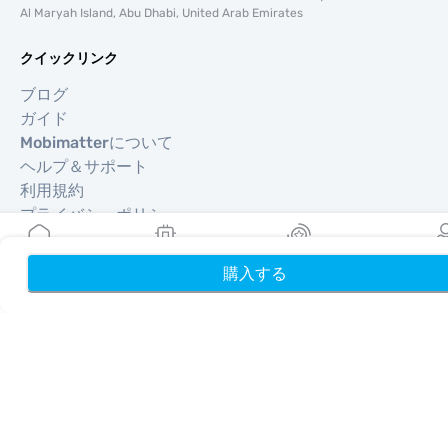
Al Maryah Island, Abu Dhabi, United Arab Emirates
クイックリンク
ブログ
ガイド
Mobimatterについて
ヘルプ＆サポート
利用規約
プライバシーポリシー
配送・返金ポリシー
サイトマップ
購入する
ホーム
My eSIMs
リワード
プロフ
アフィリエイト
旅行先
パートナーになる
リセラー向けMobiMatter
企業向けMobiMatter