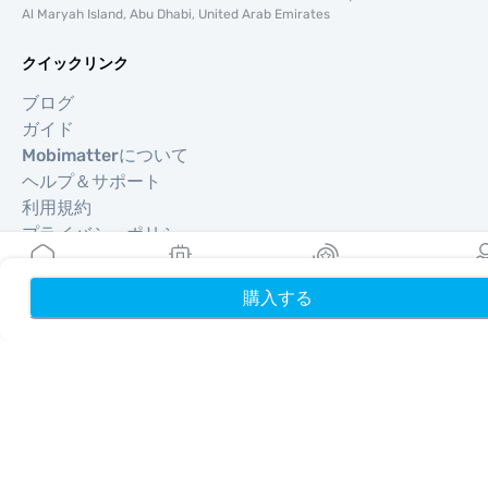
Al Maryah Island, Abu Dhabi, United Arab Emirates
クイックリンク
ブログ
ガイド
Mobimatterについて
ヘルプ＆サポート
利用規約
プライバシーポリシー
配送・返金ポリシー
サイトマップ
購入する
ホーム
My eSIMs
リワード
プロフ
アフィリエイト
旅行先
パートナーになる
リセラー向けMobiMatter
企業向けMobiMatter