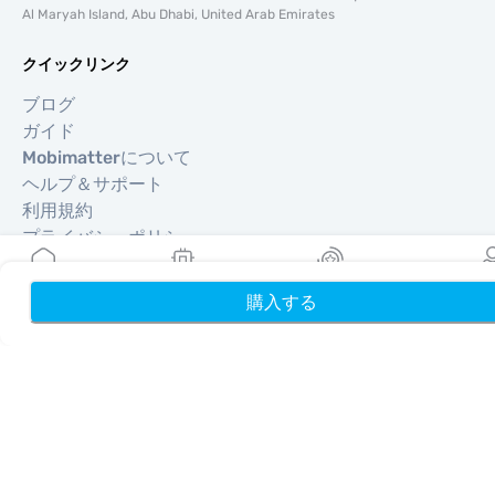
Al Maryah Island, Abu Dhabi, United Arab Emirates
クイックリンク
ブログ
ガイド
Mobimatterについて
ヘルプ＆サポート
利用規約
プライバシーポリシー
配送・返金ポリシー
サイトマップ
購入する
ホーム
My eSIMs
リワード
プロフ
アフィリエイト
旅行先
パートナーになる
リセラー向けMobiMatter
企業向けMobiMatter