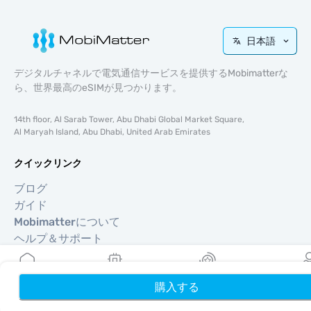
日本語
デジタルチャネルで電気通信サービスを提供するMobimatterな
ら、世界最高のeSIMが見つかります。
14th floor, Al Sarab Tower, Abu Dhabi Global Market Square,
Al Maryah Island, Abu Dhabi, United Arab Emirates
クイックリンク
ブログ
ガイド
Mobimatterについて
ヘルプ＆サポート
利用規約
プライバシーポリシー
購入する
ホーム
My eSIMs
リワード
プロフ
配送・返金ポリシー
サイトマップ