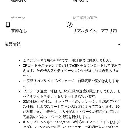
在庫あり
制限なし
チャージ
使用状況の追跡
在庫なし
リアルタイム、アプリ内
製品情報
これはデータ専用のeSIMです。電話番号は付属しません。
QRコードをスキャンするだけでeSIMをダウンロードして使用で
きます。その他のアクティベーションや登録手順は必要ありま
せん。
一度限りのプリペイドパッケージ。自動更新や契約はありませ
ん。
フルデータ速度 - 1日あたりの制限や速度制限はありません。モ
バイルホットスポットもサポートされています。
5Gの利用可能性は、ネットワークのカバレッジ、地域のデバイ
ス仕様、およびスマートフォンの設定によって異なります。5G
が利用できない場合は、eSIMがネットワークの可用性に応じて
高品質の4Gネットワーク接続を提供します。
キャリアロックされていないeSIM対応のスマートフォンおよび
タブレットでのみご利用いただけます。ご不明な点がございま