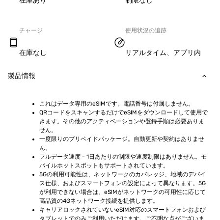
在庫あり
制限なし
チャージ
使用状況の追跡
在庫なし
リアルタイム、アプリ内
製品情報
これはデータ専用のeSIMです。電話番号は付属しません。
QRコードをスキャンするだけでeSIMをダウンロードして使用で
きます。その他のアクティベーションや登録手順は必要ありま
せん。
一度限りのプリペイドパッケージ。自動更新や契約はありませ
ん。
フルデータ速度 - 1日あたりの制限や速度制限はありません。モ
バイルホットスポットもサポートされています。
5Gの利用可能性は、ネットワークのカバレッジ、地域のデバイ
ス仕様、およびスマートフォンの設定によって異なります。5G
が利用できない場合は、eSIMがネットワークの可用性に応じて
高品質の4Gネットワーク接続を提供します。
キャリアロックされていないeSIM対応のスマートフォンおよび
タブレットでのみご利用いただけます。ご不明な点がございま