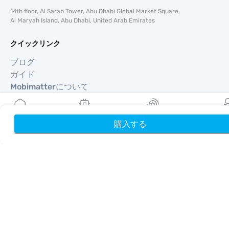
14th floor, Al Sarab Tower, Abu Dhabi Global Market Square,
Al Maryah Island, Abu Dhabi, United Arab Emirates
クイックリンク
ブログ
ガイド
Mobimatterについて
ヘルプ＆サポート
利用規約
プライバシーポリシー
購入する
ホーム
My eSIMs
リワード
プロフ
配送・返金ポリシー
サイトマップ
アフィリエイト
旅行先
パートナーになる
リセラー向けMobiMatter