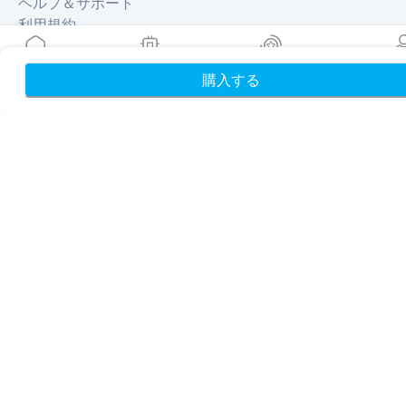
ヘルプ＆サポート
利用規約
プライバシーポリシー
配送・返金ポリシー
購入する
ホーム
My eSIMs
リワード
プロフ
サイトマップ
アフィリエイト
旅行先
パートナーになる
リセラー向けMobiMatter
企業向けMobiMatter
アフィリエイト向けMobiMatter
地域
ヨーロッパを獲得できるeSIM
アジアを獲得できるeSIM