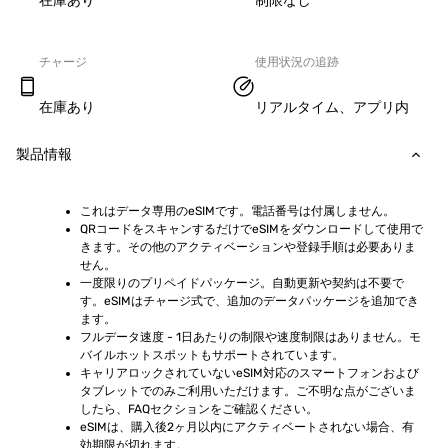
在庫あり
制限なし
チャージ
使用状況の追跡
在庫あり
リアルタイム、アプリ内
製品情報
これはデータ専用のeSIMです。電話番号は付属しません。
QRコードをスキャンするだけでeSIMをダウンロードして使用で
きます。その他のアクティベーションや登録手順は必要ありま
せん。
一度限りのプリペイドパッケージ。自動更新や契約は不要で
す。eSIMはチャージ式で、追加のデータパッケージを追加でき
ます。
フルデータ速度 - 1日あたりの制限や速度制限はありません。モ
バイルホットスポットもサポートされています。
キャリアロックされていないeSIM対応のスマートフォンおよび
タブレットでのみご利用いただけます。ご不明な点がございま
したら、FAQセクションをご確認ください。
eSIMは、購入後2ヶ月以内にアクティベートされない場合、有
効期限が切れます。