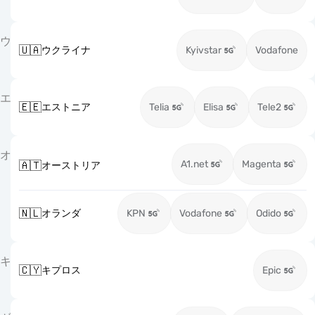
ウ
🇺🇦
ウクライナ
Kyivstar
Vodafone
エ
🇪🇪
エストニア
Telia
Elisa
Tele2
オ
A1.net
Magenta
🇦🇹
オーストリア
🇳🇱
オランダ
KPN
Vodafone
Odido
キ
🇨🇾
キプロス
Epic