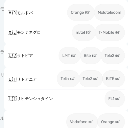
モ
Orange
Moldtelecom
🇲🇩
モルドバ
🇲🇪
モンテネグロ
m:tel
T-Mobile
ラ
🇱🇻
ラトビア
LMT
Bite
Tele2
リ
Telia
Tele2
BITĖ
🇱🇹
リトアニア
🇱🇮
リヒテンシュタイン
FL1
ル
Vodafone
Orange