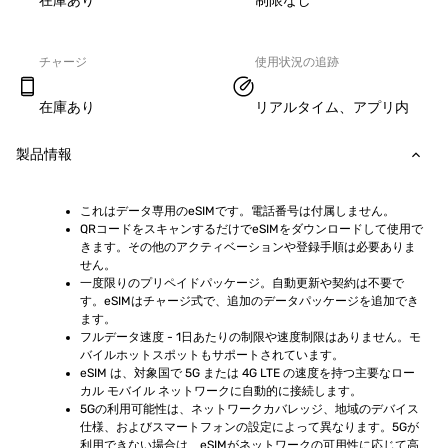
在庫あり
制限なし
チャージ
使用状況の追跡
在庫あり
リアルタイム、アプリ内
製品情報
これはデータ専用のeSIMです。電話番号は付属しません。
QRコードをスキャンするだけでeSIMをダウンロードして使用で
きます。その他のアクティベーションや登録手順は必要ありま
せん。
一度限りのプリペイドパッケージ。自動更新や契約は不要で
す。eSIMはチャージ式で、追加のデータパッケージを追加でき
ます。
フルデータ速度 - 1日あたりの制限や速度制限はありません。モ
バイルホットスポットもサポートされています。
eSIM は、対象国で 5G または 4G LTE の速度を持つ主要なロー
カル モバイル ネットワークに自動的に接続します。
5Gの利用可能性は、ネットワークカバレッジ、地域のデバイス
仕様、およびスマートフォンの設定によって異なります。5Gが
利用できない場合は、eSIMがネットワークの可用性に応じて高