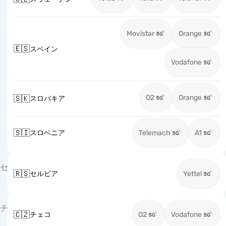
Movistar
Orange
🇪🇸
スペイン
Vodafone
O2
Orange
🇸🇰
スロバキア
🇸🇮
スロベニア
Telemach
A1
セ
🇷🇸
セルビア
Yettel
チ
🇨🇿
チェコ
O2
Vodafone