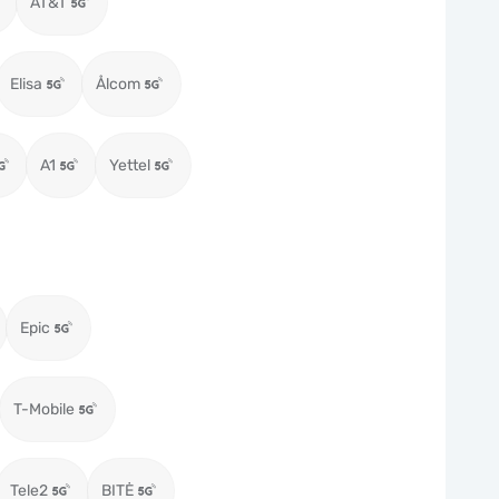
AT&T
Elisa
Ålcom
A1
Yettel
Epic
T-Mobile
Tele2
BITĖ