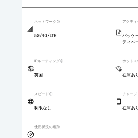
ネットワーク
アクティ
5G/4G/LTE
パッケ
ティベ
IPルーティング
ホットス
英国
在庫あ
スピード
チャージ
制限なし
在庫あ
使用状況の追跡