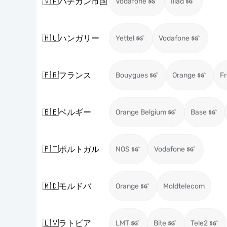
🇻🇦
バチカン市国
Vodafone
Iliad
🇭🇺
ハンガリー
Yettel
Vodafone
🇫🇷
フランス
Bouygues
Orange
Fr
🇧🇪
ベルギー
Orange Belgium
Base
🇵🇹
ポルトガル
NOS
Vodafone
🇲🇩
モルドバ
Orange
Moldtelecom
🇱🇻
ラトビア
LMT
Bite
Tele2