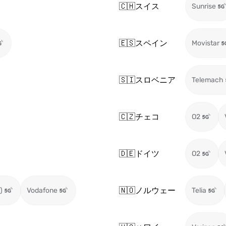
🇨🇭
スイス
Sunrise
🇪🇸
スペイン
Movistar
🇸🇮
スロベニア
Telemach
🇨🇿
チェコ
O2
🇩🇪
ドイツ
O2
🇳🇴
ノルウェー
)
Vodafone
Telia