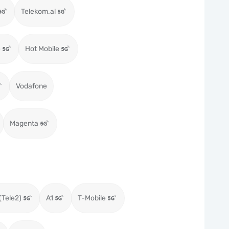
Telekom.al
e
Hot Mobile
Vodafone
Magenta
(Tele2)
A1
T-Mobile