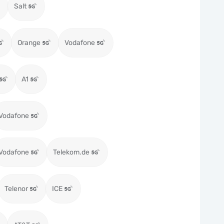
Salt
Orange
Vodafone
A1
Vodafone
Vodafone
Telekom.de
Telenor
ICE