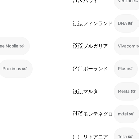
🇺🇸
ハワイ
Verizon
🇫🇮
フィンランド
DNA
🇧🇬
ブルガリア
ee Mobile
Vivacom
🇵🇱
ポーランド
Proximus
Plus
🇲🇹
マルタ
Melita
🇲🇪
モンテネグロ
m:tel
🇱🇹
リトアニア
Telia