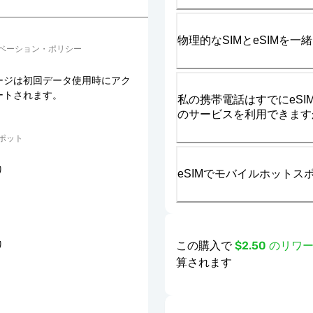
物理的なSIMとeSIMを
ベーション・ポリシー
ージは初回データ使用時にアク
ートされます。
私の携帯電話はすでにeSIM
のサービスを利用できます
ポット
り
eSIMでモバイルホット
この購入で
$2.50 のリ
り
算されます