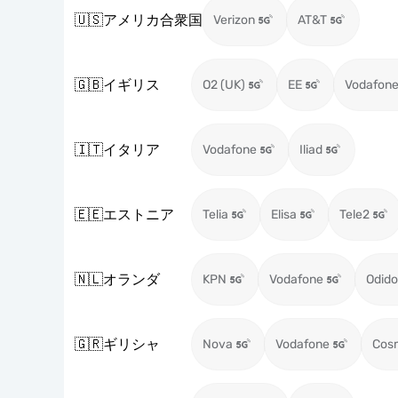
🇺🇸
アメリカ合衆国
Verizon
AT&T
🇬🇧
イギリス
O2 (UK)
EE
Vodafone
🇮🇹
イタリア
Vodafone
Iliad
🇪🇪
エストニア
Telia
Elisa
Tele2
🇳🇱
オランダ
KPN
Vodafone
Odido
🇬🇷
ギリシャ
Nova
Vodafone
Cos