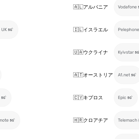
🇦🇱
アルバニア
Vodafone
🇮🇱
イスラエル
 UK
Pelephon
🇺🇦
ウクライナ
Kyivstar
🇦🇹
オーストリア
A1.net
🇨🇾
キプロス
Epic
🇭🇷
クロアチア
mote
Telemach 