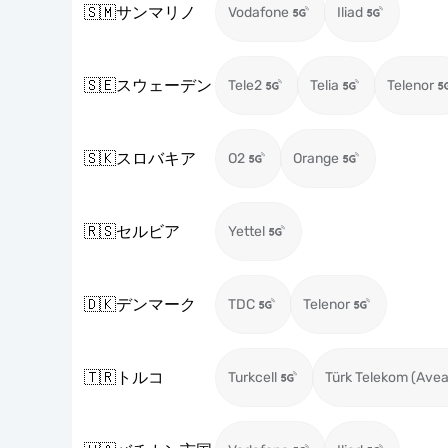
🇸🇲
サンマリノ
Vodafone
Iliad
🇸🇪
スウェーデン
Tele2
Telia
Telenor
🇸🇰
スロバキア
O2
Orange
🇷🇸
セルビア
Yettel
🇩🇰
デンマーク
TDC
Telenor
🇹🇷
トルコ
Turkcell
Türk Telekom (Avea