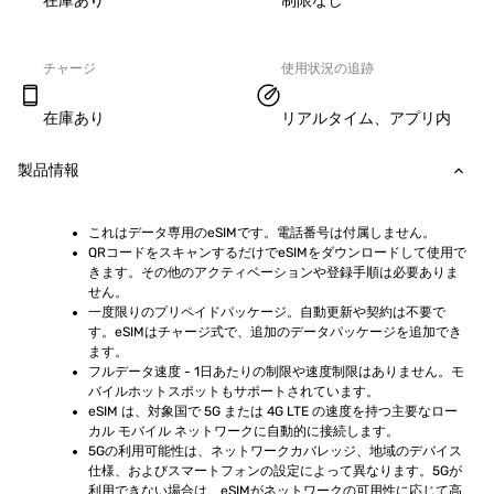
在庫あり
制限なし
チャージ
使用状況の追跡
在庫あり
リアルタイム、アプリ内
製品情報
これはデータ専用のeSIMです。電話番号は付属しません。
QRコードをスキャンするだけでeSIMをダウンロードして使用で
きます。その他のアクティベーションや登録手順は必要ありま
せん。
一度限りのプリペイドパッケージ。自動更新や契約は不要で
す。eSIMはチャージ式で、追加のデータパッケージを追加でき
ます。
フルデータ速度 - 1日あたりの制限や速度制限はありません。モ
バイルホットスポットもサポートされています。
eSIM は、対象国で 5G または 4G LTE の速度を持つ主要なロー
カル モバイル ネットワークに自動的に接続します。
5Gの利用可能性は、ネットワークカバレッジ、地域のデバイス
仕様、およびスマートフォンの設定によって異なります。5Gが
利用できない場合は、eSIMがネットワークの可用性に応じて高