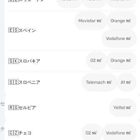
Movistar
Orange
🇪🇸
スペイン
Vodafone
O2
Orange
🇸🇰
スロバキア
🇸🇮
スロベニア
Telemach
A1
セ
🇷🇸
セルビア
Yettel
チ
🇨🇿
チェコ
O2
Vodafone