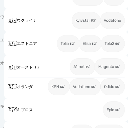
ウ
🇺🇦
ウクライナ
Kyivstar
Vodafone
エ
🇪🇪
エストニア
Telia
Elisa
Tele2
オ
A1.net
Magenta
🇦🇹
オーストリア
🇳🇱
オランダ
KPN
Vodafone
Odido
キ
🇨🇾
キプロス
Epic