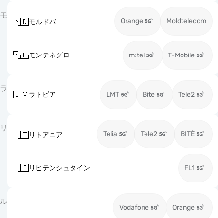
モ
Orange
Moldtelecom
🇲🇩
モルドバ
🇲🇪
モンテネグロ
m:tel
T-Mobile
ラ
🇱🇻
ラトビア
LMT
Bite
Tele2
リ
Telia
Tele2
BITĖ
🇱🇹
リトアニア
🇱🇮
リヒテンシュタイン
FL1
ル
Vodafone
Orange