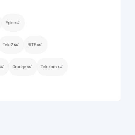
Epic
Tele2
BITĖ
Orange
Telekom