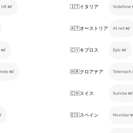
🇮🇹
イタリア
 UK
Vodafone
🇦🇹
オーストリア
A1.net
🇨🇾
キプロス
Epic
🇭🇷
クロアチア
mote
Telemach 
🇨🇭
スイス
Sunrise
🇪🇸
スペイン
Movistar