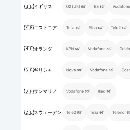
🇬🇧
イギリス
O2 (UK)
EE
Vodafone
🇪🇪
エストニア
Telia
Elisa
Tele2
🇳🇱
オランダ
KPN
Vodafone
Odido
🇬🇷
ギリシャ
Nova
Vodafone
Cos
🇸🇲
サンマリノ
Vodafone
Iliad
🇸🇪
スウェーデン
Tele2
Telia
Telenor