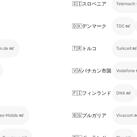
🇸🇮
スロベニア
Telemach
🇩🇰
デンマーク
TDC
🇹🇷
トルコ
m.de
Turkcell
🇻🇦
バチカン市国
Vodafone
🇫🇮
フィンランド
DNA
🇧🇬
ブルガリア
ee Mobile
Vivacom