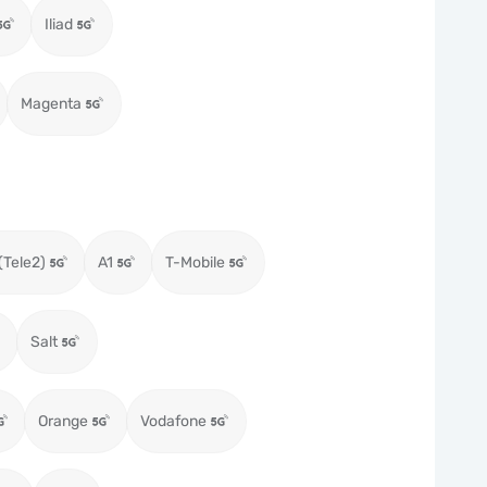
Iliad
Magenta
(Tele2)
A1
T-Mobile
Salt
Orange
Vodafone