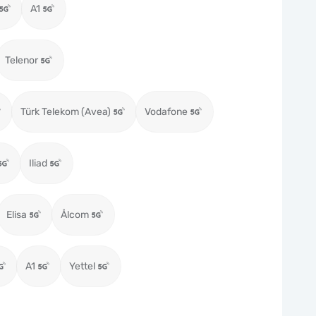
A1
Telenor
Türk Telekom (Avea)
Vodafone
Iliad
Elisa
Ålcom
A1
Yettel