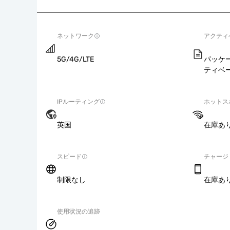
ネットワーク
アクティ
5G/4G/LTE
パッケ
ティベ
IPルーティング
ホットス
英国
在庫あ
スピード
チャージ
制限なし
在庫あ
使用状況の追跡