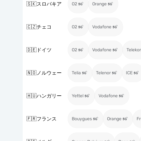
🇸🇰
スロバキア
O2
Orange
🇨🇿
チェコ
O2
Vodafone
🇩🇪
ドイツ
O2
Vodafone
Teleko
🇳🇴
ノルウェー
Telia
Telenor
ICE
🇭🇺
ハンガリー
Yettel
Vodafone
🇫🇷
フランス
Bouygues
Orange
Fr