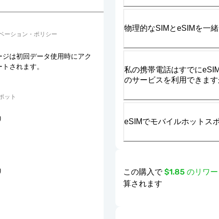
物理的なSIMとeSIMを
ベーション・ポリシー
ージは初回データ使用時にアク
ートされます。
私の携帯電話はすでにeSIM
のサービスを利用できます
ポット
り
eSIMでモバイルホット
この購入で
$1.85 のリ
り
算されます