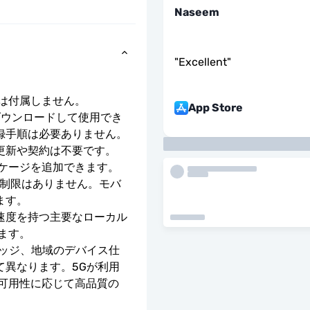
Naseem
"
Excellent
"
号は付属しません。
App Store
ダウンロードして使用でき
録手順は必要ありません。
更新や契約は不要です。
ッケージを追加できます。
度制限はありません。モバ
ます。
E の速度を持つ主要なローカル 
ます。
レッジ、地域のデバイス仕
て異なります。5Gが利用
の可用性に応じて高品質の