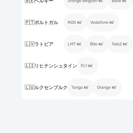
🇧🇪
ベルギー
Orange Belgium
Base
🇵🇹
ポルトガル
NOS
Vodafone
🇱🇻
ラトビア
LMT
Bite
Tele2
🇱🇮
リヒテンシュタイン
FL1
🇱🇺
ルクセンブルク
Tango
Orange