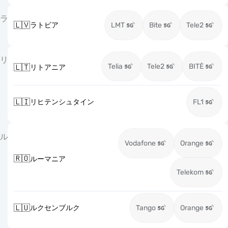
ラ
🇱🇻
ラトビア
LMT
Bite
Tele2
リ
Telia
Tele2
BITĖ
🇱🇹
リトアニア
🇱🇮
リヒテンシュタイン
FL1
ル
Vodafone
Orange
🇷🇴
ルーマニア
Telekom
🇱🇺
ルクセンブルク
Tango
Orange