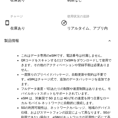
在庫あり
制限なし
チャージ
使用状況の追跡
在庫あり
リアルタイム、アプリ内
製品情報
これはデータ専用のeSIMです。電話番号は付属しません。
QRコードをスキャンするだけでeSIMをダウンロードして使用で
きます。その他のアクティベーションや登録手順は必要ありま
せん。
一度限りのプリペイドパッケージ。自動更新や契約は不要で
す。eSIMはチャージ式で、追加のデータパッケージを追加でき
ます。
フルデータ速度 - 1日あたりの制限や速度制限はありません。モ
バイルホットスポットもサポートされています。
eSIM は、対象国で 5G または 4G LTE の速度を持つ主要なロー
カル モバイル ネットワークに自動的に接続します。
5Gの利用可能性は、ネットワークカバレッジ、地域のデバイス
仕様、およびスマートフォンの設定によって異なります。5Gが
利用できない場合は、eSIMがネットワークの可用性に応じて高