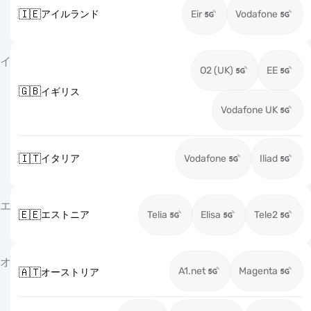
🇮🇪
アイルランド
Eir
Vodafone
イ
O2 (UK)
EE
🇬🇧
イギリス
Vodafone UK
🇮🇹
イタリア
Vodafone
Iliad
エ
🇪🇪
エストニア
Telia
Elisa
Tele2
オ
A1.net
Magenta
🇦🇹
オーストリア