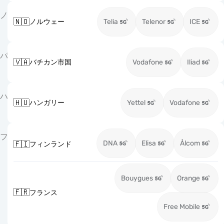
ノ
🇳🇴
ノルウェー
Telia
Telenor
ICE
バ
🇻🇦
バチカン市国
Vodafone
Iliad
ハ
🇭🇺
ハンガリー
Yettel
Vodafone
フ
DNA
Elisa
Ålcom
🇫🇮
フィンランド
Bouygues
Orange
🇫🇷
フランス
Free Mobile