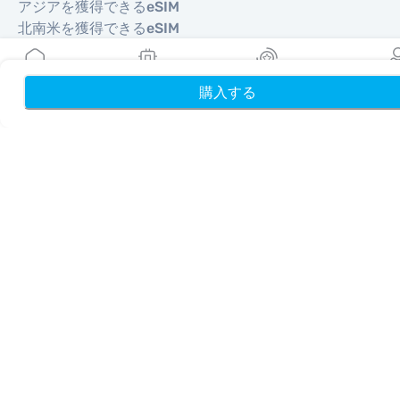
アジアを獲得できるeSIM
北南米を獲得できるeSIM
中東を獲得できるeSIM
オセアニアを獲得できるeSIM
アフリカを獲得できるeSIM
購入する
ホーム
My eSIMs
リワード
プロフ
国
米国を獲得できるeSIM
日本を獲得できるeSIM
カナダを獲得できるeSIM
スペインを獲得できるeSIM
イタリアを獲得できるeSIM
英国を獲得できるeSIM
アラブ首長国連邦を獲得できるeSIM
シンガポールを獲得できるeSIM
トルコを獲得できるeSIM