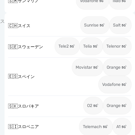
🇸🇲
サンマリノ
Vodafone
Iliad
ス
Sunrise
Salt
🇨🇭
スイス
Tele2
Telia
Telenor
🇸🇪
スウェーデン
Movistar
Orange
🇪🇸
スペイン
Vodafone
O2
Orange
🇸🇰
スロバキア
🇸🇮
スロベニア
Telemach
A1