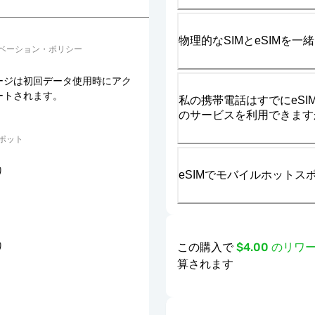
物理的なSIMとeSIMを
ベーション・ポリシー
ージは初回データ使用時にアク
ートされます。
私の携帯電話はすでにeSIM
のサービスを利用できます
ポット
り
eSIMでモバイルホット
この購入で
$4.00 のリ
り
算されます