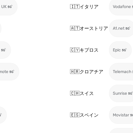
🇮🇹
イタリア
 UK
Vodafone
🇦🇹
オーストリア
A1.net
🇨🇾
キプロス
Epic
🇭🇷
クロアチア
mote
Telemach 
🇨🇭
スイス
Sunrise
🇪🇸
スペイン
Movistar