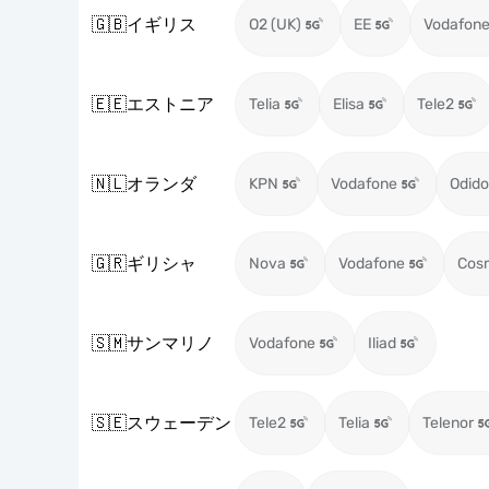
🇬🇧
イギリス
O2 (UK)
EE
Vodafone
🇪🇪
エストニア
Telia
Elisa
Tele2
🇳🇱
オランダ
KPN
Vodafone
Odido
🇬🇷
ギリシャ
Nova
Vodafone
Cos
🇸🇲
サンマリノ
Vodafone
Iliad
🇸🇪
スウェーデン
Tele2
Telia
Telenor