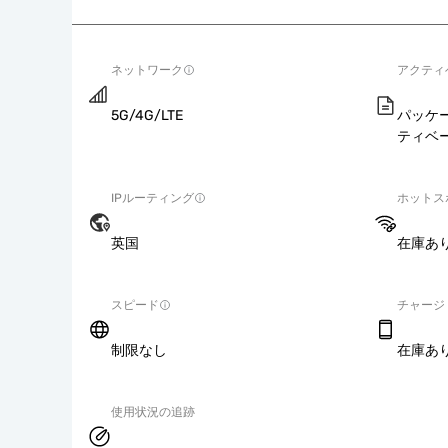
ネットワーク
アクティ
5G/4G/LTE
パッケ
ティベ
IPルーティング
ホットス
英国
在庫あ
スピード
チャージ
制限なし
在庫あ
使用状況の追跡