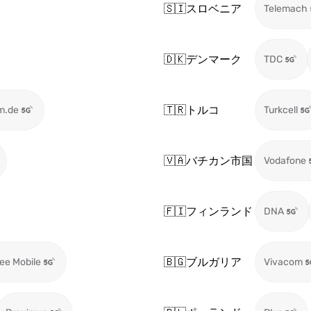
🇸🇮
スロベニア
Telemach
🇩🇰
デンマーク
TDC
🇹🇷
トルコ
m.de
Turkcell
🇻🇦
バチカン市国
Vodafone
🇫🇮
フィンランド
DNA
🇧🇬
ブルガリア
ee Mobile
Vivacom