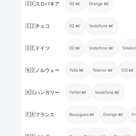
🇸🇰
スロバキア
O2
Orange
🇨🇿
チェコ
O2
Vodafone
🇩🇪
ドイツ
O2
Vodafone
Teleko
🇳🇴
ノルウェー
Telia
Telenor
ICE
🇭🇺
ハンガリー
Yettel
Vodafone
🇫🇷
フランス
Bouygues
Orange
Fr