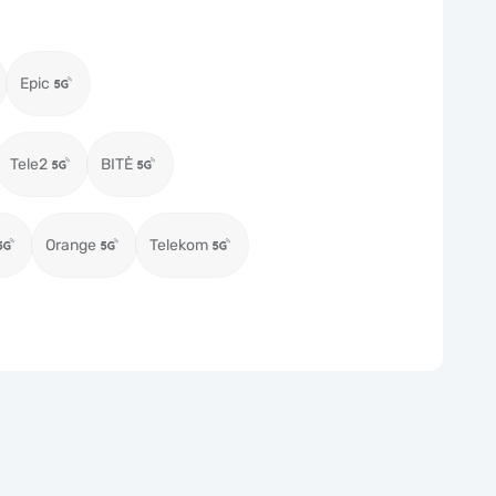
Epic
Tele2
BITĖ
Orange
Telekom