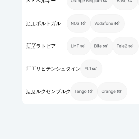
🇧🇪
ベルギー
Orange Belgium
Base
🇵🇹
ポルトガル
NOS
Vodafone
🇱🇻
ラトビア
LMT
Bite
Tele2
🇱🇮
リヒテンシュタイン
FL1
🇱🇺
ルクセンブルク
Tango
Orange