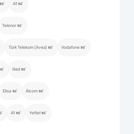
A1
Telenor
Türk Telekom (Avea)
Vodafone
Iliad
Elisa
Ålcom
A1
Yettel