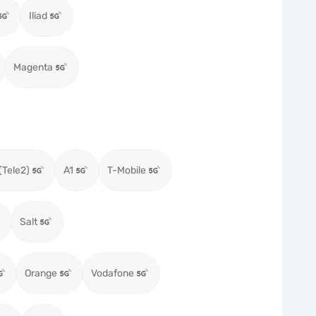
Iliad
Magenta
(Tele2)
A1
T-Mobile
Salt
Orange
Vodafone