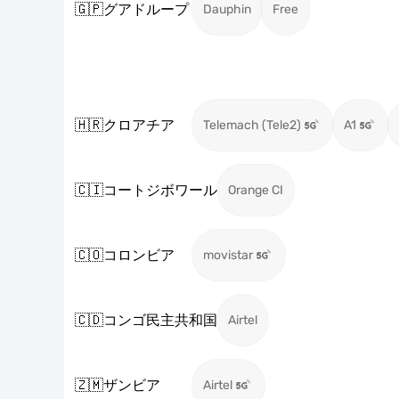
🇬🇵
グアドループ
Dauphin
Free
🇭🇷
クロアチア
Telemach (Tele2)
A1
🇨🇮
コートジボワール
Orange CI
🇨🇴
コロンビア
movistar
🇨🇩
コンゴ民主共和国
Airtel
🇿🇲
ザンビア
Airtel