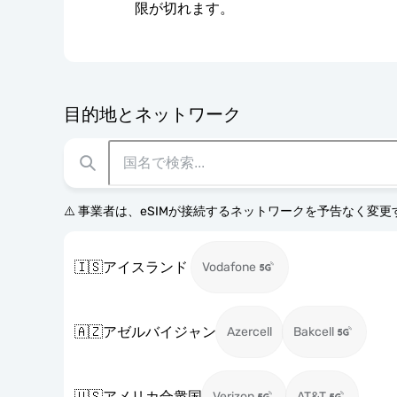
限が切れます。
目的地とネットワーク
⚠️ 事業者は、eSIMが接続するネットワークを予告なく変
🇮🇸
アイスランド
Vodafone
🇦🇿
アゼルバイジャン
Azercell
Bakcell
🇺🇸
アメリカ合衆国
Verizon
AT&T