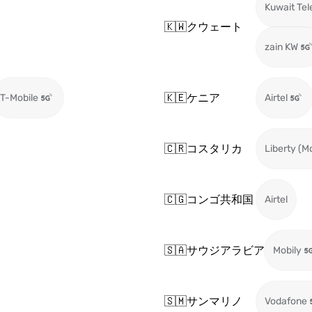
Kuwait Te
🇰🇼
クウェート
zain KW
🇰🇪
ケニア
T-Mobile
Airtel
🇨🇷
コスタリカ
Liberty (M
🇨🇬
コンゴ共和国
Airtel
🇸🇦
サウジアラビア
Mobily
🇸🇲
サンマリノ
Vodafone