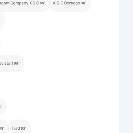
lecom Company K S C
K.S.C Ooredoo
ovistar)
Iliad