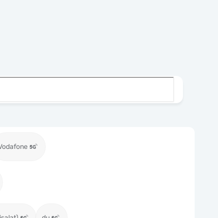
Vodafone
isalat)
du