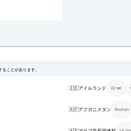
更することがあります。
🇮🇪
アイルランド
Eir
🇦🇫
アフガニスタン
Roshan
🇦🇪
アラブ首長国連邦
e& (Et