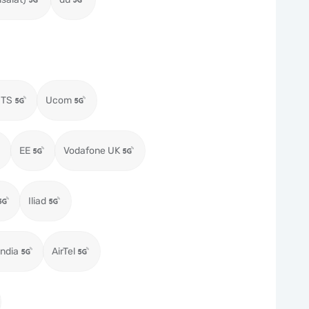
MTS
Ucom
EE
Vodafone UK
Iliad
ndia
AirTel