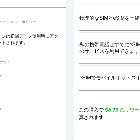
物理的なSIMとeSIMを
ベーション・ポリシー
ージは初回データ使用時にアク
ートされます。
私の携帯電話はすでにeSIM
のサービスを利用できます
ポット
り
eSIMでモバイルホット
この購入で
$6.75 のリ
り
算されます