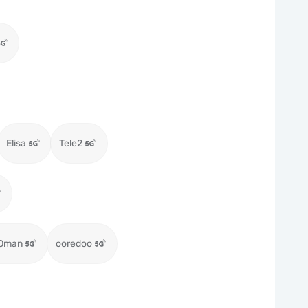
Elisa
Tele2
 Oman
ooredoo