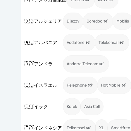
🇩🇿
アルジェリア
Djezzy
Ooredoo
Mobilis
🇦🇱
アルバニア
Vodafone
Telekom.al
🇦🇩
アンドラ
Andorra Telecom
🇮🇱
イスラエル
Pelephone
Hot Mobile
🇮🇶
イラク
Korek
Asia Cell
🇮🇩
インドネシア
Telkomsel
XL
Smartfren