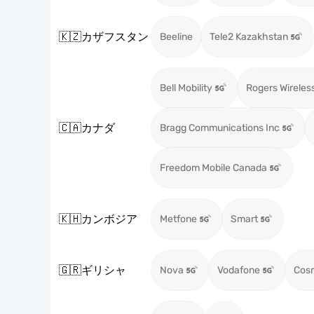
🇰🇿
カザフスタン
Beeline
Tele2 Kazakhstan
Bell Mobility
Rogers Wireles
🇨🇦
カナダ
Bragg Communications Inc
Freedom Mobile Canada
🇰🇭
カンボジア
Metfone
Smart
🇬🇷
ギリシャ
Nova
Vodafone
Cos