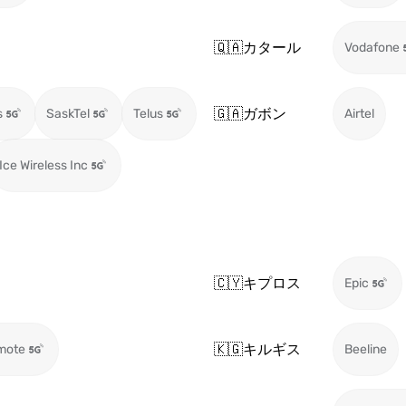
🇶🇦
カタール
Vodafone
🇬🇦
ガボン
s
SaskTel
Telus
Airtel
Ice Wireless Inc
🇨🇾
キプロス
Epic
🇰🇬
キルギス
mote
Beeline