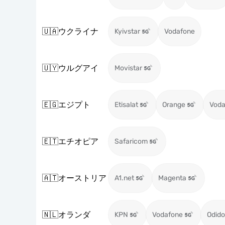
🇺🇦
ウクライナ
Kyivstar
Vodafone
🇺🇾
ウルグアイ
Movistar
🇪🇬
エジプト
Etisalat
Orange
Voda
🇪🇹
エチオピア
Safaricom
🇦🇹
オーストリア
A1.net
Magenta
🇳🇱
オランダ
KPN
Vodafone
Odido