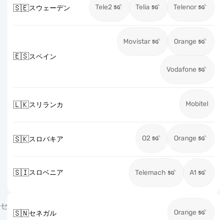
Tele2
Telia
Telenor
🇸🇪
スウェーデン
Movistar
Orange
🇪🇸
スペイン
Vodafone
Mobitel
🇱🇰
スリランカ
O2
Orange
🇸🇰
スロバキア
🇸🇮
スロベニア
Telemach
A1
セ
Orange
🇸🇳
セネガル