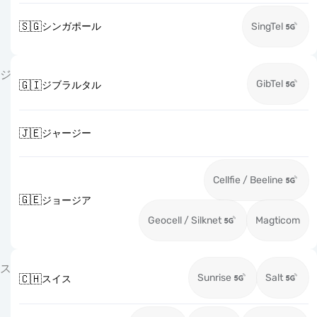
🇸🇬
シンガポール
SingTel
ジ
GibTel
🇬🇮
ジブラルタル
🇯🇪
ジャージー
Cellfie / Beeline
🇬🇪
ジョージア
Geocell / Silknet
Magticom
ス
Sunrise
Salt
🇨🇭
スイス