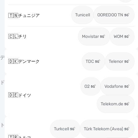
Tunicell
OOREDOO TN
🇹🇳
チュニジア
🇨🇱
チリ
Movistar
WOM
デ
🇩🇰
デンマーク
TDC
Telenor
ド
O2
Vodafone
🇩🇪
ドイツ
Telekom.de
ト
Turkcell
Türk Telekom (Avea)
🇹🇷
トルコ