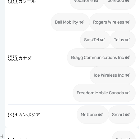
Vodafone
ooredoo
🇶🇦
カタール
Bell Mobility
Rogers Wireless
SaskTel
Telus
Bragg Communications Inc
🇨🇦
カナダ
Ice Wireless Inc
Freedom Mobile Canada
🇰🇭
カンボジア
Metfone
Smart
キ