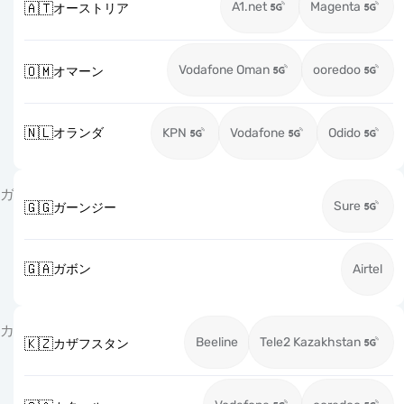
A1.net
Magenta
🇦🇹
オーストリア
Vodafone Oman
ooredoo
🇴🇲
オマーン
🇳🇱
オランダ
KPN
Vodafone
Odido
ガ
Sure
🇬🇬
ガーンジー
🇬🇦
ガボン
Airtel
カ
Beeline
Tele2 Kazakhstan
🇰🇿
カザフスタン