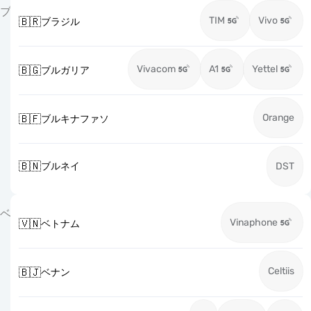
ブ
TIM
Vivo
🇧🇷
ブラジル
Vivacom
A1
Yettel
🇧🇬
ブルガリア
Orange
🇧🇫
ブルキナファソ
🇧🇳
ブルネイ
DST
ベ
Vinaphone
🇻🇳
ベトナム
Celtiis
🇧🇯
ベナン