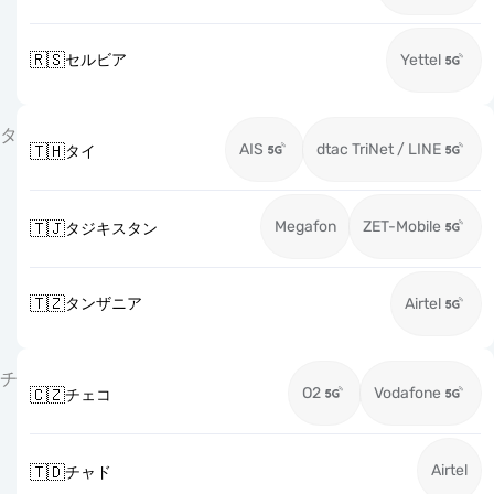
🇷🇸
セルビア
Yettel
タ
AIS
dtac TriNet / LINE
🇹🇭
タイ
Megafon
ZET-Mobile
🇹🇯
タジキスタン
🇹🇿
タンザニア
Airtel
チ
O2
Vodafone
🇨🇿
チェコ
Airtel
🇹🇩
チャド