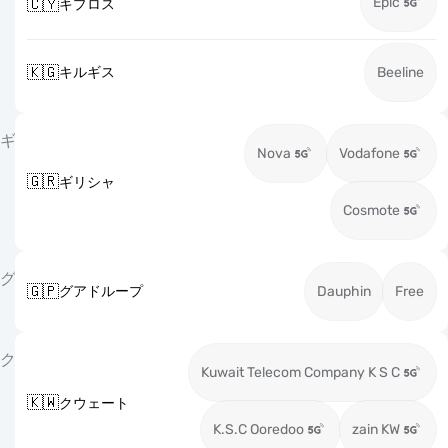
Epic
🇨🇾
キプロス
🇰🇬
キルギス
Beeline
ギ
Nova
Vodafone
🇬🇷
ギリシャ
Cosmote
グ
🇬🇵
グアドループ
Dauphin
Free
ク
Kuwait Telecom Company K S C
🇰🇼
クウェート
K.S.C Ooredoo
zain KW