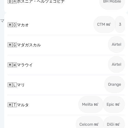
🇧🇦
ボスニア・ヘルツェゴビナ
BH Mobile
マ
CTM
3
🇲🇴
マカオ
Airtel
🇲🇬
マダガスカル
Airtel
🇲🇼
マラウイ
Orange
🇲🇱
マリ
Melita
Epic
🇲🇹
マルタ
Celcom
DiGi