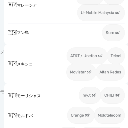
🇲🇾
マレーシア
U-Mobile Malaysia
🇮🇲
マン島
Sure
メ
AT&T / Unefon
Telcel
🇲🇽
メキシコ
Movistar
Altan Redes
モ
my.t
CHILI
🇲🇺
モーリシャス
Orange
Moldtelecom
🇲🇩
モルドバ