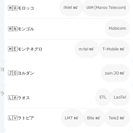
INWI
IAM (Maroc Telecom)
🇲🇦
モロッコ
Mobicom
🇲🇳
モンゴル
🇲🇪
モンテネグロ
m:tel
T-Mobile
ヨ
🇯🇴
ヨルダン
zain JO
ラ
ETL
LaoTel
🇱🇦
ラオス
🇱🇻
ラトビア
LMT
Bite
Tele2