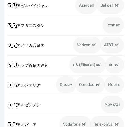
Azercell
Bakcell
🇦🇿
アゼルバイジャン
Roshan
🇦🇫
アフガニスタン
Verizon
AT&T
🇺🇸
アメリカ合衆国
e& (Etisalat)
du
🇦🇪
アラブ首長国連邦
Djezzy
Ooredoo
Mobilis
🇩🇿
アルジェリア
Movistar
🇦🇷
アルゼンチン
Vodafone
Telekom.al
🇦🇱
アルバニア