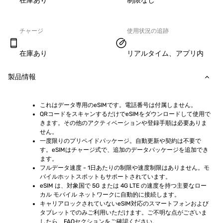
在庫あり
制限なし
チャージ
使用状況の追跡
在庫あり
リアルタイム、アプリ内
製品情報
これはデータ専用のeSIMです。電話番号は付属しません。
QRコードをスキャンするだけでeSIMをダウンロードして使用で
きます。その他のアクティベーションや登録手順は必要ありま
せん。
一度限りのプリペイドパッケージ。自動更新や契約は不要で
す。eSIMはチャージ式で、追加のデータパッケージを追加でき
ます。
フルデータ速度 - 1日あたりの制限や速度制限はありません。モ
バイルホットスポットもサポートされています。
eSIM は、対象国で 5G または 4G LTE の速度を持つ主要なロー
カル モバイル ネットワークに自動的に接続します。
キャリアロックされていないeSIM対応のスマートフォンおよび
タブレットでのみご利用いただけます。ご不明な点がございま
したら、FAQセクションをご確認ください。