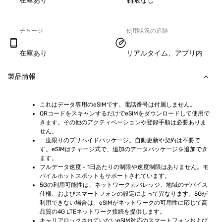
在庫あり
制限なし
チャージ
使用状況の追跡
在庫あり
リアルタイム、アプリ内
製品情報
これはデータ専用のeSIMです。電話番号は付属しません。
QRコードをスキャンするだけでeSIMをダウンロードして使用で
きます。その他のアクティベーションや登録手順は必要ありま
せん。
一度限りのプリペイドパッケージ。自動更新や契約は不要で
す。eSIMはチャージ式で、追加のデータパッケージを追加でき
ます。
フルデータ速度 - 1日あたりの制限や速度制限はありません。モ
バイルホットスポットもサポートされています。
5Gの利用可能性は、ネットワークカバレッジ、地域のデバイス
仕様、およびスマートフォンの設定によって異なります。5Gが
利用できない場合は、eSIMがネットワークの可用性に応じて高
品質の4G LTEネットワーク接続を提供します。
キャリアロックされていないeSIM対応のスマートフォンおよび