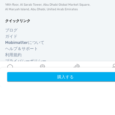
14th floor, Al Sarab Tower, Abu Dhabi Global Market Square,
Al Maryah Island, Abu Dhabi, United Arab Emirates
クイックリンク
ブログ
ガイド
Mobimatterについて
ヘルプ＆サポート
利用規約
プライバシーポリシー
配送・返金ポリシー
サイトマップ
購入する
ホーム
My eSIMs
リワード
プロフ
アフィリエイト
旅行先
パートナーになる
リセラー向けMobiMatter