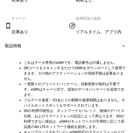
在庫あり
制限なし
チャージ
使用状況の追跡
在庫あり
リアルタイム、アプリ内
製品情報
これはデータ専用のeSIMです。電話番号は付属しません。
QRコードをスキャンするだけでeSIMをダウンロードして使用で
きます。その他のアクティベーションや登録手順は必要ありま
せん。
一度限りのプリペイドパッケージ。自動更新や契約は不要で
す。eSIMはチャージ式で、追加のデータパッケージを追加でき
ます。
フルデータ速度 - 1日あたりの制限や速度制限はありません。モ
バイルホットスポットもサポートされています。
5Gの利用可能性は、ネットワークカバレッジ、地域のデバイス
仕様、およびスマートフォンの設定によって異なります。5Gが
利用できない場合は、eSIMがネットワークの可用性に応じて高
品質の4G LTEネットワーク接続を提供します。
キャリアロックされていないeSIM対応のスマートフォンおよび