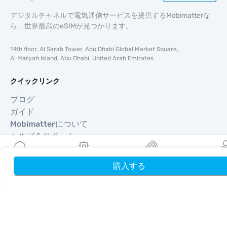
デジタルチャネルで電気通信サービスを提供するMobimatterな
ら、世界最高のeSIMが見つかります。
14th floor, Al Sarab Tower, Abu Dhabi Global Market Square,
Al Maryah Island, Abu Dhabi, United Arab Emirates
クイックリンク
ブログ
ガイド
Mobimatterについて
ヘルプ＆サポート
利用規約
プライバシーポリシー
購入する
ホーム
My eSIMs
リワード
プロフ
配送・返金ポリシー
サイトマップ
アフィリエイト
旅行先