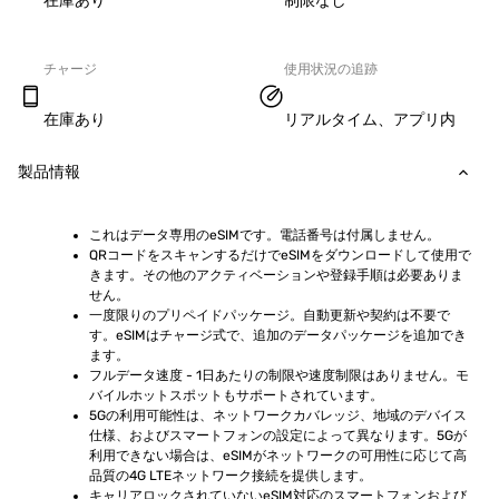
在庫あり
制限なし
チャージ
使用状況の追跡
在庫あり
リアルタイム、アプリ内
製品情報
これはデータ専用のeSIMです。電話番号は付属しません。
QRコードをスキャンするだけでeSIMをダウンロードして使用で
きます。その他のアクティベーションや登録手順は必要ありま
せん。
一度限りのプリペイドパッケージ。自動更新や契約は不要で
す。eSIMはチャージ式で、追加のデータパッケージを追加でき
ます。
フルデータ速度 - 1日あたりの制限や速度制限はありません。モ
バイルホットスポットもサポートされています。
5Gの利用可能性は、ネットワークカバレッジ、地域のデバイス
仕様、およびスマートフォンの設定によって異なります。5Gが
利用できない場合は、eSIMがネットワークの可用性に応じて高
品質の4G LTEネットワーク接続を提供します。
キャリアロックされていないeSIM対応のスマートフォンおよび