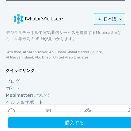
日本語
デジタルチャネルで電気通信サービスを提供するMobimatterな
ら、世界最高のeSIMが見つかります。
14th floor, Al Sarab Tower, Abu Dhabi Global Market Square,
Al Maryah Island, Abu Dhabi, United Arab Emirates
クイックリンク
ブログ
ガイド
Mobimatterについて
ヘルプ＆サポート
利用規約
プライバシーポリシー
購入する
ホーム
My eSIMs
リワード
プロフ
配送・返金ポリシー
サイトマップ