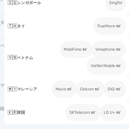
🇸🇬
シンガポール
SingTel
タ
🇹🇭
タイ
TrueMove
ベ
MobiFone
Vinaphone
🇻🇳
ベトナム
Viettel Mobile
マ
🇲🇾
マレーシア
Maxis
Celcom
DiGi
韓
🇰🇷
韓国
SKTelecom
LG U+