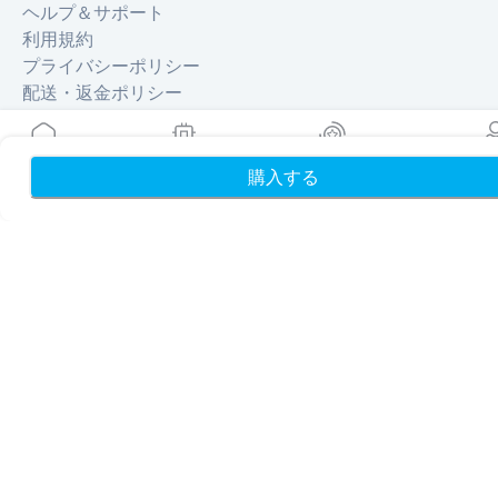
ヘルプ＆サポート
利用規約
プライバシーポリシー
配送・返金ポリシー
サイトマップ
アフィリエイト
旅行先
購入する
ホーム
My eSIMs
リワード
プロフ
パートナーになる
リセラー向けMobiMatter
企業向けMobiMatter
アフィリエイト向けMobiMatter
地域
ヨーロッパを獲得できるeSIM
アジアを獲得できるeSIM