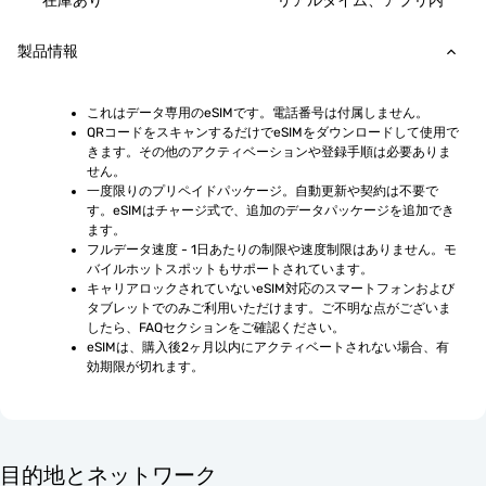
在庫あり
リアルタイム、アプリ内
製品情報
これはデータ専用のeSIMです。電話番号は付属しません。
QRコードをスキャンするだけでeSIMをダウンロードして使用で
きます。その他のアクティベーションや登録手順は必要ありま
せん。
一度限りのプリペイドパッケージ。自動更新や契約は不要で
す。eSIMはチャージ式で、追加のデータパッケージを追加でき
ます。
フルデータ速度 - 1日あたりの制限や速度制限はありません。モ
バイルホットスポットもサポートされています。
キャリアロックされていないeSIM対応のスマートフォンおよび
タブレットでのみご利用いただけます。ご不明な点がございま
したら、FAQセクションをご確認ください。
eSIMは、購入後2ヶ月以内にアクティベートされない場合、有
効期限が切れます。
目的地とネットワーク