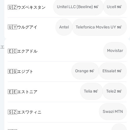
Unitel LLC (Beeline)
Ucell
🇺🇿
ウズベキスタン
🇺🇾
ウルグアイ
Antel
Telefonica Moviles UY
エ
Movistar
🇪🇨
エクアドル
Orange
Etisalat
🇪🇬
エジプト
Telia
Tele2
🇪🇪
エストニア
Swazi MTN
🇸🇿
エスワティニ