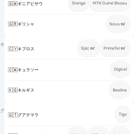
Orange
MTN Guiné Bissau
🇬🇼
ギニアビサウ
🇬🇷
ギリシャ
Nova
キ
Epic
PrimeTel
🇨🇾
キプロス
Digicel
🇨🇼
キュラソー
🇰🇬
キルギス
Beeline
グ
Tigo
🇬🇹
グアテマラ