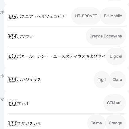
ボ
HT-ERONET
BH Mobile
🇧🇦
ボスニア・ヘルツェゴビナ
Orange Botswana
🇧🇼
ボツワナ
🇧🇶
ボネール、シント・ユースタティウスおよびサバ
Digicel
ホ
🇭🇳
ホンジュラス
Tigo
Claro
マ
CTM
🇲🇴
マカオ
Telma
Orange
🇲🇬
マダガスカル