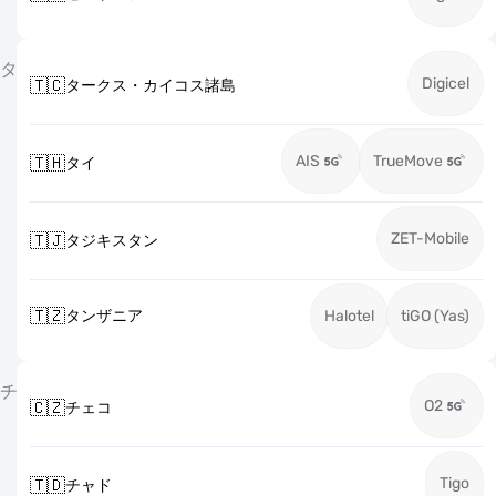
タ
Digicel
🇹🇨
タークス・カイコス諸島
AIS
TrueMove
🇹🇭
タイ
ZET-Mobile
🇹🇯
タジキスタン
🇹🇿
タンザニア
Halotel
tiGO (Yas)
チ
O2
🇨🇿
チェコ
Tigo
🇹🇩
チャド