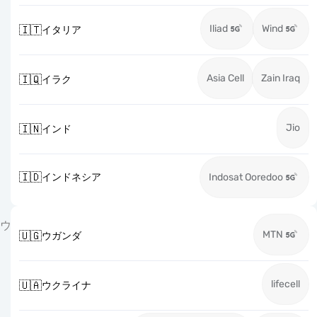
Iliad
Wind
🇮🇹
イタリア
Asia Cell
Zain Iraq
🇮🇶
イラク
Jio
🇮🇳
インド
🇮🇩
インドネシア
Indosat Ooredoo
ウ
MTN
🇺🇬
ウガンダ
lifecell
🇺🇦
ウクライナ