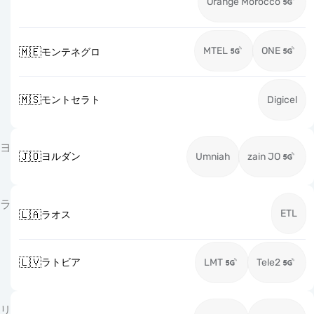
Orange Morocco
MTEL
ONE
🇲🇪
モンテネグロ
🇲🇸
モントセラト
Digicel
ヨ
🇯🇴
ヨルダン
Umniah
zain JO
ラ
ETL
🇱🇦
ラオス
🇱🇻
ラトビア
LMT
Tele2
リ