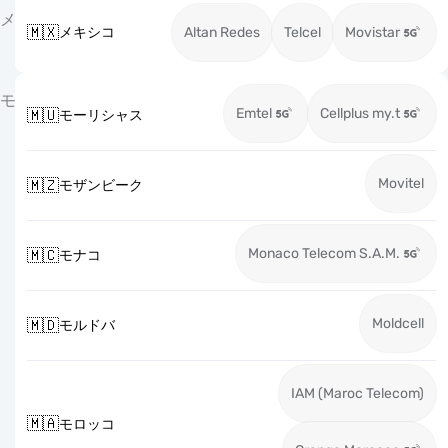
メ
🇲🇽
メキシコ
Altan Redes
Telcel
Movistar
モ
Emtel
Cellplus my.t
🇲🇺
モーリシャス
Movitel
🇲🇿
モザンビーク
Monaco Telecom S.A.M.
🇲🇨
モナコ
Moldcell
🇲🇩
モルドバ
IAM (Maroc Telecom)
🇲🇦
モロッコ