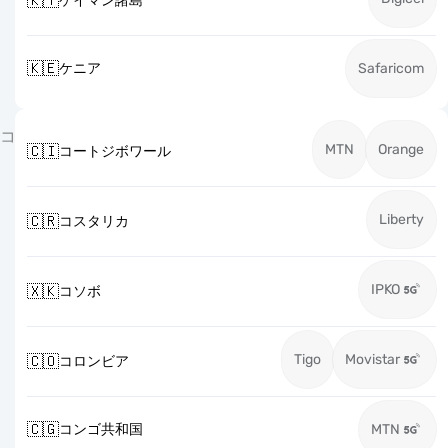
🇰🇾
ケイマン諸島
🇰🇪
ケニア
Safaricom
コ
MTN
Orange
🇨🇮
コートジボワール
Liberty
🇨🇷
コスタリカ
IPKO
🇽🇰
コソボ
Tigo
Movistar
🇨🇴
コロンビア
🇨🇬
コンゴ共和国
MTN