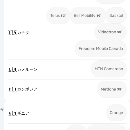
Telus
Bell Mobility
Sasktel
Videotron
🇨🇦
カナダ
Freedom Mobile Canada
MTN Cameroon
🇨🇲
カメルーン
🇰🇭
カンボジア
Metfone
ギ
Orange
🇬🇳
ギニア