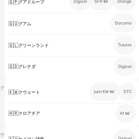
Digicel
SFR
Orange
🇬🇵
グアドループ
Docomo
🇬🇺
グアム
Tusass
🇬🇱
グリーンランド
🇬🇩
グレナダ
Digicel
ク
zain KW
STC
🇰🇼
クウェート
🇭🇷
クロアチア
A1
ケ
Digicel