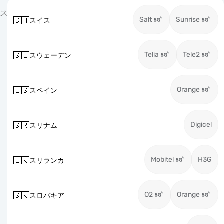
ス
Salt
Sunrise
🇨🇭
スイス
Telia
Tele2
🇸🇪
スウェーデン
Orange
🇪🇸
スペイン
Digicel
🇸🇷
スリナム
Mobitel
H3G
🇱🇰
スリランカ
O2
Orange
🇸🇰
スロバキア