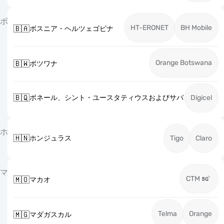
ボ
HT-ERONET
BH Mobile
🇧🇦
ボスニア・ヘルツェゴビナ
Orange Botswana
🇧🇼
ボツワナ
🇧🇶
ボネール、シント・ユースタティウスおよびサバ
Digicel
ホ
🇭🇳
ホンジュラス
Tigo
Claro
マ
CTM
🇲🇴
マカオ
Telma
Orange
🇲🇬
マダガスカル