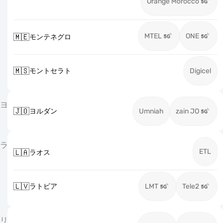
Orange Morocco
MTEL
ONE
🇲🇪
モンテネグロ
🇲🇸
モントセラト
Digicel
ヨ
🇯🇴
ヨルダン
Umniah
zain JO
ラ
ETL
🇱🇦
ラオス
🇱🇻
ラトビア
LMT
Tele2
リ