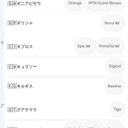
Orange
MTN Guiné Bissau
🇬🇼
ギニアビサウ
🇬🇷
ギリシャ
Nova
キ
Epic
PrimeTel
🇨🇾
キプロス
Digicel
🇨🇼
キュラソー
🇰🇬
キルギス
Beeline
グ
Tigo
🇬🇹
グアテマラ