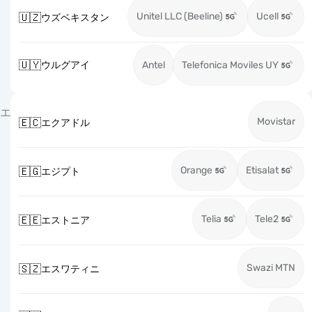
Unitel LLC (Beeline)
Ucell
🇺🇿
ウズベキスタン
🇺🇾
ウルグアイ
Antel
Telefonica Moviles UY
エ
Movistar
🇪🇨
エクアドル
Orange
Etisalat
🇪🇬
エジプト
Telia
Tele2
🇪🇪
エストニア
Swazi MTN
🇸🇿
エスワティニ