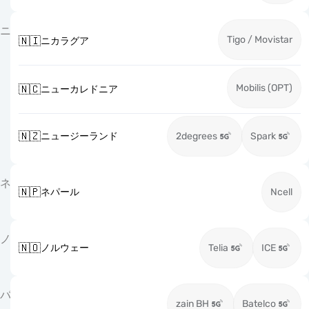
ニ
Tigo / Movistar
🇳🇮
ニカラグア
Mobilis (OPT)
🇳🇨
ニューカレドニア
🇳🇿
ニュージーランド
2degrees
Spark
ネ
🇳🇵
ネパール
Ncell
ノ
🇳🇴
ノルウェー
Telia
ICE
バ
zain BH
Batelco