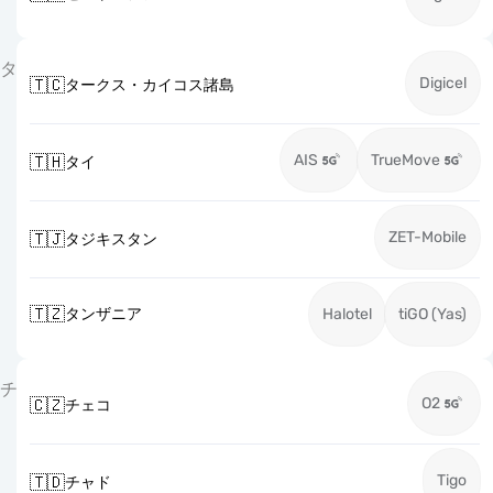
タ
Digicel
🇹🇨
タークス・カイコス諸島
AIS
TrueMove
🇹🇭
タイ
ZET-Mobile
🇹🇯
タジキスタン
🇹🇿
タンザニア
Halotel
tiGO (Yas)
チ
O2
🇨🇿
チェコ
Tigo
🇹🇩
チャド