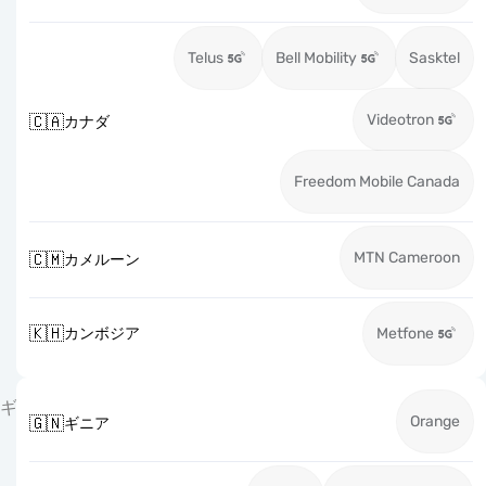
Telus
Bell Mobility
Sasktel
Videotron
🇨🇦
カナダ
Freedom Mobile Canada
MTN Cameroon
🇨🇲
カメルーン
🇰🇭
カンボジア
Metfone
ギ
Orange
🇬🇳
ギニア