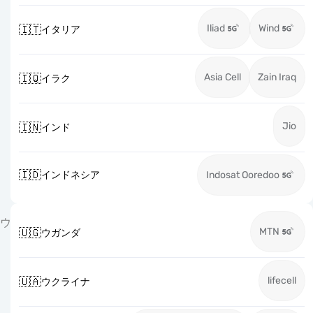
Iliad
Wind
🇮🇹
イタリア
Asia Cell
Zain Iraq
🇮🇶
イラク
Jio
🇮🇳
インド
🇮🇩
インドネシア
Indosat Ooredoo
ウ
MTN
🇺🇬
ウガンダ
lifecell
🇺🇦
ウクライナ