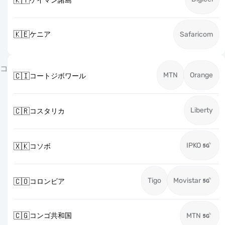
🇰🇾
ケイマン諸島
🇰🇪
ケニア
Safaricom
コ
MTN
Orange
🇨🇮
コートジボワール
Liberty
🇨🇷
コスタリカ
IPKO
🇽🇰
コソボ
Tigo
Movistar
🇨🇴
コロンビア
🇨🇬
コンゴ共和国
MTN