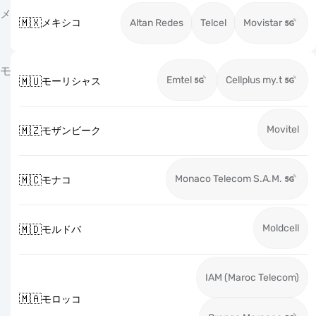
メ
🇲🇽
メキシコ
Altan Redes
Telcel
Movistar
モ
Emtel
Cellplus my.t
🇲🇺
モーリシャス
Movitel
🇲🇿
モザンビーク
Monaco Telecom S.A.M.
🇲🇨
モナコ
Moldcell
🇲🇩
モルドバ
IAM (Maroc Telecom)
🇲🇦
モロッコ