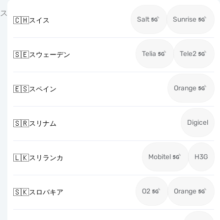
ス
Salt
Sunrise
🇨🇭
スイス
Telia
Tele2
🇸🇪
スウェーデン
Orange
🇪🇸
スペイン
Digicel
🇸🇷
スリナム
Mobitel
H3G
🇱🇰
スリランカ
O2
Orange
🇸🇰
スロバキア