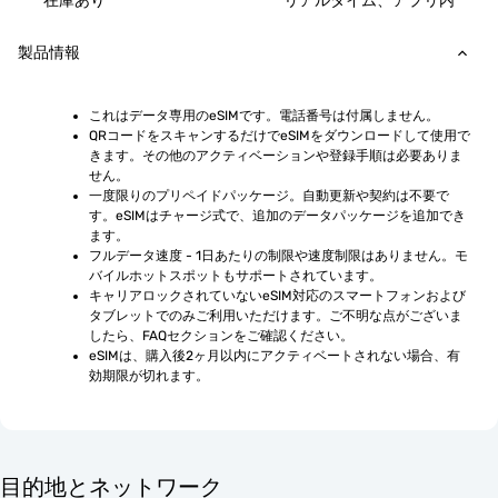
在庫あり
リアルタイム、アプリ内
製品情報
これはデータ専用のeSIMです。電話番号は付属しません。
QRコードをスキャンするだけでeSIMをダウンロードして使用で
きます。その他のアクティベーションや登録手順は必要ありま
せん。
一度限りのプリペイドパッケージ。自動更新や契約は不要で
す。eSIMはチャージ式で、追加のデータパッケージを追加でき
ます。
フルデータ速度 - 1日あたりの制限や速度制限はありません。モ
バイルホットスポットもサポートされています。
キャリアロックされていないeSIM対応のスマートフォンおよび
タブレットでのみご利用いただけます。ご不明な点がございま
したら、FAQセクションをご確認ください。
eSIMは、購入後2ヶ月以内にアクティベートされない場合、有
効期限が切れます。
目的地とネットワーク