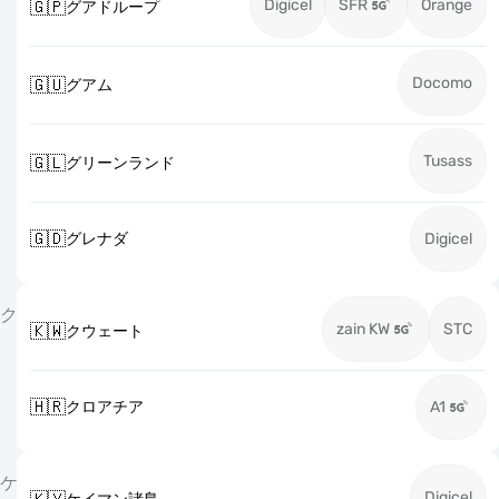
Digicel
SFR
Orange
🇬🇵
グアドループ
Docomo
🇬🇺
グアム
Tusass
🇬🇱
グリーンランド
🇬🇩
グレナダ
Digicel
ク
zain KW
STC
🇰🇼
クウェート
🇭🇷
クロアチア
A1
ケ
Digicel