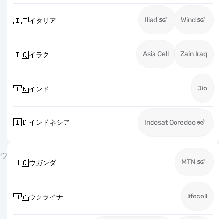
Iliad
Wind
🇮🇹
イタリア
Asia Cell
Zain Iraq
🇮🇶
イラク
Jio
🇮🇳
インド
🇮🇩
インドネシア
Indosat Ooredoo
ウ
MTN
🇺🇬
ウガンダ
lifecell
🇺🇦
ウクライナ