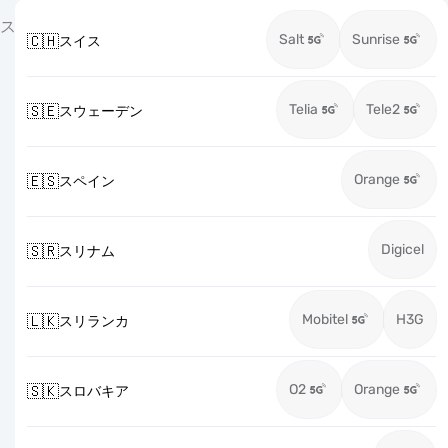
ス
Salt
Sunrise
🇨🇭
スイス
Telia
Tele2
🇸🇪
スウェーデン
Orange
🇪🇸
スペイン
Digicel
🇸🇷
スリナム
Mobitel
H3G
🇱🇰
スリランカ
O2
Orange
🇸🇰
スロバキア