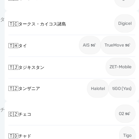
タ
Digicel
🇹🇨
タークス・カイコス諸島
AIS
TrueMove
🇹🇭
タイ
ZET-Mobile
🇹🇯
タジキスタン
🇹🇿
タンザニア
Halotel
tiGO (Yas)
チ
O2
🇨🇿
チェコ
Tigo
🇹🇩
チャド