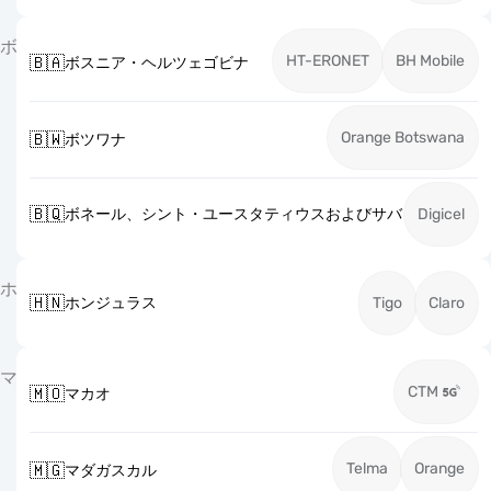
ボ
HT-ERONET
BH Mobile
🇧🇦
ボスニア・ヘルツェゴビナ
Orange Botswana
🇧🇼
ボツワナ
🇧🇶
ボネール、シント・ユースタティウスおよびサバ
Digicel
ホ
🇭🇳
ホンジュラス
Tigo
Claro
マ
CTM
🇲🇴
マカオ
Telma
Orange
🇲🇬
マダガスカル