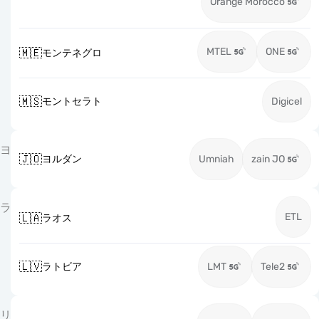
Orange Morocco
MTEL
ONE
🇲🇪
モンテネグロ
🇲🇸
モントセラト
Digicel
ヨ
🇯🇴
ヨルダン
Umniah
zain JO
ラ
ETL
🇱🇦
ラオス
🇱🇻
ラトビア
LMT
Tele2
リ