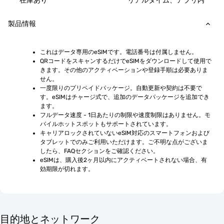
在庫あり
リアルタイム、アプリ内
製品情報
これはデータ専用のeSIMです。電話番号は付属しません。
QRコードをスキャンするだけでeSIMをダウンロードして使用で
きます。その他のアクティベーションや登録手順は必要ありま
せん。
一度限りのプリペイドパッケージ。自動更新や契約は不要で
す。eSIMはチャージ式で、追加のデータパッケージを追加でき
ます。
フルデータ速度 - 1日あたりの制限や速度制限はありません。モ
バイルホットスポットもサポートされています。
キャリアロックされていないeSIM対応のスマートフォンおよび
タブレットでのみご利用いただけます。ご不明な点がございま
したら、FAQセクションをご確認ください。
eSIMは、購入後2ヶ月以内にアクティベートされない場合、有
効期限が切れます。
目的地とネットワーク