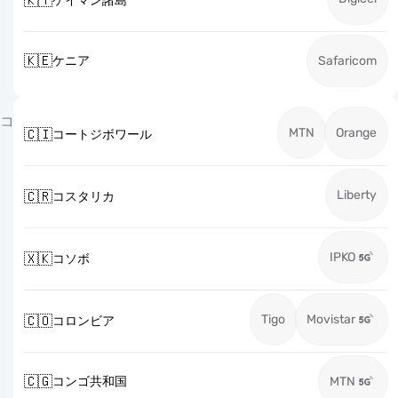
🇰🇾
ケイマン諸島
🇰🇪
ケニア
Safaricom
コ
MTN
Orange
🇨🇮
コートジボワール
Liberty
🇨🇷
コスタリカ
IPKO
🇽🇰
コソボ
Tigo
Movistar
🇨🇴
コロンビア
🇨🇬
コンゴ共和国
MTN