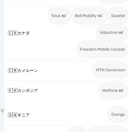
Telus
Bell Mobility
Sasktel
Videotron
🇨🇦
カナダ
Freedom Mobile Canada
MTN Cameroon
🇨🇲
カメルーン
🇰🇭
カンボジア
Metfone
ギ
Orange
🇬🇳
ギニア