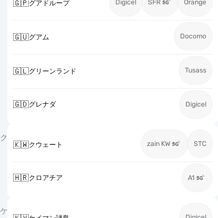
Digicel
SFR
Orange
🇬🇵
グアドループ
Docomo
🇬🇺
グアム
Tusass
🇬🇱
グリーンランド
🇬🇩
グレナダ
Digicel
ク
zain KW
STC
🇰🇼
クウェート
🇭🇷
クロアチア
A1
ケ
Digicel