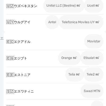
Unitel LLC (Beeline)
Ucell
🇺🇿
ウズベキスタン
🇺🇾
ウルグアイ
Antel
Telefonica Moviles UY
エ
Movistar
🇪🇨
エクアドル
Orange
Etisalat
🇪🇬
エジプト
Telia
Tele2
🇪🇪
エストニア
Swazi MTN
🇸🇿
エスワティニ