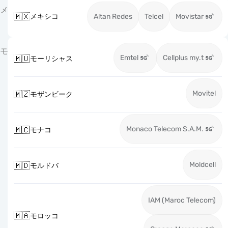
メ
🇲🇽
メキシコ
Altan Redes
Telcel
Movistar
モ
Emtel
Cellplus my.t
🇲🇺
モーリシャス
Movitel
🇲🇿
モザンビーク
Monaco Telecom S.A.M.
🇲🇨
モナコ
Moldcell
🇲🇩
モルドバ
IAM (Maroc Telecom)
🇲🇦
モロッコ