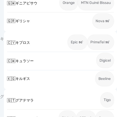
Orange
MTN Guiné Bissau
🇬🇼
ギニアビサウ
🇬🇷
ギリシャ
Nova
キ
Epic
PrimeTel
🇨🇾
キプロス
Digicel
🇨🇼
キュラソー
🇰🇬
キルギス
Beeline
グ
Tigo
🇬🇹
グアテマラ