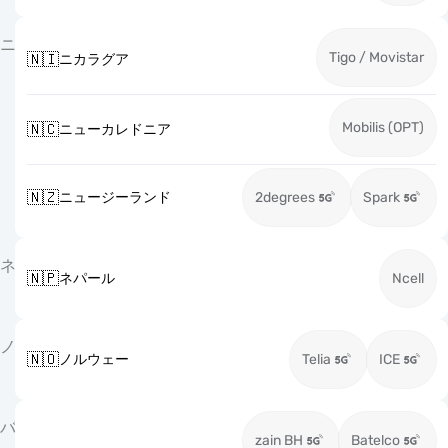
ニ
Tigo / Movistar
🇳🇮
ニカラグア
Mobilis (OPT)
🇳🇨
ニューカレドニア
🇳🇿
ニュージーランド
2degrees
Spark
ネ
🇳🇵
ネパール
Ncell
ノ
🇳🇴
ノルウェー
Telia
ICE
バ
zain BH
Batelco